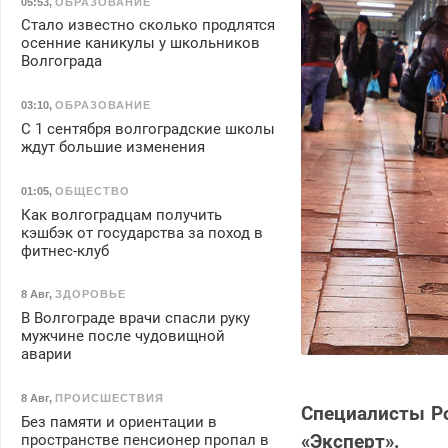
05:53
,
ОБРАЗОВАНИЕ
Стало известно сколько продлятся
осенние каникулы у школьников
Волгограда
03:10
,
ОБРАЗОВАНИЕ
С 1 сентября волгоградские школы
ждут большие изменения
01:05
,
ОБЩЕСТВО
Как волгоградцам получить
кэшбэк от государства за поход в
фитнес-клуб
8 Авг
,
ЗДОРОВЬЕ
В Волгограде врачи спасли руку
мужчине после чудовищной
аварии
8 Авг
,
ПРОИСШЕСТВИЯ
Специалисты Р
Без памяти и ориентации в
«Эксперт».
пространстве пенсионер пропал в