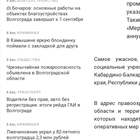
8 Авг
,
БЛАГОУСТРОЙСТВО
пром
Бочаров: основные работы на
указ
объектах благоустройствах
Волгограда завершат к 1 сентября
Таки
«Мер
8 Авг
,
КРИМИНАЛ
анну
В Камышине яркую блондинку
поймали с закладкой для друга
Самое ужасное,
8 Авг
,
ОБЩЕСТВО
социальные учре
Чрезвычайная пожароопасность
объявлена в Волгоградской
Кабардино-Балкар
области
края, Республики
8 Авг
,
ТРАНСПОРТ
Водители без прав, авто без
В адрес правоох
регристрации: итоги рейда ГАИ в
области и терри
Волгограде
которых находя
8 Авг
,
КРИМИНАЛ
оперативных мер 
Лжечиновник украл у 82-летнего
волгоградца 2,3 млн рублей