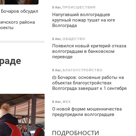
8 Авг
,
ПРОИСШЕСТВИЯ
 Бочаров обсудил
Напугавший волгоградцев
крупный пожар тушат на юге
ичского района
Волгограда
роекты
8 Авг
,
ОБЩЕСТВО
Появился новый критерий отказа
волгоградцам в банковском
переводе
граде
8 Авг
,
БЛАГОУСТРОЙСТВО
Бочаров: основные работы на
объектах благоустройствах
Волгограда завершат к 1 сентября
8 Авг
,
ЖКХ
О новой форме мошенничества
предупредили волгоградцев
ПОДРОБНОСТИ