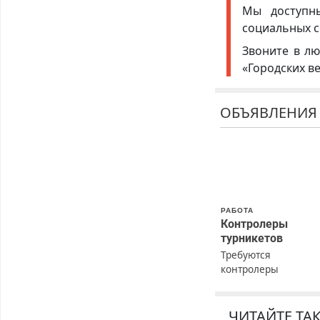
Мы доступ
социальных с
Звоните в лю
«Городских в
ОБЪЯВЛЕНИЯ
РАБОТА
Контролеры
турникетов
Требуются
контролеры
турникетов для
работы в Москве и
Подмосковье
ЧИТАЙТЕ ТА