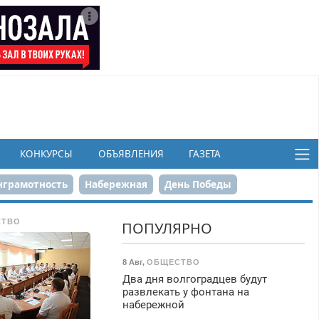
КОНКУРСЫ
ОБЪЯВЛЕНИЯ
ГАЗЕТА
грамотность
Набережная
День Победы
ков
СТВО
ПОПУЛЯРНО
8 Авг
,
ОБЩЕСТВО
Два дня волгоградцев будут
развлекать у фонтана на
набережной