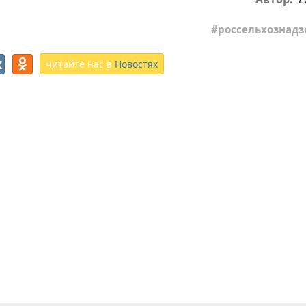
россельхознадз
читайте нас в
Новостях