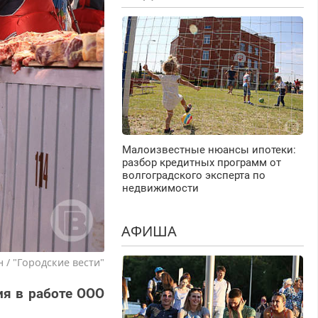
Малоизвестные нюансы ипотеки:
разбор кредитных программ от
волгоградского эксперта по
недвижимости
АФИША
 / "Городские вести"
я в работе ООО