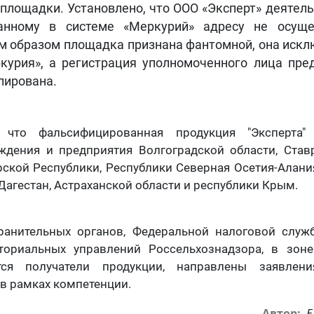
площадки. Установлено, что ООО «Эксперт» деятель
анному в системе «Меркурий» адресу не осуще
м образом площадка признана фантомной, она искл
курия», а регистрация уполномоченного лица пре
лирована.
 что фальсифицированная продукция "Эксперта"
ждения и предприятия Волгоградской области, Ставр
ской Республики, Республики Северная Осетия-Алани
 Дагестан, Астраханской области и республики Крым.
ранительных органов, Федеральной налоговой служ
ториальных управлений Россельхознадзора, в зоне
тся получатели продукции, направлены заявлен
в рамках компетенции.
Е
Автор: