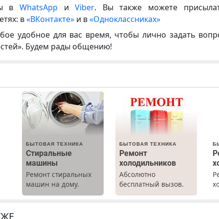
ны в
WhatsApp
и
Viber
. Вы также можете присыла
етях: в
«ВКонтакте»
и в
«Одноклассниках»
бое удобное для вас время, чтобы лично задать воп
естей». Будем рады общению!
БЫТОВАЯ ТЕХНИКА
БЫТОВАЯ ТЕХНИКА
Б
Стиральные
Ремонт
Р
машины
холодильников
х
Ремонт стиральных
Абсолютно
Р
машин на дому.
бесплатный вызов.
х
Выезд и диагностика
Ремонт
м
бесплатно.
холодильников всех
г
Предусмотрены
марок на дому, с
р
КЖЕ