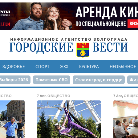
ЗДОРОВЬЕ
СПОРТ
ЖКХ
КУЛЬТУРА
НЕОБЫЧНОЕ
Выборы 2026
Памятник СВО
Сталинград в сердце
Фин
онструкция ЦПКиО
80-летие Победы
Парк Героев-летчи
ЙСТВО
7 Авг
,
ОБЩЕСТВО
7 Авг
,
ОБЩЕ