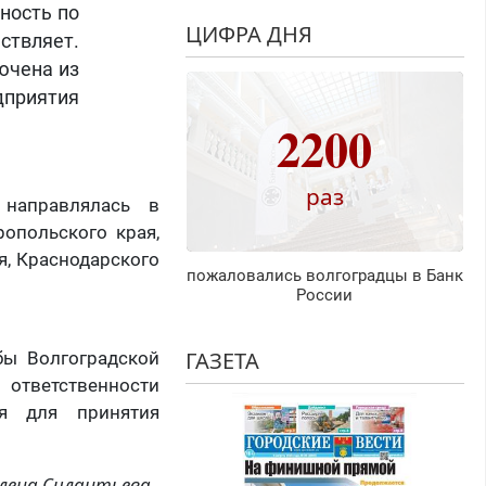
ность по
ЦИФРА ДНЯ
ствляет.
ючена из
дприятия
2200
раз
 направлялась в
опольского края,
я, Краснодарского
пожаловались волгоградцы в Банк
России
ГАЗЕТА
бы Волгоградской
 ответственности
ия для принятия
лена Силантьева