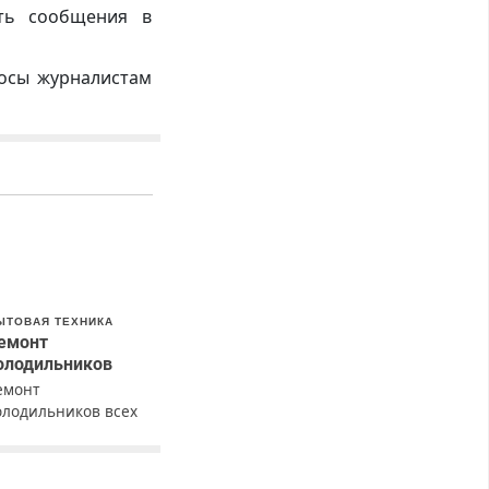
ть сообщения в
росы журналистам
ЫТОВАЯ ТЕХНИКА
емонт
олодильников
емонт
олодильников всех
арок на дому с
арантией. Замена
езины. Качественно.