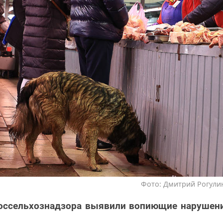
Фото: Дмитрий Рогулин
оссельхознадзора выявили вопиющие нарушени