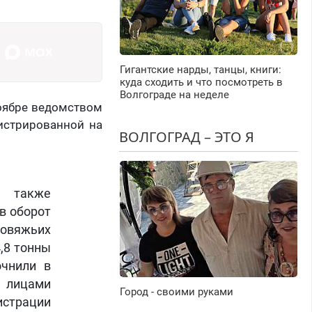
Гигантские нарды, танцы, книги:
куда сходить и что посмотреть в
Волгограде на неделе
ноябре ведомством
истрированной на
ВОЛГОГРАД – ЭТО Я
а также
 в оборот
говяжьих
4,8 тонны
очнили в
 лицами
Город - своими руками
трации