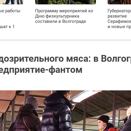
ые работы
Программу мероприятий ко
Губернатор
Дню физкультурника
развитие
х
составили в Волгограде
Серафимов
шат к 1
и новые п
дозрительного мяса: в Волго
едприятие-фантом