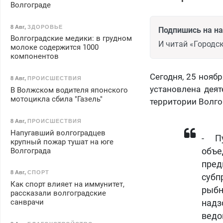
Волгограде
8 Авг
,
ЗДОРОВЬЕ
Подпишись на н
Волгоградские медики: в грудном
И читай «Городск
молоке содержится 1000
компонентов
Сегодня, 25 нояб
8 Авг
,
ПРОИСШЕСТВИЯ
установлена дея
В Волжском водителя японского
мотоцикла сбила "Газель"
территории Волго
8 Авг
,
ПРОИСШЕСТВИЯ
Напугавший волгоградцев
​- 
крупный пожар тушат на юге
Волгограда
объе
пред
8 Авг
,
СПОРТ
субп
Как спорт влияет на иммунитет,
рыбн
рассказали волгоградские
санврачи
над
вед