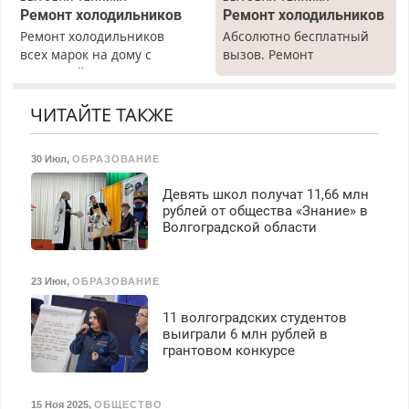
Ремонт холодильников
Ремонт холодильников
Ремонт холодильников
Абсолютно бесплатный
всех марок на дому с
вызов. Ремонт
гарантией. Замена
холодильников всех
резины. Качественно.
марок на дому, с
Недорого. Без выходных.
гарантией. Все р-ны.
ЧИТАЙТЕ ТАКЖЕ
Все районы. Скидка.
Срочно. Без выходных.
Вызов бесплатный.
Пенсионерам – скидки до
30 Июл
,
ОБРАЗОВАНИЕ
40%. Мастер со стажем.
Девять школ получат 11,66 млн
рублей от общества «Знание» в
Волгоградской области
23 Июн
,
ОБРАЗОВАНИЕ
11 волгоградских студентов
выиграли 6 млн рублей в
грантовом конкурсе
15 Ноя 2025
,
ОБЩЕСТВО