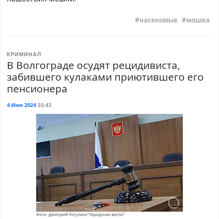
насекомые
мошка
КРИМИНАЛ
В Волгограде осудят рецидивиста,
забившего кулаками приютившего его
пенсионера
4 Июн 2024
15:43
Фото: Дмитрий Рогулин/"Городские вести"