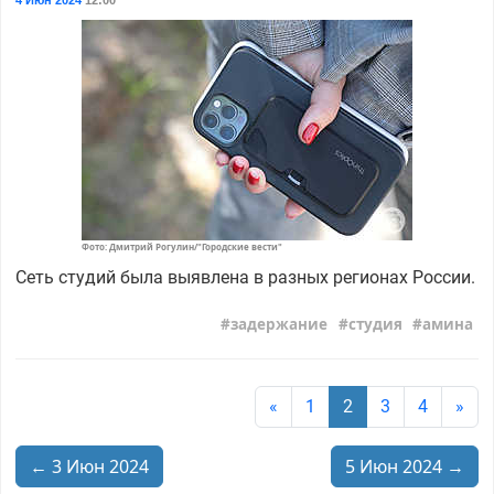
4 Июн 2024
12:00
Фото: Дмитрий Рогулин/"Городские вести"
Сеть студий была выявлена в разных регионах России.
задержание
студия
амина
«
1
2
3
4
»
← 3 Июн 2024
5 Июн 2024 →