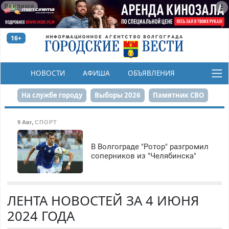
Реклама
16+
НОВОСТИ
АФИША
ОБЪЯВЛЕНИЯ
КОНКУРСЫ
На службе городу
Выборы 2026
Памятник СВО
Сталинград в сердце
Финграмотность
9 Авг
,
СПОРТ
Набережная
День Победы
Реконструкция ЦПКиО
В Волгограде "Ротор" разгромил
соперников из "Челябинска"
80-летие Победы
Парк Героев-летчиков
ЛЕНТА НОВОСТЕЙ ЗА 4 ИЮНЯ
2024 ГОДА