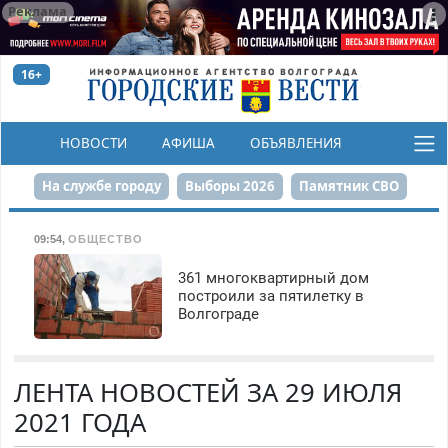
Реклама
16+
НОВОСТИ
АФИША
ОБЪЯВЛЕНИЯ
КОНКУРСЫ
На службе городу
Выборы 2026
Памятник СВО
Сталинград в сердце
Финграмотность
09:54
,
ОБЩЕСТВО
Набережная
День Победы
Реконструкция ЦПКиО
361 многоквартирный дом
построили за пятилетку в
Волгограде
80-летие Победы
Парк Героев-летчиков
ЛЕНТА НОВОСТЕЙ ЗА 29 ИЮЛЯ
2021 ГОДА