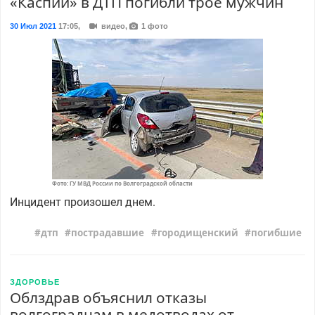
«Каспий» в ДТП погибли трое мужчин
30 Июл 2021
17:05
,
видео,
1 фото
Фото: ГУ МВД России по Волгоградской области
Инцидент произошел днем.
дтп
пострадавшие
городищенский
погибшие
ЗДОРОВЬЕ
Облздрав объяснил отказы
волгоградцам в медотводах от