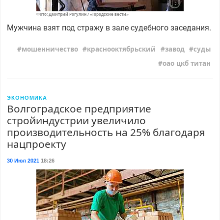
Фото: Дмитрий Рогулин / «Городские вести»
Мужчина взят под стражу в зале судебного заседания.
мошенничество
краснооктябрьский
завод
суды
оао цкб титан
ЭКОНОМИКА
Волгоградское предприятие
стройиндустрии увеличило
производительность на 25% благодаря
нацпроекту
30 Июл 2021
18:26