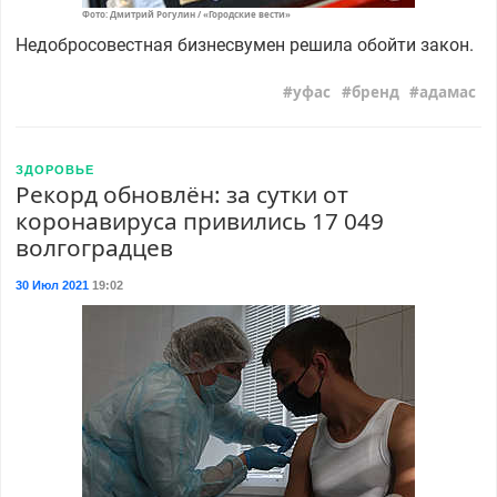
Фото: Дмитрий Рогулин / «Городские вести»
Недобросовестная бизнесвумен решила обойти закон.
уфас
бренд
адамас
ЗДОРОВЬЕ
Рекорд обновлён: за сутки от
коронавируса привились 17 049
волгоградцев
30 Июл 2021
19:02