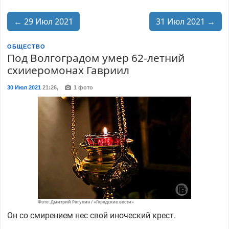
← 29 Июл 2021
31 Июл 2021 →
ОБЩЕСТВО
Под Волгоградом умер 62-летний
схииеромонах Гавриил
30 Июл 2021
21:26
,
1 фото
Фото: Дмитрий Рогулин / «Городские вести»
Он со смирением нес свой иноческий крест.