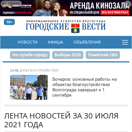
Реклама
16+
НОВОСТИ
АФИША
ОБЪЯВЛЕНИЯ
КОНКУРСЫ
На службе городу
Выборы 2026
Памятник СВО
Сталинград в сердце
Финграмотность
13:46
,
БЛАГОУСТРОЙСТВО
Бочаров: основные работы на
Набережная
День Победы
Реконструкция ЦПКиО
объектах благоустройствах
Волгограда завершат к 1
80-летие Победы
Парк Героев-летчиков
сентября
ЛЕНТА НОВОСТЕЙ ЗА 30 ИЮЛЯ
2021 ГОДА