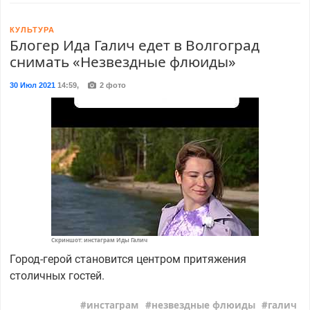
КУЛЬТУРА
Блогер Ида Галич едет в Волгоград
снимать «Незвездные флюиды»
30 Июл 2021
14:59
,
2 фото
Скриншот: инстаграм Иды Галич
Город-герой становится центром притяжения
столичных гостей.
инстаграм
незвездные флюиды
галич