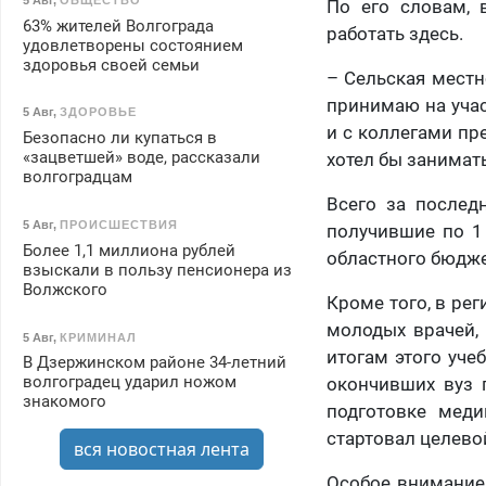
По его словам, 
63% жителей Волгограда
работать здесь.
удовлетворены состоянием
здоровья своей семьи
– Сельская местн
принимаю на учас
5 Авг
,
ЗДОРОВЬЕ
и с коллегами пр
Безопасно ли купаться в
«зацветшей» воде, рассказали
хотел бы занимать
волгоградцам
Всего за послед
5 Авг
,
ПРОИСШЕСТВИЯ
получившие по 1
Более 1,1 миллиона рублей
областного бюдже
взыскали в пользу пенсионера из
Волжского
Кроме того, в ре
молодых врачей, 
5 Авг
,
КРИМИНАЛ
итогам этого уче
В Дзержинском районе 34-летний
волгоградец ударил ножом
окончивших вуз 
знакомого
подготовке меди
стартовал целево
вся новостная лента
Особое внимание