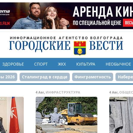
ЗДОРОВЬЕ
СПОРТ
ЖКХ
КУЛЬТУРА
НЕОБЫЧНОЕ
ы 2026
Сталинград в сердце
Финграмотность
Набер
а службе городу
80-летие Победы
Парк Героев-летчико
4 Авг
,
ИНФРАСТРУКТУРА
4 Авг
,
ОБЩЕ