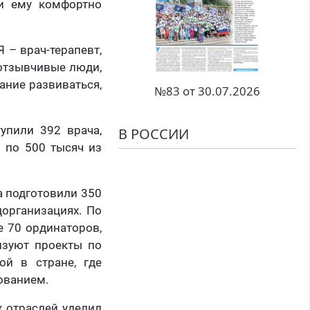
 и ему комфортно
 – врач-терапевт,
 отзывчивые люди,
ание развиваться,
№83 от 30.07.2026
упили 392 врача,
В РОССИИ
 по 500 тысяч из
а подготовили 350
дорганизациях. По
е 70 ординаторов,
изуют проекты по
ой в стране, где
ованием.
 отраслей уделил