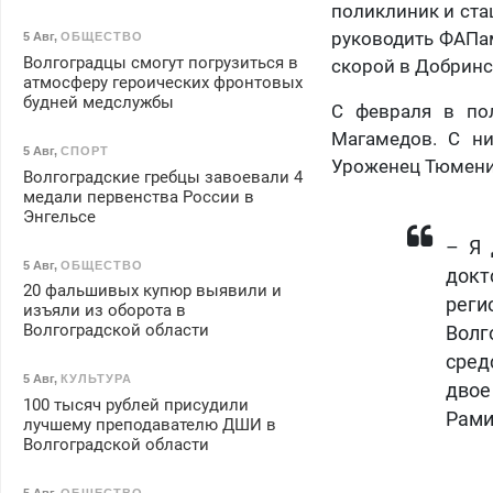
поликлиник и ста
руководить ФАПам
5 Авг
,
ОБЩЕСТВО
Волгоградцы смогут погрузиться в
скорой в Добринс
атмосферу героических фронтовых
будней медслужбы
С февраля в пол
Магамедов. С ни
5 Авг
,
СПОРТ
Уроженец Тюмени 
Волгоградские гребцы завоевали 4
медали первенства России в
Энгельсе
– Я 
5 Авг
,
ОБЩЕСТВО
докт
20 фальшивых купюр выявили и
реги
изъяли из оборота в
Волгоградской области
Вол
сред
5 Авг
,
КУЛЬТУРА
двое
100 тысяч рублей присудили
Рами
лучшему преподавателю ДШИ в
Волгоградской области
5 Авг
,
ОБЩЕСТВО