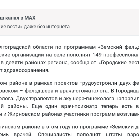
аш канал в MAX
ие вести» даже без интернета
олгоградской области по программам «Земский фель
кие организации на селе пополнят 149 профессионал
в девяти районах региона, сообщают «Городские вес
т здравоохранения.
ком районе в рамках проектов трудоустроили двух 
овском – фельдшера и врача-стоматолога. В Городищ
нолога. Двух терапевтов и акушера-гинеколога направи
ий районы. Еще один врач-психиатр теперь есть 
 и Жирновском районах участники программ возглав
пинском районе в этом году по программе «Земский 
семь врачей. Специалисты пополнят штаты взр