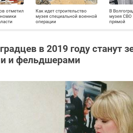
ров отметил
Как идет строительство
В Волгогра
ономики
музея специальной военной
музея СВО
бласти
операции
прямой
градцев в 2019 году станут 
и и фельдшерами