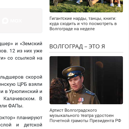
Гигантские нарды, танцы, книги:
куда сходить и что посмотреть в
Волгограде на неделе
дшер» и «Земский
ВОЛГОГРАД – ЭТО Я
ов. 12 из них уже
ти» со ссылкой на
фельдшеров скорой
енскую ЦРБ взяли
ли в Урюпинский и
в Калачевском. В
или ФАПы.
Артист Волгоградского
музыкального театра удостоен
доктор» планируют
Почетной грамоты Президента РФ
ослой и детской