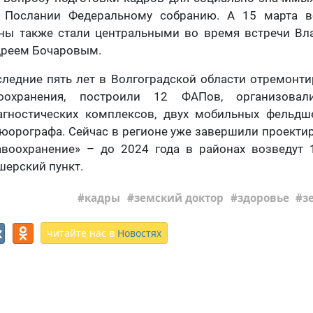
 Послании Федеральному собранию. А 15 марта в
ны также стали центральными во время встречи Вл
дреем Бочаровым.
ледние пять лет в Волгоградской области отремонт
оохранения, построили 12 ФАПов, организова
гностических комплексов, двух мобильных фельдш
юорографа. Сейчас в регионе уже завершили проекти
авоохранение» – до 2024 года в районах возведут
ерский пункт.
кадры
земский доктор
здоровье
з
читайте нас в
Новостях