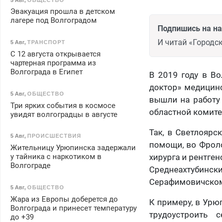
Эвакуация прошла в детском
лагере под Волгоградом
Подпишись на н
И читай «Городск
5 Авг
,
ТРАНСПОРТ
С 12 августа открывается
чартерная программа из
Волгограда в Египет
В 2019 году в В
доктор» медицинс
5 Авг
,
ОБЩЕСТВО
вышли на работу 
Три ярких события в космосе
областной комите
увидят волгоградцы в августе
Так, в Светлоярс
5 Авг
,
ПРОИСШЕСТВИЯ
помощи, во Фрол
Жительницу Урюпинска задержали
у тайника с наркотиком в
хирурга и рентге
Волгограде
Среднеахтубинск
Серафимовичском
5 Авг
,
ОБЩЕСТВО
Жара из Европы доберется до
К примеру, в Урю
Волгограда и принесет температуру
трудоустроить 
до +39