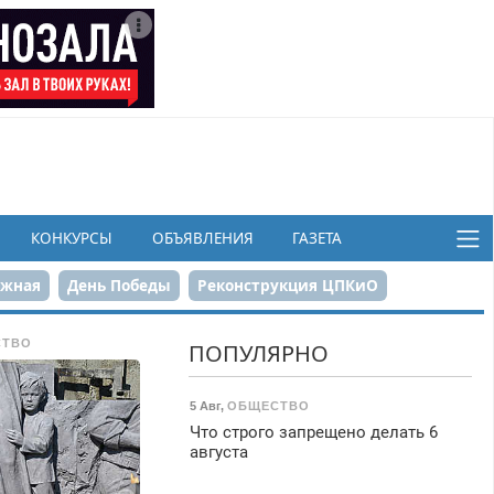
КОНКУРСЫ
ОБЪЯВЛЕНИЯ
ГАЗЕТА
ежная
День Победы
Реконструкция ЦПКиО
в
СТВО
ПОПУЛЯРНО
5 Авг
,
ОБЩЕСТВО
Что строго запрещено делать 6
августа