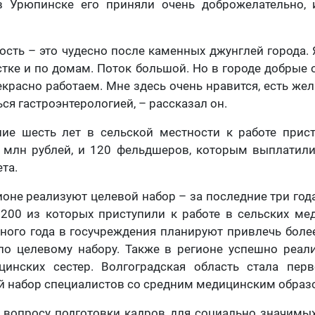
в Урюпинске его приняли очень доброжелательно,
ость – это чудесно после каменных джунглей города. Я
тке и по домам. Поток большой. Но в городе добрые
екрасно работаем. Мне здесь очень нравится, есть жел
ся гастроэнтерологией, – рассказал он.
ние шесть лет в сельской местности к работе прист
 млн рублей, и 120 фельдшеров, которым выплатили
та.
гионе реализуют целевой набор – за последние три год
200 из которых приступили к работе в сельских ме
бного года в госучреждения планируют привлечь боле
по целевому набору. Также в регионе успешно реал
цинских сестер. Волгоградская область стала перв
й набор специалистов со средним медицинским образ
 вопросу подготовки кадров для социально значимых