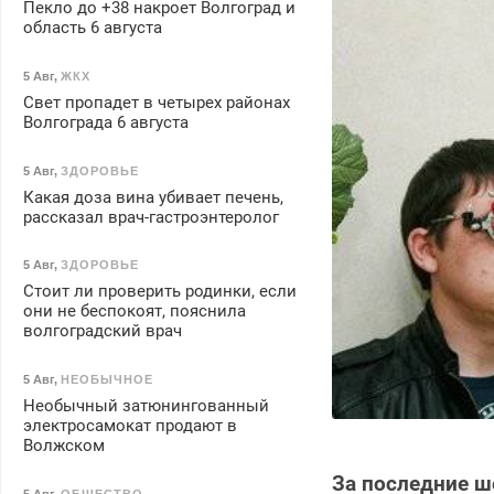
Пекло до +38 накроет Волгоград и
область 6 августа
5 Авг
,
ЖКХ
Свет пропадет в четырех районах
Волгограда 6 августа
5 Авг
,
ЗДОРОВЬЕ
Какая доза вина убивает печень,
рассказал врач-гастроэнтеролог
5 Авг
,
ЗДОРОВЬЕ
Стоит ли проверить родинки, если
они не беспокоят, пояснила
волгоградский врач
5 Авг
,
НЕОБЫЧНОЕ
Необычный затюнингованный
электросамокат продают в
Волжском
За последние ш
5 Авг
,
ОБЩЕСТВО