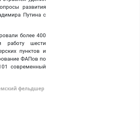
опросы развития
адимира Путина с
ировали более 400
ли работу шести
ерских пунктов и
рование ФАПов по
 101 современный
емский фельдшер