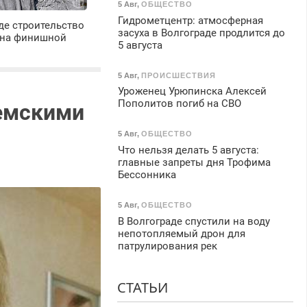
5 Авг
,
ОБЩЕСТВО
Гидрометцентр: атмосферная
де строительство
засуха в Волгограде продлится до
 на финишной
5 августа
5 Авг
,
ПРОИСШЕСТВИЯ
Уроженец Урюпинска Алексей
Пополитов погиб на СВО
земскими
5 Авг
,
ОБЩЕСТВО
Что нельзя делать 5 августа:
главные запреты дня Трофима
Бессонника
5 Авг
,
ОБЩЕСТВО
В Волгограде спустили на воду
непотопляемый дрон для
патрулирования рек
СТАТЬИ