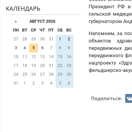
Президент РФ в
КАЛЕНДАРЬ
сельской медици
губернатором Ан
«
АВГУСТ 2026
ПН
ВТ
СР
ЧТ
ПТ
СБ
ВС
Напомним, за пос
27
28
29
30
31
1
2
объектов здрав
передвижных диа
3
4
5
6
7
8
9
передвижного фл
10
11
12
13
14
15
16
нацпроекту «Здр
17
18
19
20
21
22
23
фельдшерско-акуш
24
25
26
27
28
29
30
31
1
2
3
4
5
6
Поделиться: