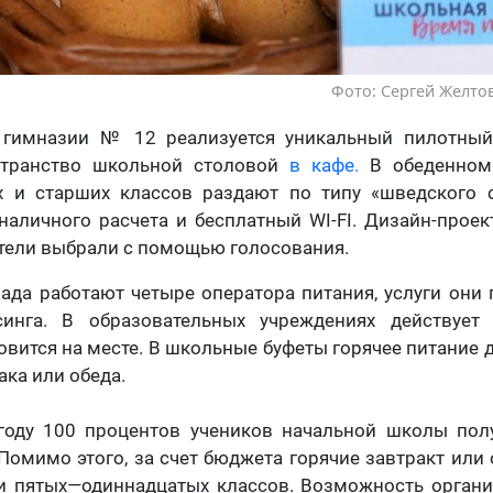
Фото: Сергей Желтов
 гимназии № 12 реализуется уникальный пилотный
странство школьной столовой
в кафе.
В обеденном
х и старших классов раздают по типу «шведского с
аличного расчета и бесплатный WI-FI. Дизайн-прое
ители выбрали с помощью голосования.
ада работают четыре оператора питания, услуги они
синга. В образовательных учреждениях действует
овится на месте. В школьные буфеты горячее питание 
ака или обеда.
году 100 процентов учеников начальной школы пол
 Помимо этого, за счет бюджета горячие завтракт или
ки пятых—одиннадцатых классов. Возможность органи