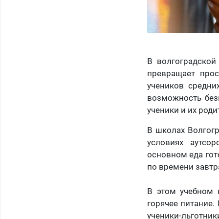
В волгоградской
превращает про
учеников средни
возможность безн
ученики и их род
В школах Волгогр
условиях аутсор
основном еда гот
по времени завтр
В этом учебном 
горячее питание.
ученики-льготни