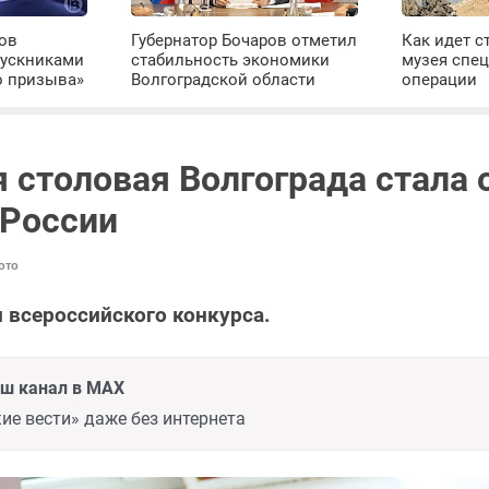
ров
Губернатор Бочаров отметил
Как идет с
пускниками
стабильность экономики
музея спе
о призыва»
Волгоградской области
операции
 столовая Волгограда стала 
 России
ото
 всероссийского конкурса.
аш канал в MAX
ие вести» даже без интернета