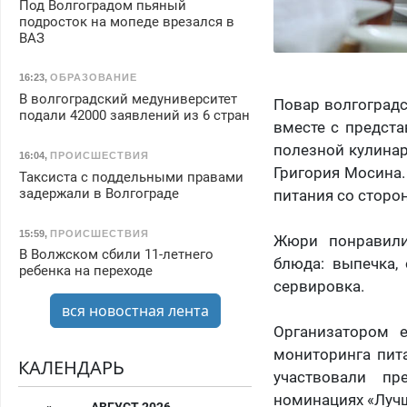
Под Волгоградом пьяный
подросток на мопеде врезался в
ВАЗ
16:23
,
ОБРАЗОВАНИЕ
В волгоградский медуниверситет
Повар волгоградс
подали 42000 заявлений из 6 стран
вместе с предста
полезной кулинар
16:04
,
ПРОИСШЕСТВИЯ
Григория Мосина.
Таксиста с поддельными правами
задержали в Волгограде
питания со сторо
15:59
,
ПРОИСШЕСТВИЯ
Жюри понравили
В Волжском сбили 11-летнего
блюда: выпечка,
ребенка на переходе
сервировка.
вся новостная лента
Организатором е
мониторинга пит
КАЛЕНДАРЬ
участвовали пр
номинациях «Лучш