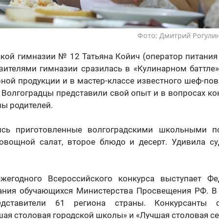
Фото: Дмитрий Рогулин
кой гимназии № 12 Татьяна Койич (оператор питания
вителями гимназии сразилась в «Кулинарном баттле»
ной продукции и в мастер-классе известного шеф-пов
 Волгоградцы представили свой опыт и в вопросах к
ны родителей.
сь приготовленные волгоградскими школьными п
 овощной салат, второе блюдо и десерт. Удивила су
жегодного Всероссийского конкурса выступает Ф
ания обучающихся Министерства Просвещения РФ. В
едставители 61 региона страны. Конкурсанты 
ая столовая городской школы» и «Лучшая столовая с