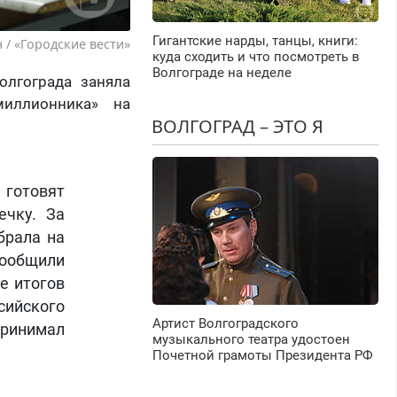
Гигантские нарды, танцы, книги:
 / «Городские вести»
куда сходить и что посмотреть в
Волгограде на неделе
олгограда заняла
иллионника» на
ВОЛГОГРАД – ЭТО Я
 готовят
ечку. За
брала на
ообщили
е итогов
сийского
Артист Волгоградского
принимал
музыкального театра удостоен
Почетной грамоты Президента РФ