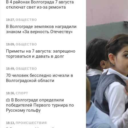
В 4 районах Волгограда 7 августа
отключат свет из-за ремонта
19:27
,
ОБЩЕСТВО
В Волгограде земляков наградили
знаком «За верность Отечеству»
19:09
,
ОБЩЕСТВО
Приметы на 7 августа: запрещено
торговаться и давать в долг
18:49
,
ОБЩЕСТВО
70 человек бесследно исчезли в
Волгоградской области
18:36
,
СПОРТ
В Волгограде определили
победителей Первого турнира по
Русскому гольфу
18:13
,
ПРОИСШЕСТВИЯ