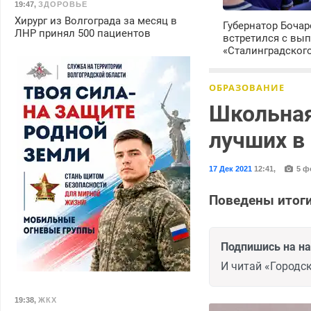
19:47
,
ЗДОРОВЬЕ
Хирург из Волгограда за месяц в
Губернатор Боча
ЛНР принял 500 пациентов
встретился с вы
«Сталинградског
ОБРАЗОВАНИЕ
Школьная
лучших в
17 Дек 2021
12:41
,
5 ф
Поведены итоги
Подпишись на н
И читай «Городск
19:38
,
ЖКХ