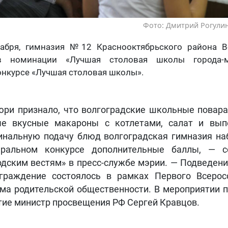
Фото: Дмитрий Рогулин
кабря, гимназия №12 Краснооктябрьского района В
в номинации «Лучшая столовая школы города-м
нкурсе «Лучшая столовая школы».
ри признало, что волгоградские школьные повара
е вкусные макароны с котлетами, салат и вып
инальную подачу блюд волгоградская гимназия на
ральном конкурсе дополнительные баллы, — с
одским вестям» в пресс-службе мэрии. — Подведени
граждение состоялось в рамках Первого Всерос
ма родительской общественности. В мероприятии 
тие министр просвещения РФ Сергей Кравцов.