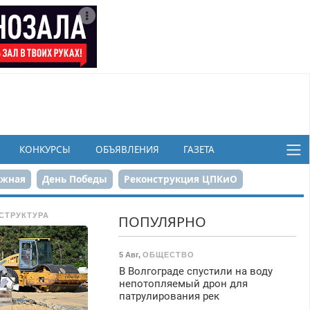
КОНКУРСЫ
ОБЪЯВЛЕНИЯ
ГАЗЕТА
ежная
День Победы
Реконструкция ЦПКиО
в
СТРУКТУРА
ПОПУЛЯРНО
5 Авг
,
ОБЩЕСТВО
В Волгограде спустили на воду
непотопляемый дрон для
патрулирования рек