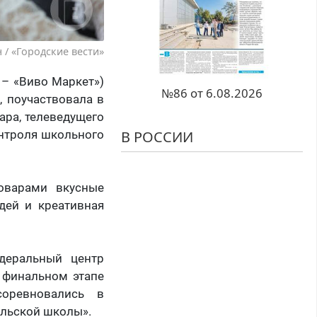
 / «Городские вести»
 – «Виво Маркет»)
№86 от 6.08.2026
, поучаствовала в
ара, телеведущего
онтроля школьного
В РОССИИ
оварами вкусные
дей и креативная
едеральный центр
 финальном этапе
соревновались в
ельской школы».