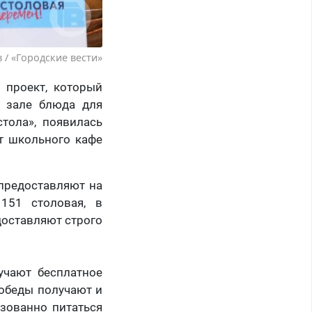
 / «Городские вести»
 проект, который
 зале блюда для
тола», появилась
кт школьного кафе
 предоставляют на
 151 столовая, в
доставляют строго
учают бесплатное
 обеды получают и
зованно питаться