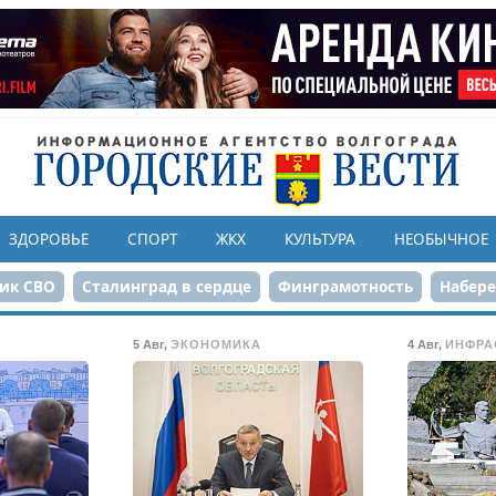
ЗДОРОВЬЕ
СПОРТ
ЖКХ
КУЛЬТУРА
НЕОБЫЧНОЕ
ик СВО
Сталинград в сердце
Финграмотность
Набер
а службе городу
80-летие Победы
Парк Героев-летчико
5 Авг
,
ЭКОНОМИКА
4 Авг
,
ИНФРА