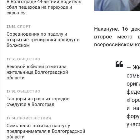
В Волгограде 44-летний водитель
сбил пешехода на переходе и
скрылся
17:59
,
СПОРТ
Накануне, 16 де
Соревнования по паделу и
второе место 
открытые тренировки пройдут в
всероссийском ко
Волжском
17:56
,
ОБЩЕСТВО
Вековой юбилей отметила
— Жю
жительница Волгоградской
самы
области
ориг
феде
17:36
,
ОБЩЕСТВО
Танцоры из разных городов
«Гор
съедутся в Волгоград
и на
фору
17:34
,
ПРОИСШЕСТВИЯ
учас
Семь телят похитил пастух у
предпринимателя в Волгоградской
области