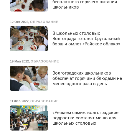
выплачивается денежная
бесплатного горячего питания
школьников
премия. Возможно
бесплатное обучение,
получение документов,
12 Окт 2022
,
ОБРАЗОВАНИЕ
работа инспектором по
транспортной
В школьных столовых
безопасности с з/п до
Волгограда готовят брутальный
125000 руб.
борщ и омлет «Райское облако»
19 Май 2022
,
ОБРАЗОВАНИЕ
Волгоградских школьников
обеспечат горячими блюдами не
менее одного раза в день
11 Фев 2022
,
ОБРАЗОВАНИЕ
«Решаем сами»: волгоградские
подростки составят меню для
школьных столовых