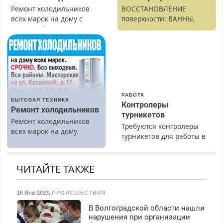
Ремонт холодильников
ВОССТАНОВЛЕНИЕ
всех марок на дому с
поверхности: ВАННЫ,
гарантией. Замена
раковины, подоконника.
резины. Качественно.
От скола до полной
Недорого. Без выходных.
реставрации. 100%
Все районы. Скидка.
результат.
Вызов бесплатный.
РАБОТА
БЫТОВАЯ ТЕХНИКА
Контролеры
Ремонт холодильников
турникетов
Ремонт холодильников
Требуются контролеры
всех марок на дому.
турникетов для работы в
Москве и Подмосковье
(мужчины, женщины).
Прием по ТК РФ. График
ЧИТАЙТЕ ТАКЖЕ
работы любой.
Бесплатное проживание.
16 Янв 2023
,
ПРОИСШЕСТВИЯ
З/п – до 96000 рублей до
вычета налогов.
В Волгоградской области нашли
Ежемесячно
нарушения при организации