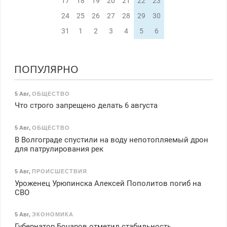
17
18
19
20
21
22
23
24
25
26
27
28
29
30
31
1
2
3
4
5
6
ПОПУЛЯРНО
5 Авг
,
ОБЩЕСТВО
Что строго запрещено делать 6 августа
5 Авг
,
ОБЩЕСТВО
В Волгограде спустили на воду непотопляемый дрон
для патрулирования рек
5 Авг
,
ПРОИСШЕСТВИЯ
Уроженец Урюпинска Алексей Пополитов погиб на
СВО
5 Авг
,
ЭКОНОМИКА
Губернатор Бочаров отметил стабильность