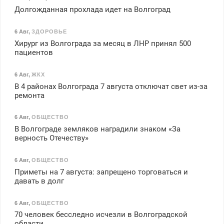
Долгожданная прохлада идет на Волгоград
6 Авг
,
ЗДОРОВЬЕ
Хирург из Волгограда за месяц в ЛНР принял 500
пациентов
6 Авг
,
ЖКХ
В 4 районах Волгограда 7 августа отключат свет из-за
ремонта
6 Авг
,
ОБЩЕСТВО
В Волгограде земляков наградили знаком «За
верность Отечеству»
6 Авг
,
ОБЩЕСТВО
Приметы на 7 августа: запрещено торговаться и
давать в долг
6 Авг
,
ОБЩЕСТВО
70 человек бесследно исчезли в Волгоградской
области