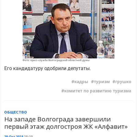
Фото: пресс-служба Волгоградской областной думы
Его кандидатуру одобрили депутаты.
кадры
туризм
грушко
комитет по развитию туризма
ОБЩЕСТВО
На западе Волгограда завершили
первый этаж долгостроя ЖК «Алфавит»
29 Окт 2018
15:10