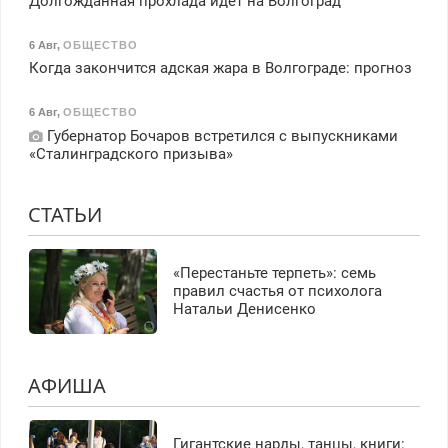
Долгожданная прохлада идет на Волгоград
6 Авг
,
ОБЩЕСТВО
Когда закончится адская жара в Волгограде: прогноз
6 Авг
,
ОБЩЕСТВО
Губернатор Бочаров встретился с выпускниками
«Сталинградского призыва»
СТАТЬИ
«Перестаньте терпеть»: семь
правил счастья от психолога
Натальи Денисенко
АФИША
Гигантские нарды, танцы, книги: