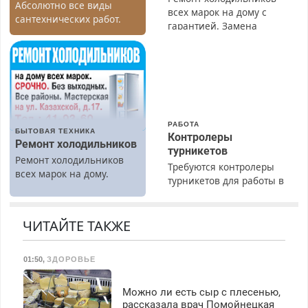
Абсолютно все виды
всех марок на дому с
сантехнических работ.
гарантией. Замена
Быстро. Качественно.
резины. Качественно.
Недорого.
Недорого. Без выходных.
Все районы. Скидка.
Вызов бесплатный.
РАБОТА
БЫТОВАЯ ТЕХНИКА
Контролеры
Ремонт холодильников
турникетов
Ремонт холодильников
Требуются контролеры
всех марок на дому.
турникетов для работы в
Москве и Подмосковье
(мужчины, женщины).
Прием по ТК РФ. График
ЧИТАЙТЕ ТАКЖЕ
работы любой.
Бесплатное проживание.
01:50
,
ЗДОРОВЬЕ
З/п – до 96000 рублей до
вычета налогов.
Ежемесячно
Можно ли есть сыр с плесенью,
выплачивается денежная
рассказала врач Помойнецкая