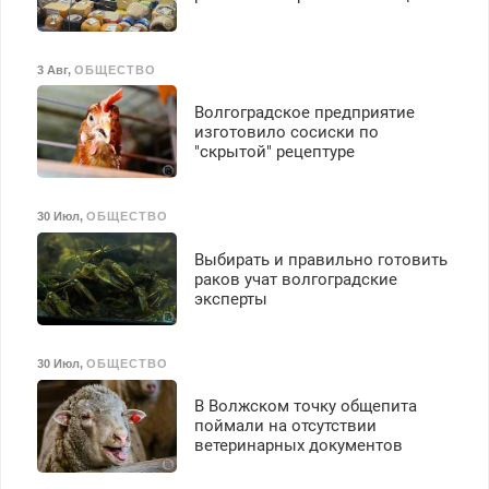
премия. Возможно
бесплатное обучение,
получение документов,
3 Авг
,
ОБЩЕСТВО
работа инспектором по
транспортной
Волгоградское предприятие
безопасности с з/п до
изготовило сосиски по
125000 руб.
"скрытой" рецептуре
30 Июл
,
ОБЩЕСТВО
Выбирать и правильно готовить
раков учат волгоградские
эксперты
30 Июл
,
ОБЩЕСТВО
В Волжском точку общепита
поймали на отсутствии
ветеринарных документов