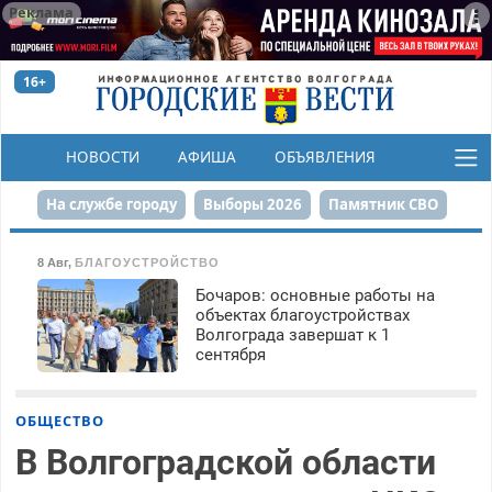
Реклама
16+
НОВОСТИ
АФИША
ОБЪЯВЛЕНИЯ
КОНКУРСЫ
На службе городу
Выборы 2026
Памятник СВО
Сталинград в сердце
Финграмотность
8 Авг
,
БЛАГОУСТРОЙСТВО
Бочаров: основные работы на
Набережная
День Победы
Реконструкция ЦПКиО
объектах благоустройствах
Волгограда завершат к 1
80-летие Победы
Парк Героев-летчиков
сентября
ОБЩЕСТВО
В Волгоградской области