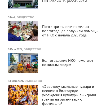
выплачивается денежная
НКО своим 15 работникам
премия. Возможно
бесплатное обучение,
получение документов,
3 Май
,
ОБЩЕСТВО
работа инспектором по
транспортной
Почти три тысячи пожилых
безопасности с з/п до
волгоградцев получили помощь
125000 руб.
от НКО с начала 2026 года
9 Июл 2024
,
ОБЩЕСТВО
Волгоградские НКО помогают
пожилым людям
13 Май 2021
,
ОБЩЕСТВО
«Фаер-шоу, мыльные пузыри и
песни»: в Волгограде
учреждения культуры выиграли
гранты на организацию
фестивалей