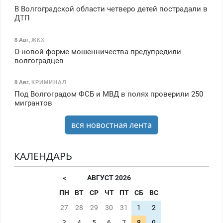
В Волгоградской области четверо детей пострадали в
ДТП
8 Авг
,
ЖКХ
О новой форме мошенничества предупредили
волгоградцев
8 Авг
,
КРИМИНАЛ
Под Волгоградом ФСБ и МВД в полях проверили 250
мигрантов
вся новостная лента
КАЛЕНДАРЬ
«
АВГУСТ 2026
ПН
ВТ
СР
ЧТ
ПТ
СБ
ВС
27
28
29
30
31
1
2
3
4
5
6
7
8
9