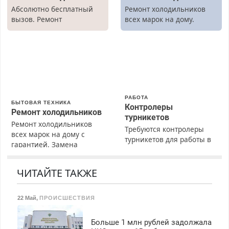
Абсолютно бесплатный
Ремонт холодильников
вызов. Ремонт
всех марок на дому.
холодильников всех
марок на дому, с
гарантией. Все р-ны.
Срочно. Без выходных.
Пенсионерам – скидки до
40%. Мастер со стажем.
РАБОТА
БЫТОВАЯ ТЕХНИКА
Контролеры
Ремонт холодильников
турникетов
Ремонт холодильников
Требуются контролеры
всех марок на дому с
турникетов для работы в
гарантией. Замена
Москве и Подмосковье
резины. Качественно.
(мужчины, женщины).
Недорого. Без выходных.
Прием по ТК РФ. График
ЧИТАЙТЕ ТАКЖЕ
Все районы. Скидка.
работы любой.
Вызов бесплатный.
Бесплатное проживание.
22 Май
,
ПРОИСШЕСТВИЯ
З/п – до 96000 рублей до
вычета налогов.
Ежемесячно
Больше 1 млн рублей задолжала