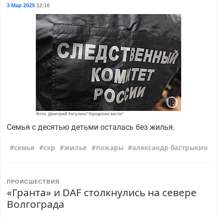
3 Мар 2025
12:16
Фото: Дмитрий Рогулин/"Городские вести"
Семья с десятью детьми осталась без жилья.
семья
скр
жилье
пожары
александр бастрыкин
ПРОИСШЕСТВИЯ
«Гранта» и DAF столкнулись на севере
Волгограда