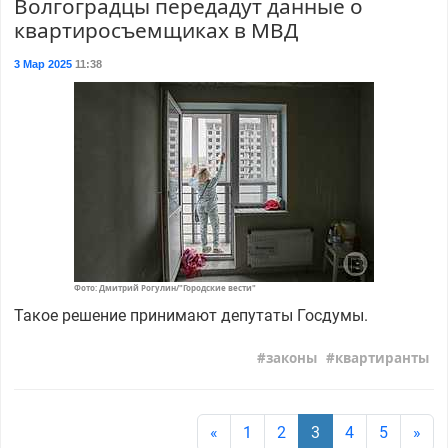
Волгоградцы передадут данные о
квартиросъемщиках в МВД
3 Мар 2025
11:38
Фото: Дмитрий Рогулин/"Городские вести"
Такое решение принимают депутаты Госдумы.
законы
квартиранты
«
1
2
3
4
5
»