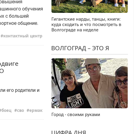
повышения
ашинного обучения
ых с большей
Гигантские нарды, танцы, книги:
ортное общение.
куда сходить и что посмотреть в
Волгограде на неделе
контактный центр
ВОЛГОГРАД – ЭТО Я
одвиге
ВО
ли его родители и
боец
сво
ермак
Город - своими руками
ЦИФРА ДНЯ