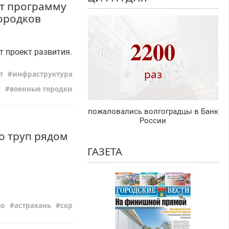
ют программу
ородков
2200
 проект развития.
раз
т
инфраструктура
военные городки
пожаловались волгоградцы в Банк
России
го труп рядом
ГАЗЕТА
во
астрахань
скр