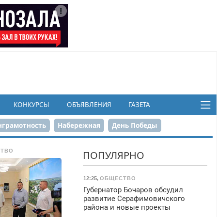
КОНКУРСЫ
ОБЪЯВЛЕНИЯ
ГАЗЕТА
грамотность
Набережная
День Победы
ков
ТВО
ПОПУЛЯРНО
12:25
,
ОБЩЕСТВО
Губернатор Бочаров обсудил
развитие Серафимовичского
района и новые проекты