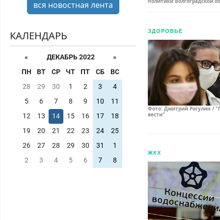
политики Волгоградской о
вся новостная лента
ЗДОРОВЬЕ
КАЛЕНДАРЬ
«
ДЕКАБРЬ 2022
»
ПН
ВТ
СР
ЧТ
ПТ
СБ
ВС
28
29
30
1
2
3
4
5
6
7
8
9
10
11
Фото: Дмитрий Рогулин / "
вести"
12
13
14
15
16
17
18
19
20
21
22
23
24
25
26
27
28
29
30
31
1
ЖКХ
2
3
4
5
6
7
8