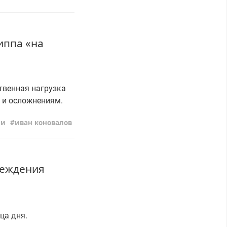
иппа «на
твенная нагрузка
 и осложнениям.
ни
иван коновалов
реждения
ца дня.