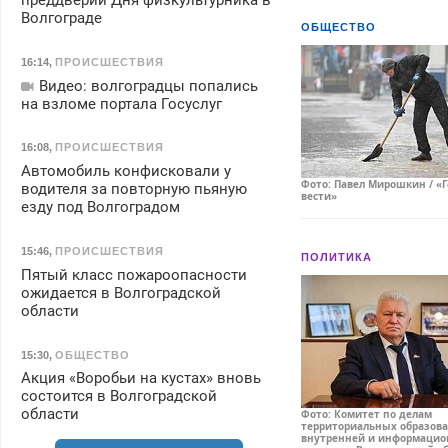
преддверии Дня физкультурника в
Волгограде
ОБЩЕСТВО
16:14
,
ПРОИСШЕСТВИЯ
Видео: волгоградцы попались
на взломе портала Госуслуг
16:08
,
ПРОИСШЕСТВИЯ
Автомобиль конфисковали у
Фото: Павел Мирошкин / «
водителя за повторную пьяную
вести»
езду под Волгоградом
15:46
,
ПРОИСШЕСТВИЯ
ПОЛИТИКА
Пятый класс пожароопасности
ожидается в Волгоградской
области
15:30
,
ОБЩЕСТВО
Акция «Воробьи на кустах» вновь
состоится в Волгоградской
области
Фото: Комитет по делам
территориальных образова
внутренней и информацио