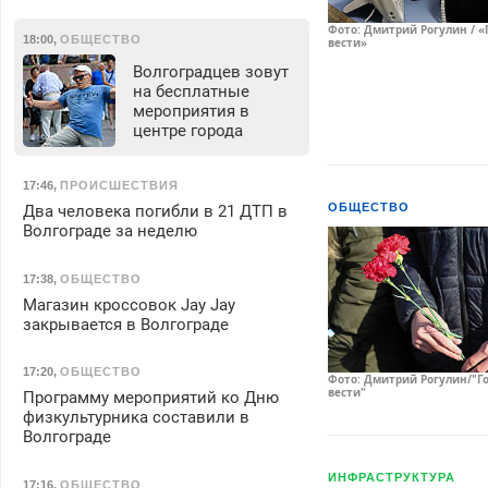
Фото: Дмитрий Рогулин / «
18:00
,
ОБЩЕСТВО
вести»
Волгоградцев зовут
на бесплатные
мероприятия в
центре города
17:46
,
ПРОИСШЕСТВИЯ
ОБЩЕСТВО
Два человека погибли в 21 ДТП в
Волгограде за неделю
17:38
,
ОБЩЕСТВО
Магазин кроссовок Jay Jay
закрывается в Волгограде
17:20
,
ОБЩЕСТВО
Фото: Дмитрий Рогулин/"Г
вести"
Программу мероприятий ко Дню
физкультурника составили в
Волгограде
ИНФРАСТРУКТУРА
17:16
,
ОБЩЕСТВО