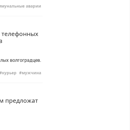
ммунальные аварии
а телефонных
в
илых волгоградцев.
курьер
мужчина
ам предложат