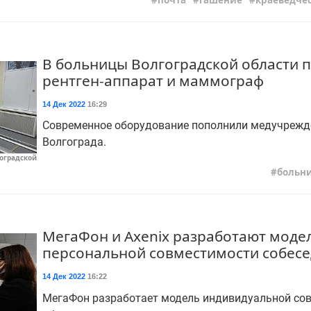
почта
гашение
краеведче
В больницы Волгоградской области 
рентген-аппарат и маммограф
14 Дек 2022
16:29
Современное оборудование пополнили медучрежд
Волгограда.
оградской
больн
МегаФон и Axenix разработают моде
персональной совместимости собес
14 Дек 2022
16:22
МегаФон разработает модель индивидуальной со