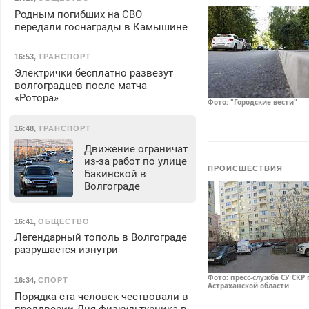
Родным погибших на СВО
передали госнаграды в Камышине
16:53
,
ТРАНСПОРТ
Электрички бесплатно развезут
волгоградцев после матча
«Ротора»
Фото: "Городские вести"
16:48
,
ТРАНСПОРТ
Движение ограничат
из-за работ по улице
ПРОИСШЕСТВИЯ
Бакинской в
Волгограде
16:41
,
ОБЩЕСТВО
Легендарный тополь в Волгограде
разрушается изнутри
Фото: пресс-служба СУ СКР 
16:34
,
СПОРТ
Астраханской области
Порядка ста человек чествовали в