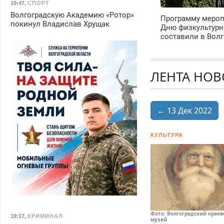
19:47
,
СПОРТ
Волгоградскую Академию «Ротор»
Программу мероп
покинул Владислав Хрущак
Дню физкультурн
составили в Волг
ЛЕНТА НОВО
← 13 Дек 2022
КУЛЬТУРА
Фото: Волгоградский крае
19:17
,
КРИМИНАЛ
музей