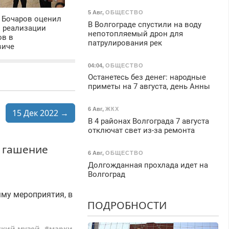
5 Авг
,
ОБЩЕСТВО
 Бочаров оценил
В Волгограде спустили на воду
ы реализации
непотопляемый дрон для
ов в
патрулирования рек
виче
04:04
,
ОБЩЕСТВО
Останетесь без денег: народные
приметы на 7 августа, день Анны
6 Авг
,
ЖКХ
15 Дек 2022 →
В 4 районах Волгограда 7 августа
отключат свет из-за ремонта
т гашение
6 Авг
,
ОБЩЕСТВО
Долгожданная прохлада идет на
Волгоград
му мероприятия, в
ПОДРОБНОСТИ