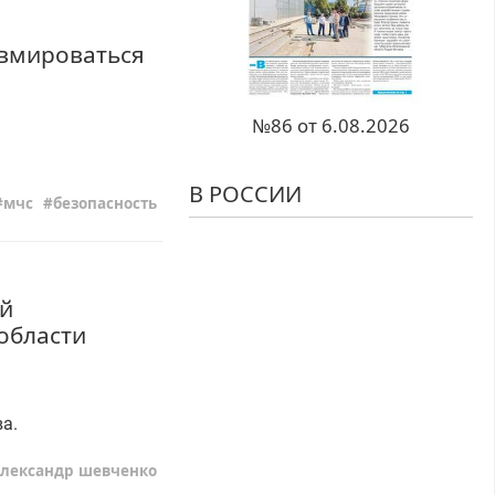
авмироваться
№86 от 6.08.2026
В РОССИИ
мчс
безопасность
ой
области
а.
александр шевченко