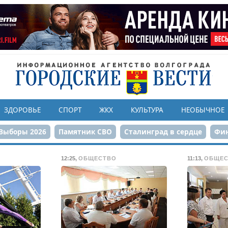
ЗДОРОВЬЕ
СПОРТ
ЖКХ
КУЛЬТУРА
НЕОБЫЧНОЕ
Выборы 2026
Памятник СВО
Сталинград в сердце
Фин
онструкция ЦПКиО
80-летие Победы
Парк Героев-летчи
12:25
,
ОБЩЕСТВО
11:13
,
ОБЩЕС