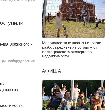
ский музей
марки
поступили
Малоизвестные нюансы ипотеки:
ения Волжского и
разбор кредитных программ от
волгоградского эксперта по
недвижимости
ицы
оборудование
АФИША
ль
едников
вместимости