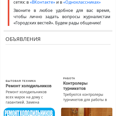
сетях: в
«ВКонтакте»
и в
«Одноклассниках»
Звоните в любое удобное для вас время,
чтобы лично задать вопросы журналистам
«Городских вестей». Будем рады общению!
ОБЪЯВЛЕНИЯ
РАБОТА
БЫТОВАЯ ТЕХНИКА
Контролеры
Ремонт холодильников
турникетов
Ремонт холодильников
Требуются контролеры
всех марок на дому с
турникетов для работы в
гарантией. Замена
Москве и Подмосковье
резины. Качественно.
(мужчины, женщины).
Недорого. Без выходных.
Прием по ТК РФ. График