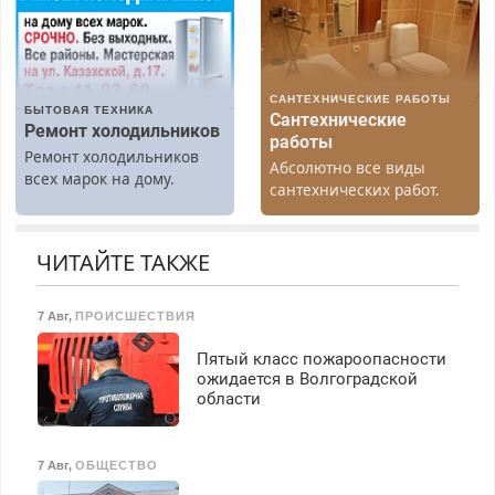
Все районы. Скидка.
работы любой.
Вызов бесплатный.
Бесплатное проживание.
З/п – до 96000 рублей до
вычета налогов.
САНТЕХНИЧЕСКИЕ РАБОТЫ
Ежемесячно
БЫТОВАЯ ТЕХНИКА
Сантехнические
выплачивается денежная
Ремонт холодильников
работы
премия. Возможно
Ремонт холодильников
Абсолютно все виды
бесплатное обучение,
всех марок на дому.
сантехнических работ.
получение документов,
Быстро. Качественно.
работа инспектором по
Недорого.
транспортной
ЧИТАЙТЕ ТАКЖЕ
безопасности с з/п до
125000 руб.
7 Авг
,
ПРОИСШЕСТВИЯ
Пятый класс пожароопасности
ожидается в Волгоградской
области
7 Авг
,
ОБЩЕСТВО