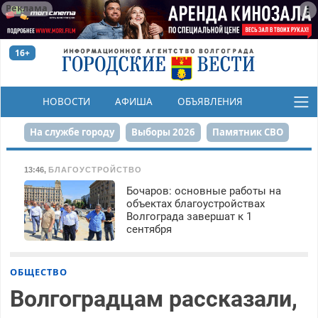
Реклама
16+
НОВОСТИ
АФИША
ОБЪЯВЛЕНИЯ
КОНКУРСЫ
На службе городу
Выборы 2026
Памятник СВО
Сталинград в сердце
Финграмотность
13:46
,
БЛАГОУСТРОЙСТВО
Бочаров: основные работы на
Набережная
День Победы
Реконструкция ЦПКиО
объектах благоустройствах
Волгограда завершат к 1
80-летие Победы
Парк Героев-летчиков
сентября
ОБЩЕСТВО
Волгоградцам рассказали,