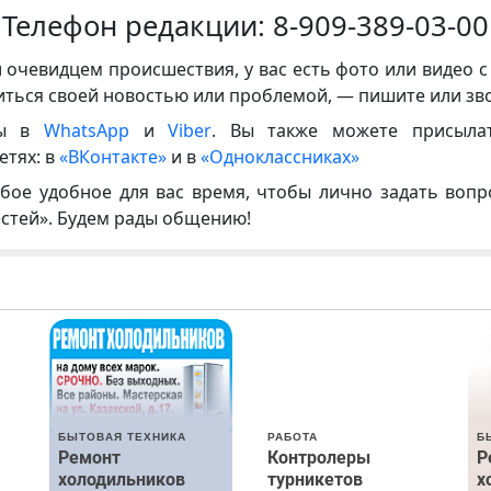
Телефон редакции:
8-909-389-03-00
и очевидцем происшествия, у вас есть фото или видео с
иться своей новостью или проблемой, — пишите или зв
ны в
WhatsApp
и
Viber
. Вы также можете присыла
етях: в
«ВКонтакте»
и в
«Одноклассниках»
бое удобное для вас время, чтобы лично задать воп
естей». Будем рады общению!
БЫТОВАЯ ТЕХНИКА
РАБОТА
Б
Ремонт
Контролеры
Р
холодильников
турникетов
х