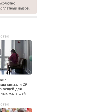
бсолютно
есплатный вызов.
емонт
олодильников всех
арок на дому, с
арантией. Все р-ны.
рочно. Без
ЕСТВО
ыходных.
енсионерам –
кидки до 40%.
астер со стажем.
ские
ицы связали 29
в вещей для
нных малышей
ЕСТВО