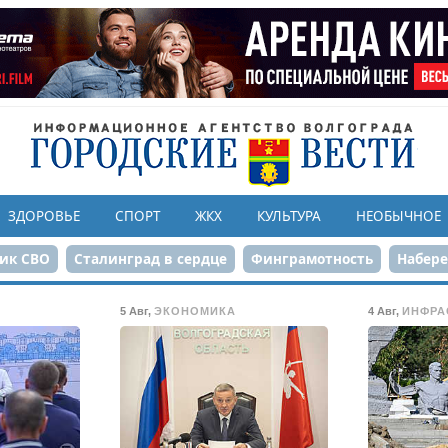
ЗДОРОВЬЕ
СПОРТ
ЖКХ
КУЛЬТУРА
НЕОБЫЧНОЕ
ик СВО
Сталинград в сердце
Финграмотность
Набер
а службе городу
80-летие Победы
Парк Героев-летчико
5 Авг
,
ЭКОНОМИКА
4 Авг
,
ИНФРА