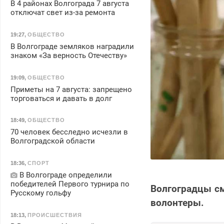
В 4 районах Волгограда 7 августа
отключат свет из-за ремонта
19:27
,
ОБЩЕСТВО
В Волгограде земляков наградили
знаком «За верность Отечеству»
19:09
,
ОБЩЕСТВО
Приметы на 7 августа: запрещено
торговаться и давать в долг
18:49
,
ОБЩЕСТВО
70 человек бесследно исчезли в
Волгоградской области
18:36
,
СПОРТ
В Волгограде определили
победителей Первого турнира по
Волгоградцы см
Русскому гольфу
волонтеры.
18:13
,
ПРОИСШЕСТВИЯ