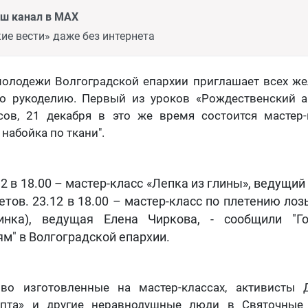
аш канал в MAX
ие вести» даже без интернета
молодежи Волгоградской епархии приглашает всех ж
по рукоделию. Первый из уроков «Рождественский а
сов, 21 декабря в это же время состоится мастер-
 набойка по ткани".
.12 в 18.00 – мастер-класс «Лепка из глины», ведущи
етов. 23.12 в 18.00 – мастер-класс по плетению ло
инка), ведущая Елена Чиркова, - сообщили "Г
ям" в Волгоградской епархии.
иво изготовленные на мастер-классах, активисты 
епта» и другие неравнодушные люди в Святочные 