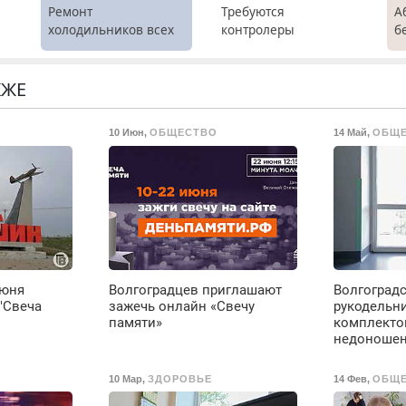
М
Ремонт
Требуются
А
холодильников всех
контролеры
б
марок на дому.
турникетов для
Р
работы в Москве и
х
Подмосковье
м
КЖЕ
(мужчины,
г
женщины). Прием по
С
10 Июн
,
ОБЩЕСТВО
14 Май
,
ОБЩ
ТК РФ. График работы
в
любой. Бесплатное
П
проживание. З/п – до
с
96000 рублей до
М
вычета налогов.
Ежемесячно
выплачивается
денежная премия.
Возможно бесплатное
июня
Волгоградцев приглашают
Волгоград
обучение, получение
"Свеча
зажечь онлайн «Свечу
рукодельн
документов, работа
памяти»
комплекто
инспектором по
недоноше
транспортной
безопасности с з/п до
10 Мар
,
ЗДОРОВЬЕ
14 Фев
,
ОБЩ
125000 руб.