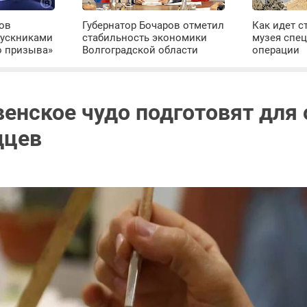
ров
Губернатор Бочаров отметил
Как идет с
пускниками
стабильность экономики
музея спе
о призыва»
Волгоградской области
операции
енское чудо подготовят для
дцев