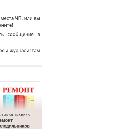
 места ЧП, или вы
оните!
ть сообщения в
росы журналистам
ЫТОВАЯ ТЕХНИКА
емонт
олодильников