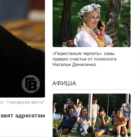
«Перестаньте терпеть»: семь
правил счастья от психолога
Натальи Денисенко
АФИША
о: "Городские вести"
тавят адресатам