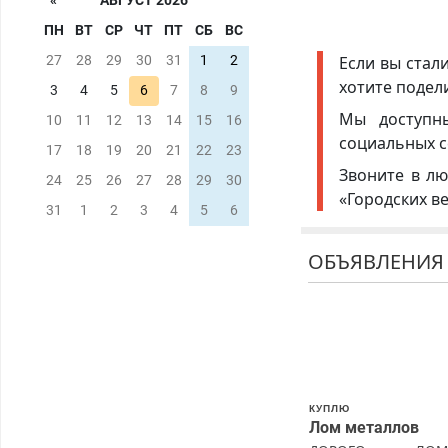
«
АВГУСТ 2026
ПН
ВТ
СР
ЧТ
ПТ
СБ
ВС
Если вы стал
27
28
29
30
31
1
2
хотите подел
3
4
5
6
7
8
9
Мы доступ
10
11
12
13
14
15
16
социальных с
17
18
19
20
21
22
23
Звоните в лю
24
25
26
27
28
29
30
«Городских в
31
1
2
3
4
5
6
ОБЪЯВЛЕНИЯ
КУПЛЮ
Лом металлов