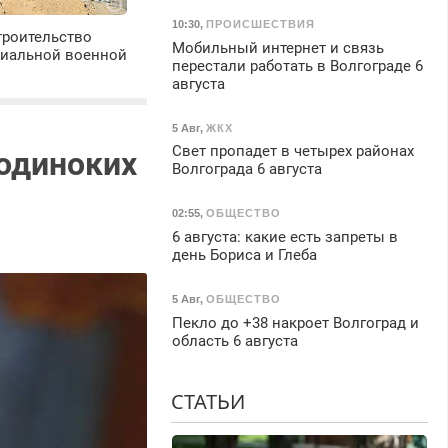
10:30
,
ПРОИСШЕСТВИЯ
троительство
Мобильный интернет и связь
циальной военной
перестали работать в Волгограде 6
августа
5 Авг
,
ЖКХ
Свет пропадет в четырех районах
 одиноких
Волгограда 6 августа
02:55
,
ОБЩЕСТВО
6 августа: какие есть запреты в
день Бориса и Глеба
5 Авг
,
ОБЩЕСТВО
Пекло до +38 накроет Волгоград и
область 6 августа
СТАТЬИ