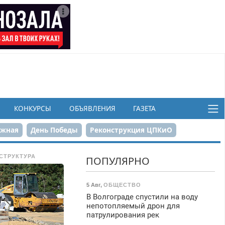
КОНКУРСЫ
ОБЪЯВЛЕНИЯ
ГАЗЕТА
ежная
День Победы
Реконструкция ЦПКиО
в
СТРУКТУРА
ПОПУЛЯРНО
5 Авг
,
ОБЩЕСТВО
В Волгограде спустили на воду
непотопляемый дрон для
патрулирования рек