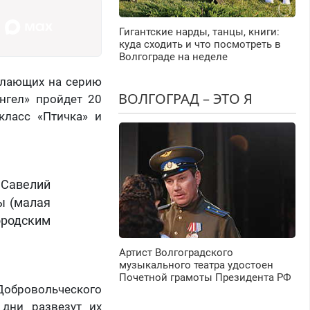
Гигантские нарды, танцы, книги:
куда сходить и что посмотреть в
Волгограде на неделе
елающих на серию
ВОЛГОГРАД – ЭТО Я
нгел» пройдет 20
класс «Птичка» и
й Савелий
зы (малая
ородским
Артист Волгоградского
музыкального театра удостоен
Почетной грамоты Президента РФ
Добровольческого
дни развезут их