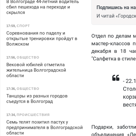
В Волгограде 44-летний водитель
сбил пешехода на переходе и
Подпишись на н
скрылся
И читай «Городск
17:59
,
СПОРТ
Соревнования по паделу и
Отдел по делам 
открытые тренировки пройдут в
мастер-классов 
Волжском
декабря в 18 ча
17:56
,
ОБЩЕСТВО
"Салфетка в стиле
Вековой юбилей отметила
жительница Волгоградской
области
- 22
Стол
17:36
,
ОБЩЕСТВО
Танцоры из разных городов
корз
съедутся в Волгоград
вест
17:34
,
ПРОИСШЕСТВИЯ
Семь телят похитил пастух у
Подарки, заботл
предпринимателя в Волгоградской
области
объединения «Л