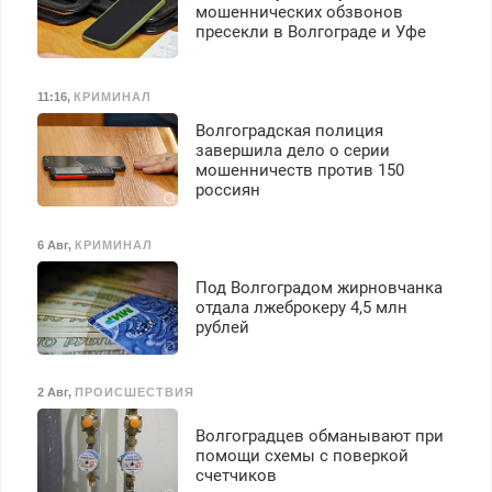
безопасности с з/п до
мошеннических обзвонов
125000 руб.
пресекли в Волгограде и Уфе
11:16
,
КРИМИНАЛ
Волгоградская полиция
завершила дело о серии
мошенничеств против 150
россиян
6 Авг
,
КРИМИНАЛ
Под Волгоградом жирновчанка
отдала лжеброкеру 4,5 млн
рублей
2 Авг
,
ПРОИСШЕСТВИЯ
Волгоградцев обманывают при
помощи схемы с поверкой
счетчиков