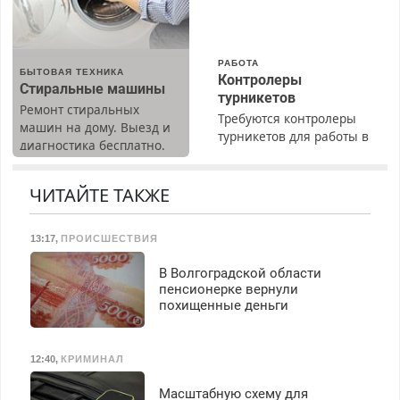
Вызов бесплатный.
РАБОТА
БЫТОВАЯ ТЕХНИКА
Контролеры
Стиральные машины
турникетов
Ремонт стиральных
Требуются контролеры
машин на дому. Выезд и
турникетов для работы в
диагностика бесплатно.
Москве и Подмосковье
Предусмотрены скидки.
(мужчины, женщины).
Прием по ТК РФ. График
ЧИТАЙТЕ ТАКЖЕ
работы любой.
Бесплатное проживание.
13:17
,
ПРОИСШЕСТВИЯ
З/п – до 96000 рублей до
вычета налогов.
В Волгоградской области
Ежемесячно
пенсионерке вернули
выплачивается денежная
похищенные деньги
премия. Возможно
бесплатное обучение,
получение документов,
12:40
,
КРИМИНАЛ
работа инспектором по
транспортной
Масштабную схему для