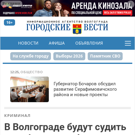
Реклама
16+
НОВОСТИ
АФИША
ОБЪЯВЛЕНИЯ
КОНКУРСЫ
На службе городу
Выборы 2026
Памятник СВО
Сталинград в сердце
Финграмотность
12:25
,
ОБЩЕСТВО
Набережная
День Победы
Реконструкция ЦПКиО
Губернатор Бочаров обсудил
развитие Серафимовичского
района и новые проекты
80-летие Победы
Парк Героев-летчиков
КРИМИНАЛ
В Волгограде будут судить