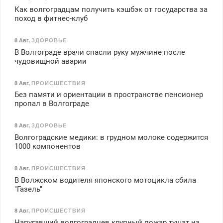
Как волгоградцам получить кэшбэк от государства за
поход в фитнес-клуб
8 Авг
,
ЗДОРОВЬЕ
В Волгограде врачи спасли руку мужчине после
чудовищной аварии
8 Авг
,
ПРОИСШЕСТВИЯ
Без памяти и ориентации в пространстве пенсионер
пропал в Волгограде
8 Авг
,
ЗДОРОВЬЕ
Волгоградские медики: в грудном молоке содержится
1000 компонентов
8 Авг
,
ПРОИСШЕСТВИЯ
В Волжском водителя японского мотоцикла сбила
"Газель"
8 Авг
,
ПРОИСШЕСТВИЯ
Напугавший волгоградцев крупный пожар тушат на