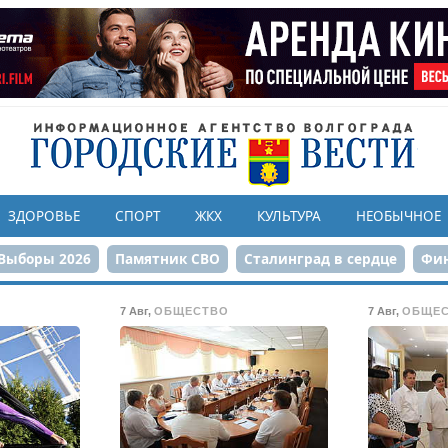
ЗДОРОВЬЕ
СПОРТ
ЖКХ
КУЛЬТУРА
НЕОБЫЧНОЕ
Выборы 2026
Памятник СВО
Сталинград в сердце
Фин
онструкция ЦПКиО
80-летие Победы
Парк Героев-летчи
7 Авг
,
ОБЩЕСТВО
7 Авг
,
ОБЩЕ