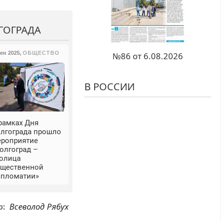
ГОГРАДА
Сен 2025
,
ОБЩЕСТВО
№86 от 6.08.2026
В РОССИИ
рамках Дня
олгограда прошло
ероприятие
олгоград –
толица
бщественной
ипломатии»
Всеволод Рябух
р: