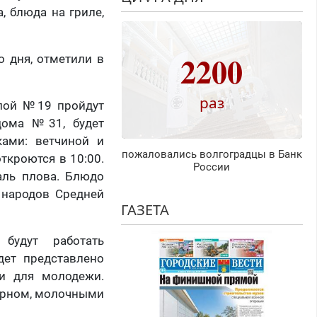
, блюда на гриле,
2200
о дня, отметили в
раз
олой №19 пройдут
дома №31, будет
ками: ветчиной и
пожаловались волгоградцы в Банк
ткроются в 10:00.
России
аль плова. Блюдо
ь народов Средней
ГАЗЕТА
будут работать
дет представлено
ти для молодежи.
орном, молочными