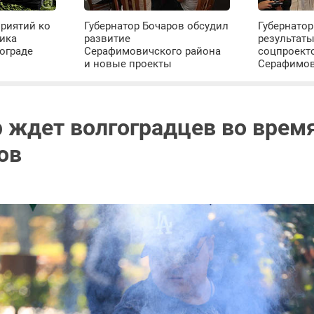
риятий ко
Губернатор Бочаров обсудил
Губернатор
ика
развитие
результат
ограде
Серафимовичского района
соцпроект
и новые проекты
Серафимо
р ждет волгоградцев во врем
ов