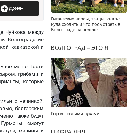
Гигантские нарды, танцы, книги:
куда сходить и что посмотреть в
Волгограде на неделе
це Чуйкова между
нь. Волгоградские
ВОЛГОГРАД – ЭТО Я
кой, кавказской и
ьное меню. Гости
сыром, грибами и
арианты, которые
ильи с начинкой.
овью, болгарским
Город - своими руками
меню также будут
Гурманы смогут
актуса, малины и
ЦИФРА ДНЯ