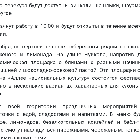
о перекуса будут доступны хинкали, шашлыки, шаурма
угое.
ачнут работу в 10:00 и будут открыты в течение всег
ии.
нтября, на верхней террасе набережной рядом со шк
женого и лимонада. На улице Чуйкова, напротив 
номическая площадка с блинами с разными начин
вишней и шоколадно-ореховой пастой. Эти площадки о
 на «Аллее национальных культур» состоится фестив
но в нескольких вариантах, характерных для кухон
.
а всей территории праздничных мероприятий 
точки с едой, сладостями и напитками. В меню бу
фе, лимонадов, безалкогольных коктейлей и бабл-
го смогут насладиться пирожными, мороженым, попк
гими лакомствами.