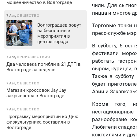
мошенничество в Волгограде
чили. Для сытног
пицца и многое др
7 Авг
,
ОБЩЕСТВО
Волгоградцев зовут
Торговые точки н
на бесплатные
пресс-службе мэр
мероприятия в
центре города
В субботу, 6 се
фестивали моро
7 Авг
,
ПРОИСШЕСТВИЯ
работать гастро
Два человека погибли в 21 ДТП в
сыром, курицей, 
Волгограде за неделю
Также в субботу
будет приготовле
7 Авг
,
ОБЩЕСТВО
Магазин кроссовок Jay Jay
Азии и Закавказья
закрывается в Волгограде
Кроме того, н
7 Авг
,
ОБЩЕСТВО
нестационарные 
Программу мероприятий ко Дню
разнообразие ко
физкультурника составили в
Любители сладко
Волгограде
коктейлями и дру