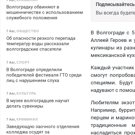
Подписывайтесь 
Волгоградку обвиняют в
мошенничестве с использованием
Вы всегда будете
служебного положения
7 Авг
,
ОБЩЕСТВО
В Волгограде с 
Об опасности резкого перепада
Аллеей Героев и 
температур воды рассказали
кулинары из разн
волгоградские спасатели
мексиканской кух
7 Авг
,
СПОРТ
Каждый участник
В Волгограде определили
смогут попробов
победителей фестиваля ГТО среди
лиц с нарушением слуха
специями. Будут
надувают с помощ
7 Авг
,
КУЛЬТУРА
В музее волгоградцев научат
Любителям экзот
делать сувениры
Например, бурри
перцем и марино
7 Авг
,
КРИМИНАЛ
традиционные 
Заведующую заочного отделения
колледжа осудят за
насладиться про