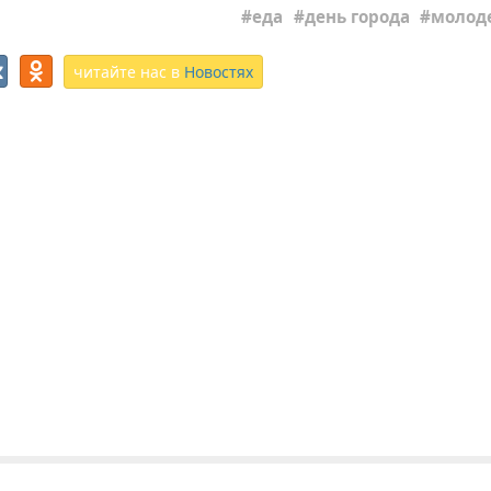
еда
день города
молод
читайте нас в
Новостях