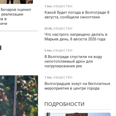
7 Авг
,
ОБЩЕСТВО
 Бочаров оценил
Какой будет погода в Волгограде 8
ы реализации
августа, сообщили синоптики
ов в
виче
02:05
,
ОБЩЕСТВО
Что настрого запрещено делать в
Марьев день, 8 августа 2026 года
я
5 Авг
,
ОБЩЕСТВО
В Волгограде спустили на воду
непотопляемый дрон для
патрулирования рек
7 Авг
,
ОБЩЕСТВО
Волгоградцев зовут на бесплатные
мероприятия в центре города
ПОДРОБНОСТИ