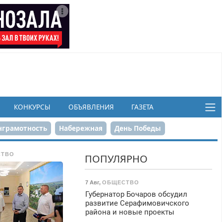
КОНКУРСЫ
ОБЪЯВЛЕНИЯ
ГАЗЕТА
грамотность
Набережная
День Победы
ков
СТВО
ПОПУЛЯРНО
7 Авг
,
ОБЩЕСТВО
Губернатор Бочаров обсудил
развитие Серафимовичского
района и новые проекты