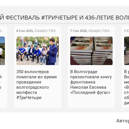
ФЕСТИВАЛЬ #ТРИЧЕТЫРЕ И 436-ЛЕТИЕ ВОЛ
О
8 Сен 2025
,
ОБЩЕСТВО
7 Сен 2025
,
ОБЩЕСТВО
7 
350 волонтеров
В Волгограде
В 
й
помогали во время
презентовали книгу
В
х
проведения
фронтовика
м
р
волгоградского
Николая Евсеева
«В
молфеста
«Последний фугас»
с
#ТриЧетыре
о
д
Авто