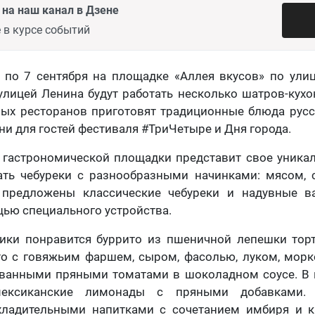
на наш канал в Дзене
 в курсе событий
5 по 7 сентября на площадке «Аллея вкусов» по ули
улицей Ленина будут работать несколько шатров-кухо
ых ресторанов приготовят традиционные блюда русс
ни для гостей фестиваля #ТриЧетыре и Дня города.
 гастрономической площадки представит свое уникал
ать чебуреки с разнообразными начинками: мясом, 
 предложены классические чебуреки и надувные в
ью специального устройства.
ики понравится буррито из пшеничной лепешки торт
то с говяжьим фаршем, сыром, фасолью, луком, морк
ванными пряными томатами в шоколадном соусе. В 
мексиканские лимонады с пряными добавками. 
хладительными напитками с сочетанием имбиря и к