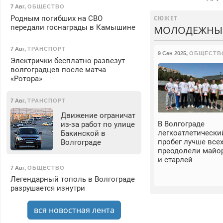
7 Авг
,
ОБЩЕСТВО
Родным погибших на СВО
СЮЖЕТ
передали госнаграды в Камышине
МОЛОДЕЖНЫЙ 
7 Авг
,
ТРАНСПОРТ
9 Сен 2025
,
ОБЩЕСТВ
Электрички бесплатно развезут
волгоградцев после матча
«Ротора»
7 Авг
,
ТРАНСПОРТ
Движение ограничат
В Волгограде
из-за работ по улице
легкоатлетически
Бакинской в
пробег лучше все
Волгограде
преодолели майо
и старлей
7 Авг
,
ОБЩЕСТВО
Легендарный тополь в Волгограде
разрушается изнутри
вся новостная лента