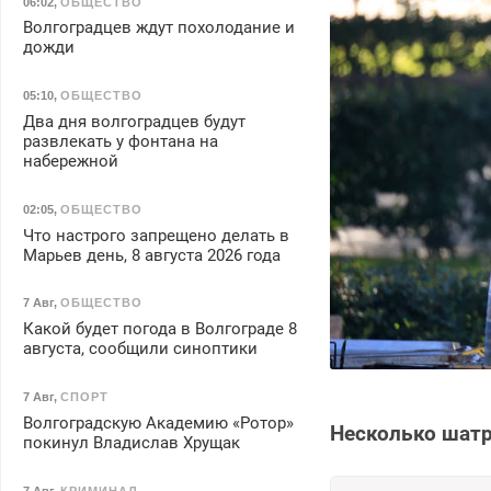
06:02
,
ОБЩЕСТВО
Волгоградцев ждут похолодание и
дожди
05:10
,
ОБЩЕСТВО
Два дня волгоградцев будут
развлекать у фонтана на
набережной
02:05
,
ОБЩЕСТВО
Что настрого запрещено делать в
Марьев день, 8 августа 2026 года
7 Авг
,
ОБЩЕСТВО
Какой будет погода в Волгограде 8
августа, сообщили синоптики
7 Авг
,
СПОРТ
Волгоградскую Академию «Ротор»
Несколько шатро
покинул Владислав Хрущак
7 Авг
,
КРИМИНАЛ