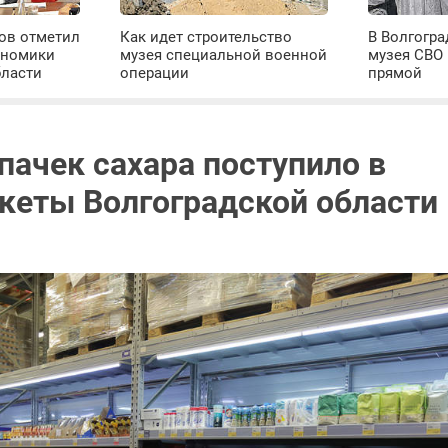
ров отметил
Как идет строительство
В Волгогра
ономики
музея специальной военной
музея СВО
бласти
операции
прямой
пачек сахара поступило в
кеты Волгоградской области