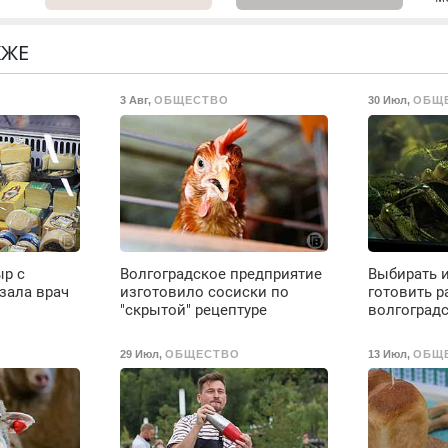
Ремонт
Выезд и диагностика
с
холодильников всех
бесплатно.
марок на дому, с
Предусмотрены
КЖЕ
гарантией. Все р-ны.
скидки.
о
Срочно. Без
3 Авг
,
ОБЩЕСТВО
30 Июл
,
ОБЩ
ты
выходных.
Пенсионерам –
о
скидки до 40%.
Мастер со стажем.
ое
ыр с
Волгоградское предприятие
Выбирать 
е
зала врач
изготовило сосиски по
готовить р
"скрытой" рецептуре
волгоград
29 Июл
,
ОБЩЕСТВО
13 Июл
,
ОБЩ
до