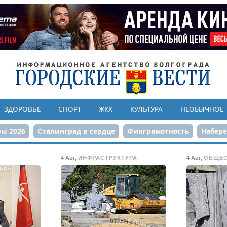
ЗДОРОВЬЕ
СПОРТ
ЖКХ
КУЛЬТУРА
НЕОБЫЧНОЕ
ы 2026
Сталинград в сердце
Финграмотность
Набер
а службе городу
80-летие Победы
Парк Героев-летчико
4 Авг
,
ИНФРАСТРУКТУРА
4 Авг
,
ОБЩЕ