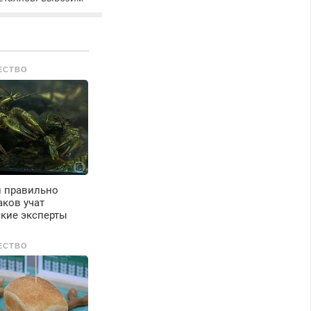
ами.
ЕСТВО
и правильно
аков учат
ские эксперты
ЕСТВО