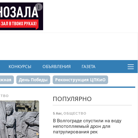
КОНКУРСЫ
ОБЪЯВЛЕНИЯ
ГАЗЕТА
ежная
День Победы
Реконструкция ЦПКиО
в
СТВО
ПОПУЛЯРНО
5 Авг
,
ОБЩЕСТВО
В Волгограде спустили на воду
непотопляемый дрон для
патрулирования рек