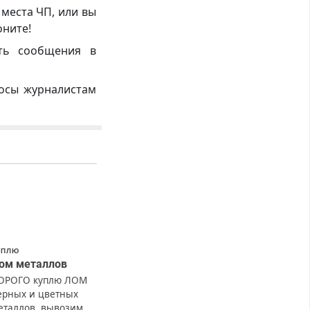
 места ЧП, или вы
оните!
ть сообщения в
росы журналистам
УПЛЮ
ом металлов
ОРОГО куплю ЛОМ
ерных и цветных
еталлов, вывозим