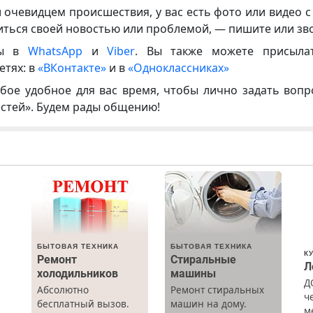
и очевидцем происшествия, у вас есть фото или видео с
иться своей новостью или проблемой, — пишите или зв
ны в
WhatsApp
и
Viber
. Вы также можете присыла
етях: в
«ВКонтакте»
и в
«Одноклассниках»
бое удобное для вас время, чтобы лично задать воп
естей». Будем рады общению!
БЫТОВАЯ ТЕХНИКА
БЫТОВАЯ ТЕХНИКА
К
Ремонт
Стиральные
Л
холодильников
машины
Д
Абсолютно
Ремонт стиральных
ч
бесплатный вызов.
машин на дому.
м