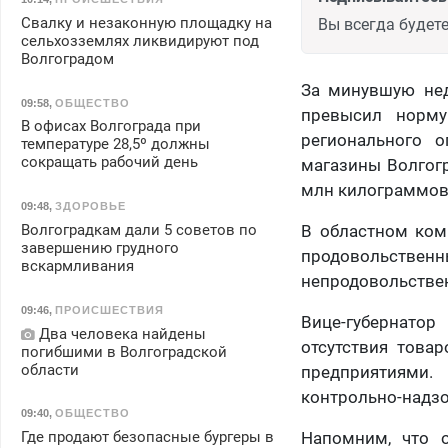
Свалку и незаконную площадку на
Вы всегда будете
сельхозземлях ликвидируют под
Волгоградом
За минувшую нед
09:58
,
ОБЩЕСТВО
превысил норму
В офисах Волгограда при
регионального о
температуре 28,5º должны
сокращать рабочий день
магазины Волгогр
млн килограммовы
09:48
,
ЗДОРОВЬЕ
Волгоградкам дали 5 советов по
В областном ком
завершению грудного
продовольствен
вскармливания
непродовольствен
09:46
,
ПРОИСШЕСТВИЯ
Вице-губернато
Два человека найдены
отсутствия това
погибшими в Волгоградской
области
предприятиями.
контрольно-надз
09:40
,
ОБЩЕСТВО
Где продают безопасные бургеры в
Напомним, что 