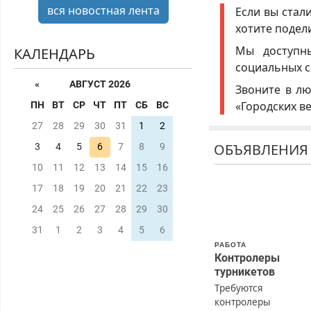
вся новостная лента
Если вы стал
хотите подел
Мы доступ
КАЛЕНДАРЬ
социальных с
«
АВГУСТ 2026
Звоните в лю
«Городских в
ПН
ВТ
СР
ЧТ
ПТ
СБ
ВС
27
28
29
30
31
1
2
ОБЪЯВЛЕНИЯ
3
4
5
6
7
8
9
10
11
12
13
14
15
16
17
18
19
20
21
22
23
24
25
26
27
28
29
30
31
1
2
3
4
5
6
РАБОТА
Контролеры
турникетов
Требуются
контролеры