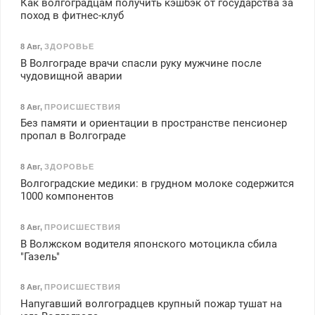
Как волгоградцам получить кэшбэк от государства за
поход в фитнес-клуб
8 Авг
,
ЗДОРОВЬЕ
В Волгограде врачи спасли руку мужчине после
чудовищной аварии
8 Авг
,
ПРОИСШЕСТВИЯ
Без памяти и ориентации в пространстве пенсионер
пропал в Волгограде
8 Авг
,
ЗДОРОВЬЕ
Волгоградские медики: в грудном молоке содержится
1000 компонентов
8 Авг
,
ПРОИСШЕСТВИЯ
В Волжском водителя японского мотоцикла сбила
"Газель"
8 Авг
,
ПРОИСШЕСТВИЯ
Напугавший волгоградцев крупный пожар тушат на