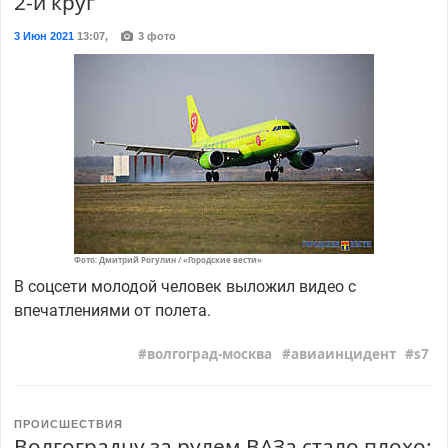
2-й круг
3 Июн 2021
13:07
,
3 фото
Фото: Дмитрий Рогулин / «Городские вести»
В соцсети молодой человек выложил видео с
впечатлениями от полета.
волгоград-москва
авиаинцидент
s7
ПРОИСШЕСТВИЯ
Волгоградцу за рулем ВАЗа стало плохо: