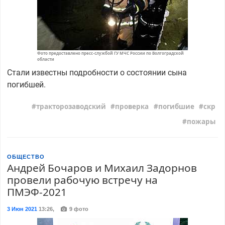
Фото предоставлено пресс-службой ГУ МЧС России по Волгоградской
области
Стали известны подробности о состоянии сына
погибшей.
тракторозаводский
проверка
погибшие
скр
пожары
ОБЩЕСТВО
Андрей Бочаров и Михаил Задорнов
провели рабочую встречу на
ПМЭФ-2021
3 Июн 2021
13:26
,
9 фото