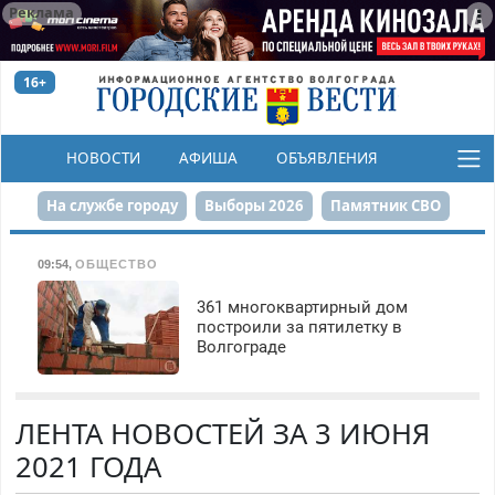
Реклама
16+
НОВОСТИ
АФИША
ОБЪЯВЛЕНИЯ
КОНКУРСЫ
На службе городу
Выборы 2026
Памятник СВО
Сталинград в сердце
Финграмотность
09:54
,
ОБЩЕСТВО
Набережная
День Победы
Реконструкция ЦПКиО
361 многоквартирный дом
построили за пятилетку в
Волгограде
80-летие Победы
Парк Героев-летчиков
ЛЕНТА НОВОСТЕЙ ЗА 3 ИЮНЯ
2021 ГОДА