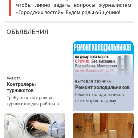
чтобы лично задать вопросы журналистам
«Городских вестей». Будем рады общению!
ОБЪЯВЛЕНИЯ
РАБОТА
БЫТОВАЯ ТЕХНИКА
Контролеры
Ремонт холодильников
турникетов
Ремонт холодильников
Требуются контролеры
всех марок на дому.
турникетов для работы в
Москве и Подмосковье
(мужчины, женщины).
Прием по ТК РФ. График
работы любой.
Бесплатное проживание.