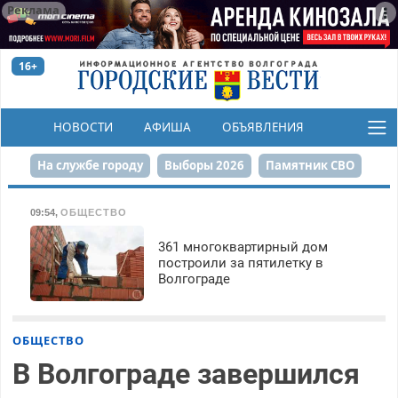
Реклама
16+
НОВОСТИ
АФИША
ОБЪЯВЛЕНИЯ
КОНКУРСЫ
На службе городу
Выборы 2026
Памятник СВО
Сталинград в сердце
Финграмотность
09:54
,
ОБЩЕСТВО
Набережная
День Победы
Реконструкция ЦПКиО
361 многоквартирный дом
построили за пятилетку в
Волгограде
80-летие Победы
Парк Героев-летчиков
ОБЩЕСТВО
В Волгограде завершился