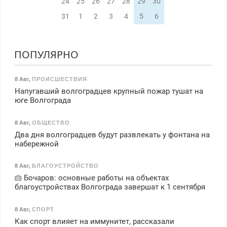
24
25
26
27
28
29
30
31
1
2
3
4
5
6
ПОПУЛЯРНО
8 Авг
,
ПРОИСШЕСТВИЯ
Напугавший волгоградцев крупный пожар тушат на
юге Волгограда
8 Авг
,
ОБЩЕСТВО
Два дня волгоградцев будут развлекать у фонтана на
набережной
8 Авг
,
БЛАГОУСТРОЙСТВО
Бочаров: основные работы на объектах
благоустройствах Волгограда завершат к 1 сентября
8 Авг
,
СПОРТ
Как спорт влияет на иммунитет, рассказали