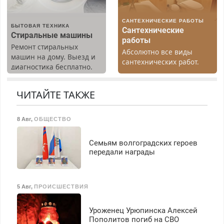
З/п – до 96000 рублей до
вычета налогов.
САНТЕХНИЧЕСКИЕ РАБОТЫ
Ежемесячно
БЫТОВАЯ ТЕХНИКА
Сантехнические
выплачивается денежная
Стиральные машины
работы
премия. Возможно
Ремонт стиральных
Абсолютно все виды
бесплатное обучение,
машин на дому. Выезд и
сантехнических работ.
получение документов,
диагностика бесплатно.
Быстро. Качественно.
работа инспектором по
Предусмотрены скидки.
Недорого.
транспортной
ЧИТАЙТЕ ТАКЖЕ
безопасности с з/п до
125000 руб.
8 Авг
,
ОБЩЕСТВО
Семьям волгоградских героев
передали награды
5 Авг
,
ПРОИСШЕСТВИЯ
Уроженец Урюпинска Алексей
Пополитов погиб на СВО