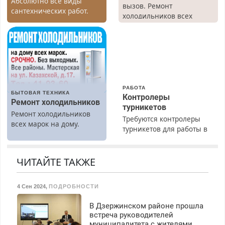
Абсолютно все виды
вызов. Ремонт
сантехнических работ.
холодильников всех
Быстро. Качественно.
марок на дому, с
Недорого.
гарантией. Все р-ны.
Срочно. Без выходных.
Пенсионерам – скидки до
40%. Мастер со стажем.
РАБОТА
БЫТОВАЯ ТЕХНИКА
Контролеры
Ремонт холодильников
турникетов
Ремонт холодильников
Требуются контролеры
всех марок на дому.
турникетов для работы в
Москве и Подмосковье
(мужчины, женщины).
Прием по ТК РФ. График
ЧИТАЙТЕ ТАКЖЕ
работы любой.
Бесплатное проживание.
4 Сен 2024
,
ПОДРОБНОСТИ
З/п – до 96000 рублей до
вычета налогов.
В Дзержинском районе прошла
Ежемесячно
встреча руководителей
выплачивается денежная
муниципалитета с жителями