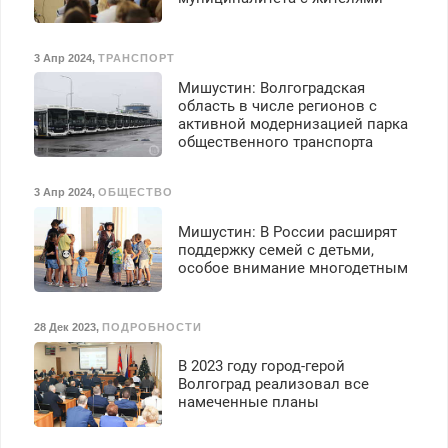
премия. Возможно
бесплатное обучение,
получение документов,
3 Апр 2024
,
ТРАНСПОРТ
работа инспектором по
Мишустин: Волгоградская
транспортной
область в числе регионов с
безопасности с з/п до
активной модернизацией парка
125000 руб.
общественного транспорта
3 Апр 2024
,
ОБЩЕСТВО
Мишустин: В России расширят
поддержку семей с детьми,
особое внимание многодетным
28 Дек 2023
,
ПОДРОБНОСТИ
В 2023 году город-герой
Волгоград реализовал все
намеченные планы