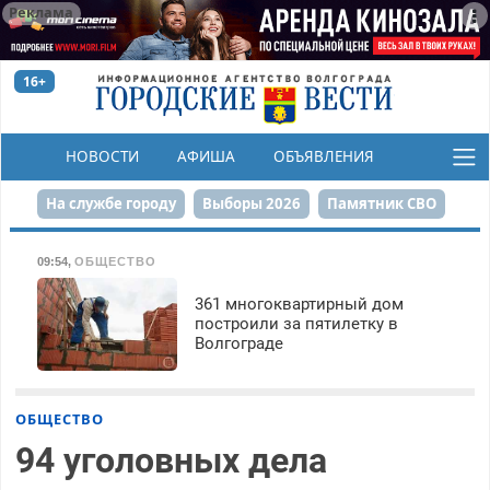
Реклама
16+
НОВОСТИ
АФИША
ОБЪЯВЛЕНИЯ
КОНКУРСЫ
На службе городу
Выборы 2026
Памятник СВО
Сталинград в сердце
Финграмотность
09:54
,
ОБЩЕСТВО
Набережная
День Победы
Реконструкция ЦПКиО
361 многоквартирный дом
построили за пятилетку в
Волгограде
80-летие Победы
Парк Героев-летчиков
ОБЩЕСТВО
94 уголовных дела