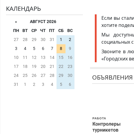
КАЛЕНДАРЬ
Если вы стал
«
АВГУСТ 2026
хотите подел
ПН
ВТ
СР
ЧТ
ПТ
СБ
ВС
Мы доступ
27
28
29
30
31
1
2
социальных с
3
4
5
6
7
8
9
Звоните в лю
10
11
12
13
14
15
16
«Городских в
17
18
19
20
21
22
23
24
25
26
27
28
29
30
ОБЪЯВЛЕНИЯ
31
1
2
3
4
5
6
РАБОТА
Контролеры
турникетов