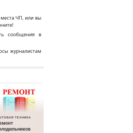
 места ЧП, или вы
оните!
ть сообщения в
росы журналистам
ЫТОВАЯ ТЕХНИКА
емонт
олодильников