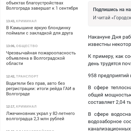
объектах благоустройствах
Волгограда завершат к 1 сентября
Подпишись на н
И читай «Городск
13:43
,
КРИМИНАЛ
В Камышине яркую блондинку
поймали с закладкой для друга
Накануне Дня раб
известны некотор
13:06
,
ОБЩЕСТВО
Чрезвычайная пожароопасность
К примеру, как с
объявлена в Волгоградской
день трудятся поч
области
958 предприятий 
12:42
,
ТРАНСПОРТ
Водители без прав, авто без
В сфере теплосн
регристрации: итоги рейда ГАИ в
Волгограде
общей мощностью 
составляет 2,04 т
12:17
,
КРИМИНАЛ
Лжечиновник украл у 82-летнего
В сфере водосна
волгоградца 2,3 млн рублей
водозаборное соо
канализационных -