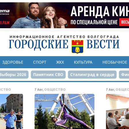
ЗДОРОВЬЕ
СПОРТ
ЖКХ
КУЛЬТУРА
НЕОБЫЧНОЕ
Выборы 2026
Памятник СВО
Сталинград в сердце
Фин
онструкция ЦПКиО
80-летие Победы
Парк Героев-летчи
ЙСТВО
7 Авг
,
ОБЩЕСТВО
7 Авг
,
ОБЩЕ