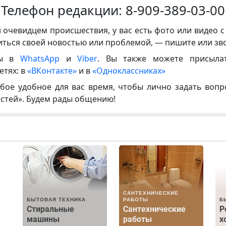
Телефон редакции:
8-909-389-03-00
и очевидцем происшествия, у вас есть фото или видео с
иться своей новостью или проблемой, — пишите или зв
ны в
WhatsApp
и
Viber
. Вы также можете присыла
етях: в
«ВКонтакте»
и в
«Одноклассниках»
бое удобное для вас время, чтобы лично задать воп
естей». Будем рады общению!
САНТЕХНИЧЕСКИЕ
БЫТОВАЯ ТЕХНИКА
РАБОТЫ
Б
Стиральные
Сантехнические
Р
машины
работы
х