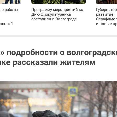
ые работы
Программу мероприятий ко
Губернатор
Дню физкультурника
развитие
х
составили в Волгограде
Серафимов
шат к 1
и новые п
» подробности о волгоградск
ке рассказали жителям