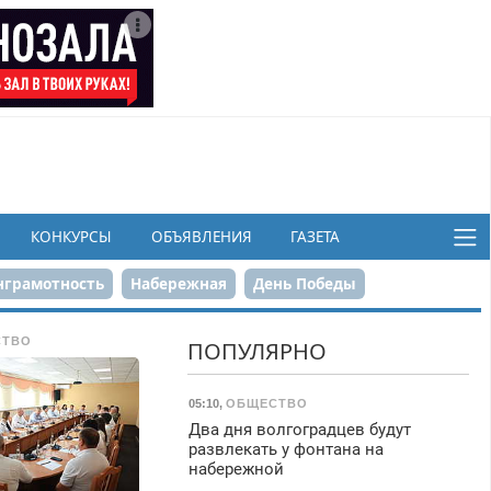
КОНКУРСЫ
ОБЪЯВЛЕНИЯ
ГАЗЕТА
грамотность
Набережная
День Победы
ков
СТВО
ПОПУЛЯРНО
05:10
,
ОБЩЕСТВО
Два дня волгоградцев будут
развлекать у фонтана на
набережной