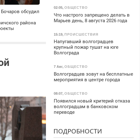
02:05
,
ОБЩЕСТВО
 Бочаров обсудил
Что настрого запрещено делать в
Марьев день, 8 августа 2026 года
ичского района
роекты
15:19
,
ПРОИСШЕСТВИЯ
Напугавший волгоградцев
крупный пожар тушат на юге
Волгограда
ой
7 Авг
,
ОБЩЕСТВО
Волгоградцев зовут на бесплатные
мероприятия в центре города
08:07
,
ОБЩЕСТВО
Появился новый критерий отказа
волгоградцам в банковском
переводе
ПОДРОБНОСТИ