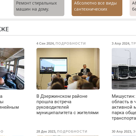
Ремонт стиральных
Абсолютно все виды
А
машин на дому.
сантехнических
б
Выезд и диагностика
работ. Быстро.
Р
бесплатно.
Качественно.
х
Предусмотрены
Недорого.
м
КЖЕ
скидки.
г
о
С
4 Сен 2024
,
ПОДРОБНОСТИ
3 Апр 2024
,
Т
ты
в
П
о
с
М
ое
ла
В Дзержинском районе
Мишустин:
е
ды
прошла встреча
область в 
линейным
руководителей
активной 
муниципалитета с жителями
парка общ
транспорта
до
ВО
28 Дек 2023
,
ПОДРОБНОСТИ
30 Апр 2023
,
Э