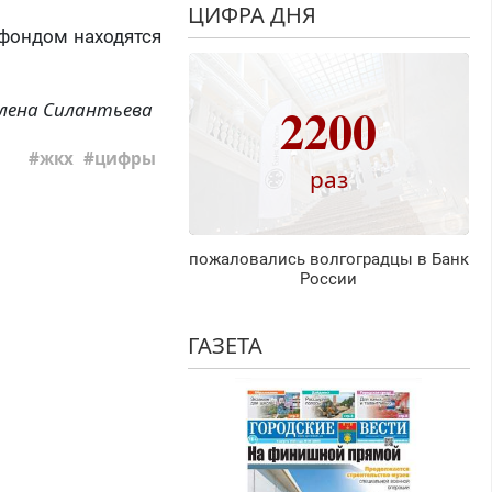
ЦИФРА ДНЯ
лфондом находятся
2200
лена Силантьева
жкх
цифры
раз
пожаловались волгоградцы в Банк
России
ГАЗЕТА