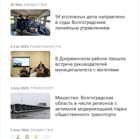
Пенсионерам – скидки до
125000 руб.
26 Фев
,
ОБЩЕСТВО
40%. Мастер со стажем.
94 уголовных дела направлено
в суды Волгоградским
линейным управлением
4 Сен 2024
,
ПОДРОБНОСТИ
В Дзержинском районе прошла
встреча руководителей
муниципалитета с жителями
3 Апр 2024
,
ТРАНСПОРТ
Мишустин: Волгоградская
область в числе регионов с
активной модернизацией парка
общественного транспорта
3 Апр 2024
,
ОБЩЕСТВО