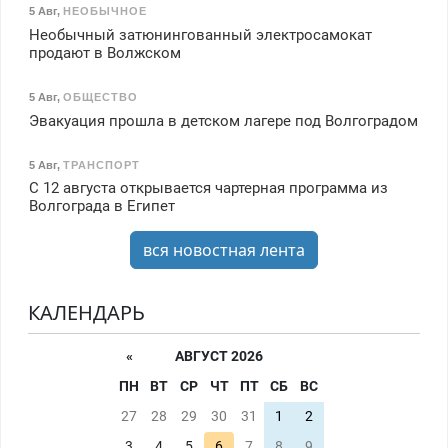
5 Авг
,
НЕОБЫЧНОЕ
Необычный затюнингованный электросамокат
продают в Волжском
5 Авг
,
ОБЩЕСТВО
Эвакуация прошла в детском лагере под Волгоградом
5 Авг
,
ТРАНСПОРТ
С 12 августа открывается чартерная программа из
Волгограда в Египет
вся новостная лента
КАЛЕНДАРЬ
«
АВГУСТ 2026
ПН
ВТ
СР
ЧТ
ПТ
СБ
ВС
27
28
29
30
31
1
2
3
4
5
6
7
8
9