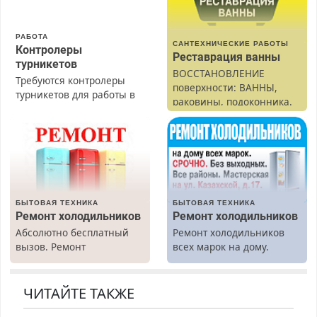
РАБОТА
САНТЕХНИЧЕСКИЕ РАБОТЫ
Контролеры
Реставрация ванны
турникетов
ВОССТАНОВЛЕНИЕ
Требуются контролеры
поверхности: ВАННЫ,
турникетов для работы в
раковины, подоконника.
Москве и Подмосковье
От скола до полной
(мужчины, женщины).
реставрации. 100%
Прием по ТК РФ. График
результат.
работы любой.
Бесплатное проживание.
З/п – до 96000 рублей до
вычета налогов.
БЫТОВАЯ ТЕХНИКА
БЫТОВАЯ ТЕХНИКА
Ежемесячно
Ремонт холодильников
Ремонт холодильников
выплачивается денежная
Абсолютно бесплатный
Ремонт холодильников
премия. Возможно
вызов. Ремонт
всех марок на дому.
бесплатное обучение,
холодильников всех
получение документов,
марок на дому, с
работа инспектором по
гарантией. Все р-ны.
ЧИТАЙТЕ ТАКЖЕ
транспортной
Срочно. Без выходных.
безопасности с з/п до