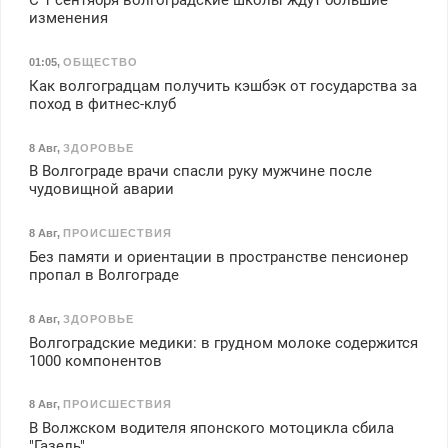
С 1 сентября волгоградские школы ждут большие
изменения
01:05
,
ОБЩЕСТВО
Как волгоградцам получить кэшбэк от государства за
поход в фитнес-клуб
8 Авг
,
ЗДОРОВЬЕ
В Волгограде врачи спасли руку мужчине после
чудовищной аварии
8 Авг
,
ПРОИСШЕСТВИЯ
Без памяти и ориентации в пространстве пенсионер
пропал в Волгограде
8 Авг
,
ЗДОРОВЬЕ
Волгоградские медики: в грудном молоке содержится
1000 компонентов
8 Авг
,
ПРОИСШЕСТВИЯ
В Волжском водителя японского мотоцикла сбила
"Газель"