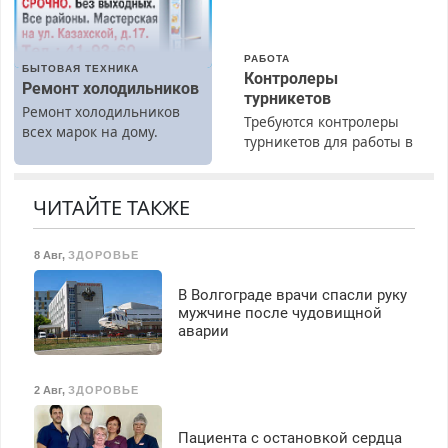
РАБОТА
БЫТОВАЯ ТЕХНИКА
Контролеры
Ремонт холодильников
турникетов
Ремонт холодильников
Требуются контролеры
всех марок на дому.
турникетов для работы в
Москве и Подмосковье
(мужчины, женщины).
Прием по ТК РФ. График
ЧИТАЙТЕ ТАКЖЕ
работы любой.
Бесплатное проживание.
8 Авг
,
ЗДОРОВЬЕ
З/п – до 96000 рублей до
вычета налогов.
В Волгограде врачи спасли руку
Ежемесячно
мужчине после чудовищной
выплачивается денежная
аварии
премия. Возможно
бесплатное обучение,
получение документов,
2 Авг
,
ЗДОРОВЬЕ
работа инспектором по
транспортной
Пациента с остановкой сердца
безопасности с з/п до