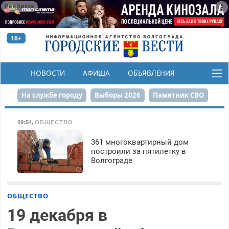
Реклама
16+
НОВОСТИ
АФИША
ОБЪЯВЛЕНИЯ
КОНКУРСЫ
На службе городу
Выборы 2026
Памятник СВО
Сталинград в сердце
Финграмотность
09:54
,
ОБЩЕСТВО
Набережная
День Победы
Реконструкция ЦПКиО
361 многоквартирный дом
построили за пятилетку в
Волгограде
80-летие Победы
Парк Героев-летчиков
ОБЩЕСТВО
19 декабря в