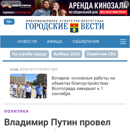
Реклама
16+
НОВОСТИ
АФИША
ОБЪЯВЛЕНИЯ
КОНКУРСЫ
На службе городу
Выборы 2026
Памятник СВО
Сталинград в сердце
Финграмотность
13:46
,
БЛАГОУСТРОЙСТВО
Бочаров: основные работы на
Набережная
День Победы
Реконструкция ЦПКиО
объектах благоустройствах
Волгограда завершат к 1
80-летие Победы
Парк Героев-летчиков
сентября
ПОЛИТИКА
Владимир Путин провел