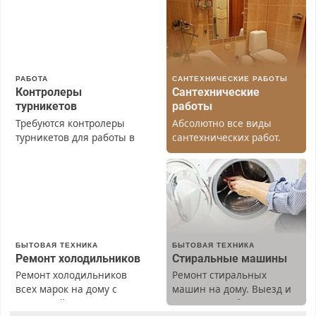
РАБОТА
САНТЕХНИЧЕСКИЕ РАБОТЫ
Контролеры
Сантехнические
турникетов
работы
Требуются контролеры
Абсолютно все виды
турникетов для работы в
сантехнических работ.
Москве и Подмосковье
Быстро. Качественно.
(мужчины, женщины).
Недорого.
Прием по ТК РФ. График
работы любой.
Бесплатное проживание.
З/п – до 96000 рублей до
вычета налогов.
БЫТОВАЯ ТЕХНИКА
БЫТОВАЯ ТЕХНИКА
Ежемесячно
Ремонт холодильников
Стиральные машины
выплачивается денежная
Ремонт холодильников
Ремонт стиральных
премия. Возможно
всех марок на дому с
машин на дому. Выезд и
бесплатное обучение,
гарантией. Замена
диагностика бесплатно.
получение документов,