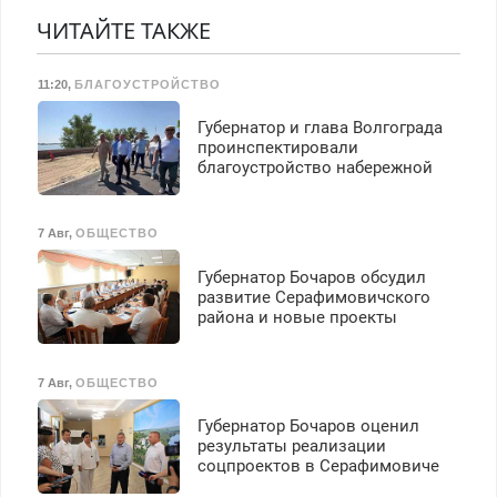
резины. Качественно.
Предусмотрены скидки.
работа инспектором по
Недорого. Без выходных.
ЧИТАЙТЕ ТАКЖЕ
транспортной
Все районы. Скидка.
безопасности с з/п до
Вызов бесплатный.
125000 руб.
11:20
,
БЛАГОУСТРОЙСТВО
Губернатор и глава Волгограда
проинспектировали
благоустройство набережной
7 Авг
,
ОБЩЕСТВО
Губернатор Бочаров обсудил
развитие Серафимовичского
района и новые проекты
7 Авг
,
ОБЩЕСТВО
Губернатор Бочаров оценил
результаты реализации
соцпроектов в Серафимовиче