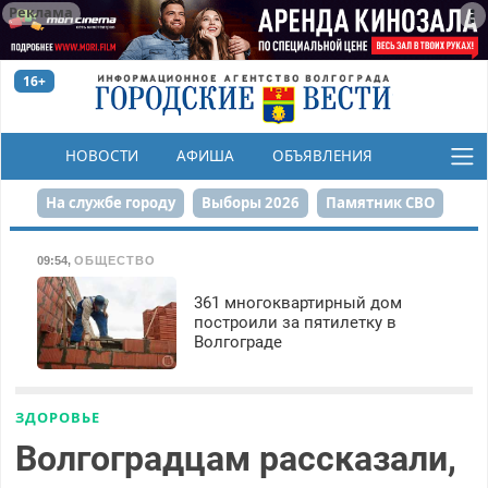
Реклама
16+
НОВОСТИ
АФИША
ОБЪЯВЛЕНИЯ
КОНКУРСЫ
На службе городу
Выборы 2026
Памятник СВО
Сталинград в сердце
Финграмотность
09:54
,
ОБЩЕСТВО
Набережная
День Победы
Реконструкция ЦПКиО
361 многоквартирный дом
построили за пятилетку в
Волгограде
80-летие Победы
Парк Героев-летчиков
ЗДОРОВЬЕ
Волгоградцам рассказали,