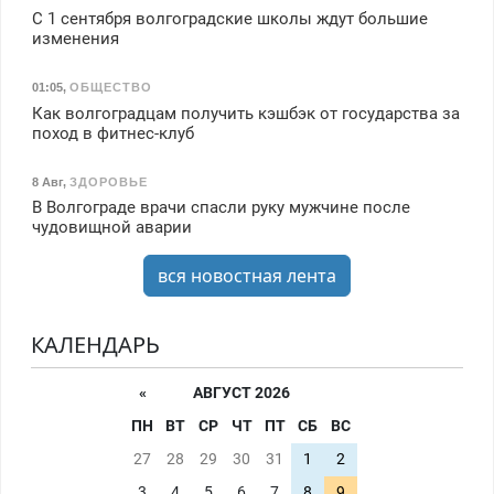
С 1 сентября волгоградские школы ждут большие
изменения
01:05
,
ОБЩЕСТВО
Как волгоградцам получить кэшбэк от государства за
поход в фитнес-клуб
8 Авг
,
ЗДОРОВЬЕ
В Волгограде врачи спасли руку мужчине после
чудовищной аварии
вся новостная лента
КАЛЕНДАРЬ
«
АВГУСТ 2026
ПН
ВТ
СР
ЧТ
ПТ
СБ
ВС
27
28
29
30
31
1
2
3
4
5
6
7
8
9