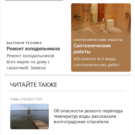
Предусмотрены скидки.
(мужчины, женщины).
Прием по ТК РФ. График
работы любой.
Бесплатное проживание.
З/п – до 96000 рублей до
вычета налогов.
САНТЕХНИЧЕСКИЕ РАБОТЫ
Ежемесячно
БЫТОВАЯ ТЕХНИКА
Сантехнические
выплачивается денежная
Ремонт холодильников
работы
премия. Возможно
Ремонт холодильников
Абсолютно все виды
бесплатное обучение,
всех марок на дому с
сантехнических работ.
получение документов,
гарантией. Замена
Быстро. Качественно.
работа инспектором по
резины. Качественно.
Недорого.
транспортной
Недорого. Без выходных.
ЧИТАЙТЕ ТАКЖЕ
безопасности с з/п до
Все районы. Скидка.
125000 руб.
Вызов бесплатный.
7 Авг
,
ОБЩЕСТВО
Об опасности резкого перепада
температур воды рассказали
волгоградские спасатели