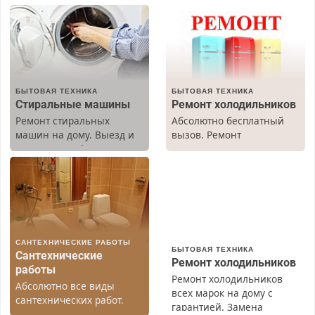
БЫТОВАЯ ТЕХНИКА
БЫТОВАЯ ТЕХНИКА
Стиральные машины
Ремонт холодильников
Ремонт стиральных
Абсолютно бесплатный
машин на дому. Выезд и
вызов. Ремонт
диагностика бесплатно.
холодильников всех
Предусмотрены скидки.
марок на дому, с
гарантией. Все р-ны.
Срочно. Без выходных.
Пенсионерам – скидки до
40%. Мастер со стажем.
САНТЕХНИЧЕСКИЕ РАБОТЫ
БЫТОВАЯ ТЕХНИКА
Сантехнические
Ремонт холодильников
работы
Ремонт холодильников
Абсолютно все виды
всех марок на дому с
сантехнических работ.
гарантией. Замена
Быстро. Качественно.