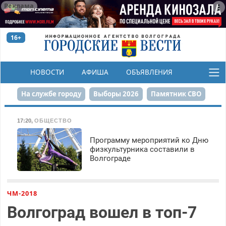
Реклама
16+
НОВОСТИ
АФИША
ОБЪЯВЛЕНИЯ
КОНКУРСЫ
На службе городу
Выборы 2026
Памятник СВО
Сталинград в сердце
Финграмотность
17:20
,
ОБЩЕСТВО
Набережная
День Победы
Реконструкция ЦПКиО
Программу мероприятий ко Дню
физкультурника составили в
Волгограде
80-летие Победы
Парк Героев-летчиков
ЧМ-2018
Волгоград вошел в топ-7