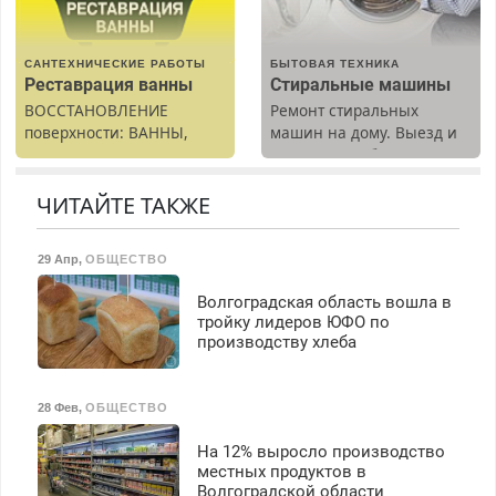
40%. Мастер со стажем.
САНТЕХНИЧЕСКИЕ РАБОТЫ
БЫТОВАЯ ТЕХНИКА
Реставрация ванны
Стиральные машины
ВОССТАНОВЛЕНИЕ
Ремонт стиральных
поверхности: ВАННЫ,
машин на дому. Выезд и
раковины, подоконника.
диагностика бесплатно.
От скола до полной
Предусмотрены скидки.
реставрации. 100%
ЧИТАЙТЕ ТАКЖЕ
результат.
29 Апр
,
ОБЩЕСТВО
Волгоградская область вошла в
тройку лидеров ЮФО по
производству хлеба
28 Фев
,
ОБЩЕСТВО
На 12% выросло производство
местных продуктов в
Волгоградской области