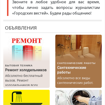
Звоните в любое удобное для вас время,
чтобы лично задать вопросы журналистам
«Городских вестей». Будем рады общению!
ОБЪЯВЛЕНИЯ
САНТЕХНИЧЕСКИЕ РАБОТЫ
БЫТОВАЯ ТЕХНИКА
Сантехнические
Ремонт холодильников
работы
Абсолютно бесплатный
Абсолютно все виды
вызов. Ремонт
сантехнических работ.
холодильников всех
Быстро. Качественно.
марок на дому, с
Недорого.
гарантией. Все р-ны.
Срочно. Без выходных.
Пенсионерам – скидки до