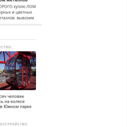
ОРОГО куплю ЛОМ
ерных и цветных
еталлов, вывозим
ами.
ЕСТВО
сяч человек
ь на колесе
 в Южном парке
а
ОУСТРОЙСТВО