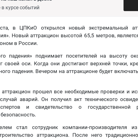
 в курсе событий
густа, в ЦПКиО открылся новый экстремальный ат
ия». Новый аттракцион высотой 65,5 метров, являе
оном в России.
го падения» поднимает посетителей на высоту о
г своей оси. Когда они достигают верхней точки, кр
ого падения. Вечером на аттракционе будет включатьс
 аттракцион прошел все необходимые проверки и ис
случай аварий. Он получил акт технического освид
спертов и свидетельство о государственной р
 безопасность.
елем стал сотрудник компании-производителя из
троительство аттракциона. После него традиционн