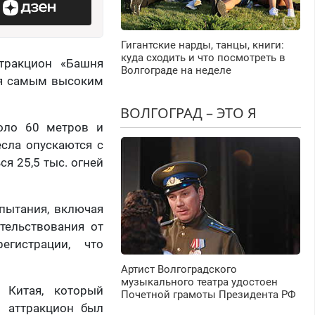
Гигантские нарды, танцы, книги:
куда сходить и что посмотреть в
тракцион «Башня
Волгограде на неделе
тся самым высоким
ВОЛГОГРАД – ЭТО Я
коло 60 метров и
есла опускаются с
я 25,5 тыс. огней
пытания, включая
етельствования от
егистрации, что
Артист Волгоградского
музыкального театра удостоен
 Китая, который
Почетной грамоты Президента РФ
о аттракцион был