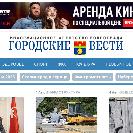
ЗДОРОВЬЕ
СПОРТ
ЖКХ
КУЛЬТУРА
НЕОБЫЧНОЕ
ы 2026
Сталинград в сердце
Финграмотность
Набер
а службе городу
80-летие Победы
Парк Героев-летчико
4 Авг
,
ИНФРАСТРУКТУРА
4 Авг
,
ОБЩЕ