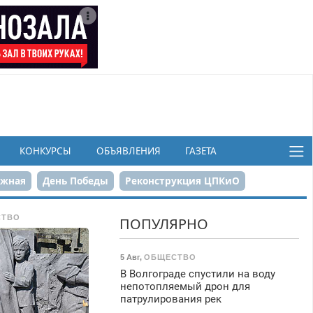
КОНКУРСЫ
ОБЪЯВЛЕНИЯ
ГАЗЕТА
ежная
День Победы
Реконструкция ЦПКиО
в
СТВО
ПОПУЛЯРНО
5 Авг
,
ОБЩЕСТВО
В Волгограде спустили на воду
непотопляемый дрон для
патрулирования рек