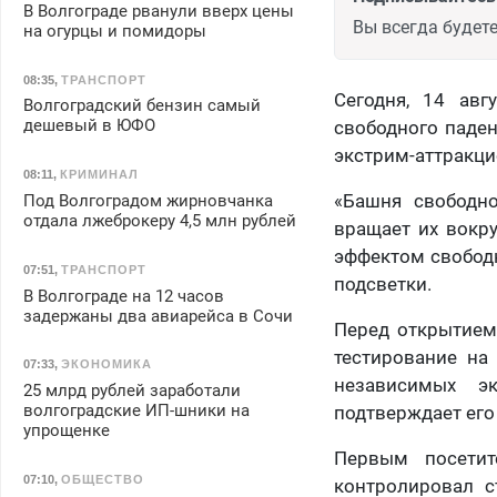
В Волгограде рванули вверх цены
Вы всегда будете
на огурцы и помидоры
08:35
,
ТРАНСПОРТ
Сегодня, 14 ав
Волгоградский бензин самый
дешевый в ЮФО
свободного паден
экстрим-аттракци
08:11
,
КРИМИНАЛ
«Башня свободно
Под Волгоградом жирновчанка
отдала лжеброкеру 4,5 млн рублей
вращает их вокру
эффектом свободн
07:51
,
ТРАНСПОРТ
подсветки.
В Волгограде на 12 часов
задержаны два авиарейса в Сочи
Перед открытием
тестирование на 
07:33
,
ЭКОНОМИКА
независимых эк
25 млрд рублей заработали
волгоградские ИП-шники на
подтверждает его
упрощенке
Первым посетит
07:10
,
ОБЩЕСТВО
контролировал с