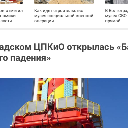
ров отметил
Как идет строительство
В Волгогра
ономики
музея специальной военной
музея СВО
бласти
операции
прямой
радском ЦПКиО открылась «
го падения»