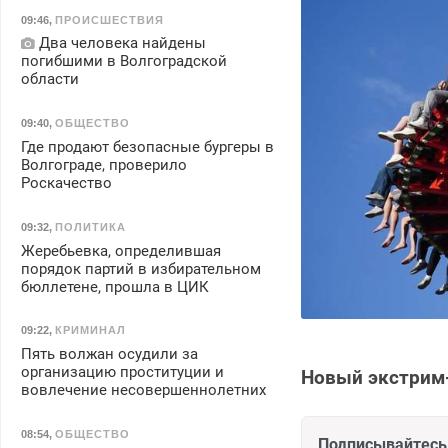
09:46
,
ПРОИСШЕСТВИЯ
Два человека найдены
погибшими в Волгоградской
области
09:40
,
ОБЩЕСТВО
Где продают безопасные бургеры в
Волгограде, проверило
Роскачество
09:32
,
ПОЛИТИКА
Жеребьевка, определившая
порядок партий в избирательном
бюллетене, прошла в ЦИК
09:22
,
КРИМИНАЛ
Пять волжан осудили за
организацию проституции и
Новый экстрим
вовлечение несовершеннолетних
08:54
,
ОБЩЕСТВО
Подписывайтесь 