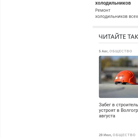
холодильников
Ремонт
холодильников все
марок на дому с
гарантией. Замена
резины. Качественн
ЧИТАЙТЕ ТА
Недорого. Без
выходных. Все
5 Авг
,
ОБЩЕСТВО
районы. Скидка.
Вызов бесплатный.
Забег в строител
устроят в Волгогр
августа
28 Июл
,
ОБЩЕСТВО