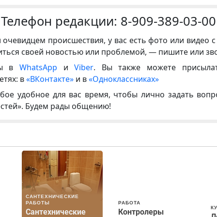
Телефон редакции:
8-909-389-03-00
и очевидцем происшествия, у вас есть фото или видео с
иться своей новостью или проблемой, — пишите или зв
ны в
WhatsApp
и
Viber
. Вы также можете присыла
етях: в
«ВКонтакте»
и в
«Одноклассниках»
бое удобное для вас время, чтобы лично задать воп
естей». Будем рады общению!
САНТЕХНИЧЕСКИЕ
РАБОТЫ
РАБОТА
К
Сантехнические
Контролеры
Л