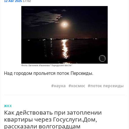
12 Авг 2025
17:02
Фото: Евгения Иванова/"Городские вести"
Над городом прольется поток Персеиды.
наука
космос
поток персеиды
ЖКХ
Как действовать при затоплении
квартиры через Госуслуги.Дом,
рассказали волгоградцам