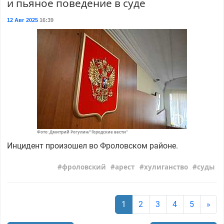
и пьяное поведение в суде
12 Авг 2025
16:39
Фото: Дмитрий Рогулин/"Городские вести"
Инцидент произошел во Фроловском районе.
фроловский
арест
хулиганство
суды
1
2
3
4
5
»