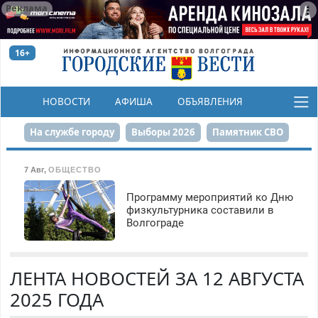
Реклама
16+
НОВОСТИ
АФИША
ОБЪЯВЛЕНИЯ
КОНКУРСЫ
На службе городу
Выборы 2026
Памятник СВО
Сталинград в сердце
Финграмотность
7 Авг
,
ОБЩЕСТВО
Набережная
День Победы
Реконструкция ЦПКиО
Программу мероприятий ко Дню
физкультурника составили в
Волгограде
80-летие Победы
Парк Героев-летчиков
ЛЕНТА НОВОСТЕЙ ЗА 12 АВГУСТА
2025 ГОДА