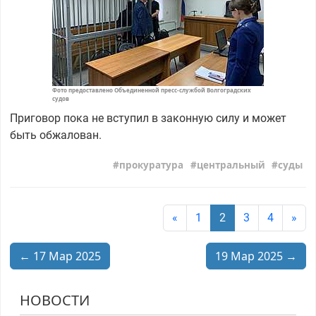
Фото предоставлено Объединенной пресс-службой Волгоградских
судов
Приговор пока не вступил в законную силу и может
быть обжалован.
прокуратура
центральный
суды
«
1
2
3
4
»
← 17 Мар 2025
19 Мар 2025 →
НОВОСТИ