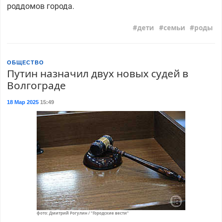
роддомов города.
дети
семьи
роды
ОБЩЕСТВО
Путин назначил двух новых судей в
Волгограде
18 Мар 2025
15:49
фото: Дмитрий Рогулин / "Городские вести"