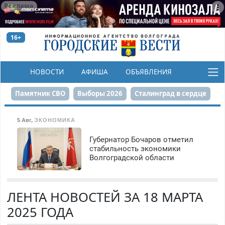
Реклама
16+
НОВОСТИ
АФИША
ОБЪЯВЛЕНИЯ
КОНКУРСЫ
Памятник СВО
Выборы 2026
Сталинград в сердце
Финграмотность
Набережная
День Победы
5 Авг
,
ЭКОНОМИКА
Реконструкция ЦПКиО
На службе городу
Губернатор Бочаров отметил
стабильность экономики
Волгоградской области
80-летие Победы
Парк Героев-летчиков
ЛЕНТА НОВОСТЕЙ ЗА 18 МАРТА
2025 ГОДА