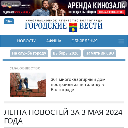
Реклама
16+
НОВОСТИ
АФИША
ОБЪЯВЛЕНИЯ
КОНКУРСЫ
На службе городу
Выборы 2026
Памятник СВО
Сталинград в сердце
Финграмотность
09:54
,
ОБЩЕСТВО
Набережная
День Победы
Реконструкция ЦПКиО
361 многоквартирный дом
построили за пятилетку в
Волгограде
80-летие Победы
Парк Героев-летчиков
ЛЕНТА НОВОСТЕЙ ЗА 3 МАЯ 2024
ГОДА