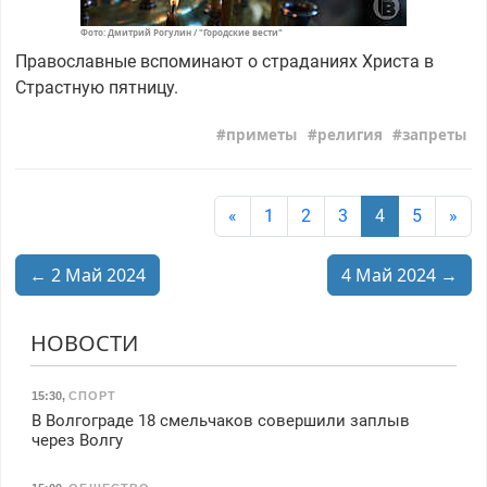
Фото: Дмитрий Рогулин / "Городские вести"
Православные вспоминают о страданиях Христа в
Страстную пятницу.
приметы
религия
запреты
«
1
2
3
4
5
»
← 2 Май 2024
4 Май 2024 →
НОВОСТИ
15:30
,
СПОРТ
В Волгограде 18 смельчаков совершили заплыв
через Волгу