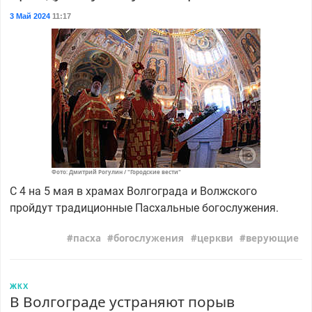
3 Май 2024
11:17
Фото: Дмитрий Рогулин / "Городские вести"
С 4 на 5 мая в храмах Волгограда и Волжского
пройдут традиционные Пасхальные богослужения.
пасха
богослужения
церкви
верующие
ЖКХ
В Волгограде устраняют порыв