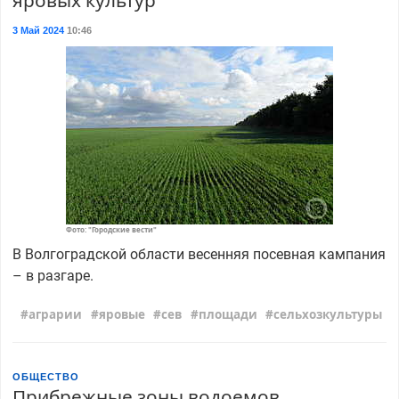
яровых культур
3 Май 2024
10:46
Фото: "Городские вести"
В Волгоградской области весенняя посевная кампания
– в разгаре.
аграрии
яровые
сев
площади
сельхозкультуры
ОБЩЕСТВО
Прибрежные зоны водоемов