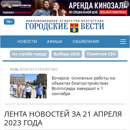
Реклама
16+
НОВОСТИ
АФИША
ОБЪЯВЛЕНИЯ
КОНКУРСЫ
На службе городу
Выборы 2026
Памятник СВО
Сталинград в сердце
Финграмотность
13:46
,
БЛАГОУСТРОЙСТВО
Бочаров: основные работы на
Набережная
День Победы
Реконструкция ЦПКиО
объектах благоустройствах
Волгограда завершат к 1
80-летие Победы
Парк Героев-летчиков
сентября
ЛЕНТА НОВОСТЕЙ ЗА 21 АПРЕЛЯ
2023 ГОДА