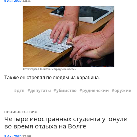
9 Авг 2020
13:11
Фото: Сергей Желтов / «Городские вести»
Также он стрелял по людям из карабина.
дтп
депутаты
убийство
руднянский
оружие
ПРОИСШЕСТВИЯ
Четыре иностранных студента утонули
во время отдыха на Волге
9 Авг 2020
12:56