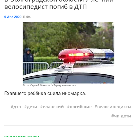
велосипедист погиб в ДТП
9 Авг 2020
11:04
Фото: Сергей Желтов / «Городские вести»
Ехавшего ребёнка сбила иномарка.
дтп
дети
еланский
погибшие
велосипедисты
чп дети