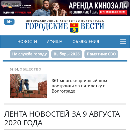
Реклама
16+
НОВОСТИ
АФИША
ОБЪЯВЛЕНИЯ
КОНКУРСЫ
На службе городу
Выборы 2026
Памятник СВО
Сталинград в сердце
Финграмотность
09:54
,
ОБЩЕСТВО
Набережная
День Победы
Реконструкция ЦПКиО
361 многоквартирный дом
построили за пятилетку в
Волгограде
80-летие Победы
Парк Героев-летчиков
ЛЕНТА НОВОСТЕЙ ЗА 9 АВГУСТА
2020 ГОДА