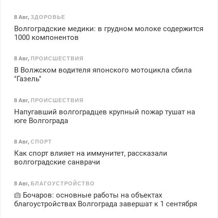
8 Авг
,
ЗДОРОВЬЕ
Волгоградские медики: в грудном молоке содержится
1000 компонентов
8 Авг
,
ПРОИСШЕСТВИЯ
В Волжском водителя японского мотоцикла сбила
"Газель"
8 Авг
,
ПРОИСШЕСТВИЯ
Напугавший волгоградцев крупный пожар тушат на
юге Волгограда
8 Авг
,
СПОРТ
Как спорт влияет на иммунитет, рассказали
волгоградские санврачи
8 Авг
,
БЛАГОУСТРОЙСТВО
Бочаров: основные работы на объектах
благоустройствах Волгограда завершат к 1 сентября