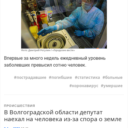
Фото: Дмитрий Рогулин / «Городские вести»
Впервые за много недель ежедневный уровень
заболевших превысил сотню человек.
пострадавшие
погибшие
статистика
больные
коронавирус
умершие
ПРОИСШЕСТВИЯ
В Волгоградской области депутат
наехал на человека из-за спора о земле