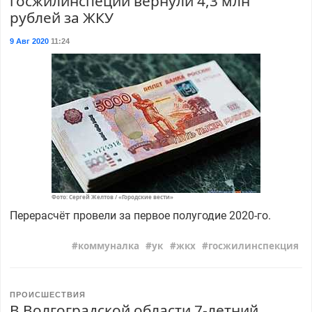
госжилинспеции вернули 4,3 млн
рублей за ЖКУ
9 Авг 2020
11:24
Фото: Сергей Желтов / «Городские вести»
Перерасчёт провели за первое полугодие 2020-го.
коммуналка
ук
жкх
госжилинспекция
ПРОИСШЕСТВИЯ
В Волгоградской области 7-летний