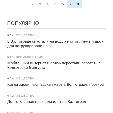
2
3
4
5
6
7
8
ПОПУЛЯРНО
5 Авг
,
ОБЩЕСТВО
В Волгограде спустили на воду непотопляемый дрон
для патрулирования рек
6 Авг
,
ПРОИСШЕСТВИЯ
Мобильный интернет и связь перестали работать в
Волгограде 6 августа
6 Авг
,
ОБЩЕСТВО
Когда закончится адская жара в Волгограде: прогноз
6 Авг
,
ОБЩЕСТВО
Долгожданная прохлада идет на Волгоград
6 Авг
,
ОБЩЕСТВО