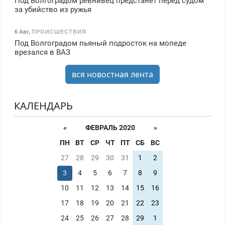
Под Волгоградом ревнивец предстанет перед судом
за убийство из ружья
6 Авг
,
ПРОИСШЕСТВИЯ
Под Волгоградом пьяный подросток на мопеде
врезался в ВАЗ
вся новостная лента
КАЛЕНДАРЬ
«
ФЕВРАЛЬ 2020
»
ПН
ВТ
СР
ЧТ
ПТ
СБ
ВС
27
28
29
30
31
1
2
3
4
5
6
7
8
9
10
11
12
13
14
15
16
17
18
19
20
21
22
23
24
25
26
27
28
29
1