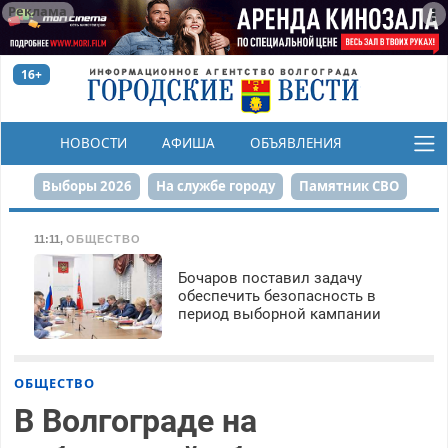
Реклама
16+
НОВОСТИ
АФИША
ОБЪЯВЛЕНИЯ
КОНКУРСЫ
Выборы 2026
На службе городу
Памятник СВО
Сталинград в сердце
Финграмотность
11:11
,
ОБЩЕСТВО
Набережная
День Победы
Реконструкция ЦПКиО
Бочаров поставил задачу
обеспечить безопасность в
период выборной кампании
80-летие Победы
Парк Героев-летчиков
ОБЩЕСТВО
В Волгограде на