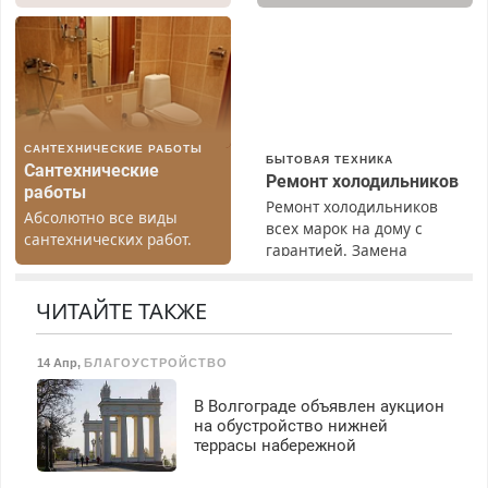
холодильников всех
диагностика бесплатно.
марок на дому, с
Предусмотрены скидки.
гарантией. Все р-ны.
Срочно. Без выходных.
Пенсионерам – скидки до
40%. Мастер со стажем.
САНТЕХНИЧЕСКИЕ РАБОТЫ
БЫТОВАЯ ТЕХНИКА
Сантехнические
Ремонт холодильников
работы
Ремонт холодильников
Абсолютно все виды
всех марок на дому с
сантехнических работ.
гарантией. Замена
Быстро. Качественно.
резины. Качественно.
Недорого.
Недорого. Без выходных.
ЧИТАЙТЕ ТАКЖЕ
Все районы. Скидка.
Вызов бесплатный.
14 Апр
,
БЛАГОУСТРОЙСТВО
В Волгограде объявлен аукцион
на обустройство нижней
террасы набережной