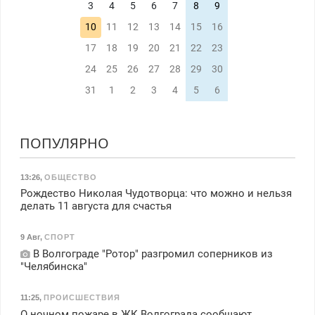
3
4
5
6
7
8
9
10
11
12
13
14
15
16
17
18
19
20
21
22
23
24
25
26
27
28
29
30
31
1
2
3
4
5
6
ПОПУЛЯРНО
13:26
,
ОБЩЕСТВО
Рождество Николая Чудотворца: что можно и нельзя
делать 11 августа для счастья
9 Авг
,
СПОРТ
В Волгограде "Ротор" разгромил соперников из
"Челябинска"
11:25
,
ПРОИСШЕСТВИЯ
О ночном пожаре в ЖК Волгограда сообщают