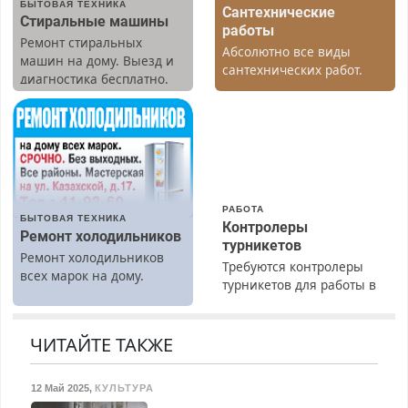
БЫТОВАЯ ТЕХНИКА
Сантехнические
Стиральные машины
работы
Ремонт стиральных
Абсолютно все виды
машин на дому. Выезд и
сантехнических работ.
диагностика бесплатно.
Быстро. Качественно.
Предусмотрены скидки.
Недорого.
РАБОТА
БЫТОВАЯ ТЕХНИКА
Контролеры
Ремонт холодильников
турникетов
Ремонт холодильников
Требуются контролеры
всех марок на дому.
турникетов для работы в
Москве и Подмосковье
(мужчины, женщины).
Прием по ТК РФ. График
ЧИТАЙТЕ ТАКЖЕ
работы любой.
Бесплатное проживание.
12 Май 2025
,
КУЛЬТУРА
З/п – до 96000 рублей до