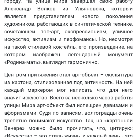
городу. На улице Мира завершал свою работу
Александр Волков из Ульяновска, который
является представителем нового поколения
художников, работающих в синтетической технике,
сочетающей поп-арт, экспрессионизм, уличное
искусство, активизм и перфомансы. Но, несмотря
на такой стилевой коктейль, его произведение, на
котором изображен легендарный монумент
«Родина-мать», выглядит гармонично.
Центром притяжения стал арт-объект – скульптура
из картона, стилизованная под античность. На ней
каждый маркером мог написать, что для него
значит искусство. Всего за несколько часов работы
улицы Мира арт-объект был испещрен девизами и
афоризмами. Судя по записям, волгоградцы очень
трепетно понимают искусство. Так, на «картонной
Венере» можно было прочитать, что, цитирую:
«Искусство – это стиль жизнь, и каждый день - это