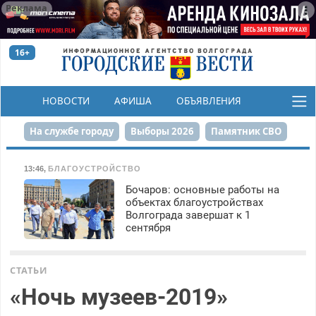
Реклама
16+
НОВОСТИ
АФИША
ОБЪЯВЛЕНИЯ
КОНКУРСЫ
На службе городу
Выборы 2026
Памятник СВО
Сталинград в сердце
Финграмотность
13:46
,
БЛАГОУСТРОЙСТВО
Бочаров: основные работы на
Набережная
День Победы
Реконструкция ЦПКиО
объектах благоустройствах
Волгограда завершат к 1
80-летие Победы
Парк Героев-летчиков
сентября
СТАТЬИ
«Ночь музеев-2019»