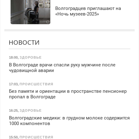
вычета налогов.
Ежемесячно
Волгоградцев приглашают на
выплачивается денежная
«Ночь музеев-2025»
премия. Возможно
бесплатное обучение,
получение документов,
работа инспектором по
НОВОСТИ
транспортной
безопасности с з/п до
125000 руб.
18:00
,
ЗДОРОВЬЕ
В Волгограде врачи спасли руку мужчине после
чудовищной аварии
17:03
,
ПРОИСШЕСТВИЯ
Без памяти и ориентации в пространстве пенсионер
пропал в Волгограде
16:25
,
ЗДОРОВЬЕ
Волгоградские медики: в грудном молоке содержится
1000 компонентов
15:50
,
ПРОИСШЕСТВИЯ