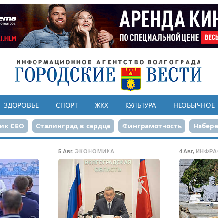
ЗДОРОВЬЕ
СПОРТ
ЖКХ
КУЛЬТУРА
НЕОБЫЧНОЕ
ик СВО
Сталинград в сердце
Финграмотность
Набер
а службе городу
80-летие Победы
Парк Героев-летчико
5 Авг
,
ЭКОНОМИКА
4 Авг
,
ИНФРА