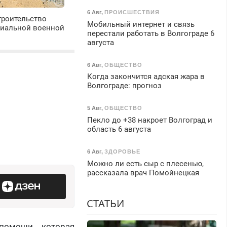
6 Авг
,
ПРОИСШЕСТВИЯ
троительство
Мобильный интернет и связь
циальной военной
перестали работать в Волгограде 6
августа
6 Авг
,
ОБЩЕСТВО
Когда закончится адская жара в
Волгограде: прогноз
5 Авг
,
ОБЩЕСТВО
Пекло до +38 накроет Волгоград и
область 6 августа
.
6 Авг
,
ЗДОРОВЬЕ
Можно ли есть сыр с плесенью,
рассказала врач Помойнецкая
СТАТЬИ
помощи, которая