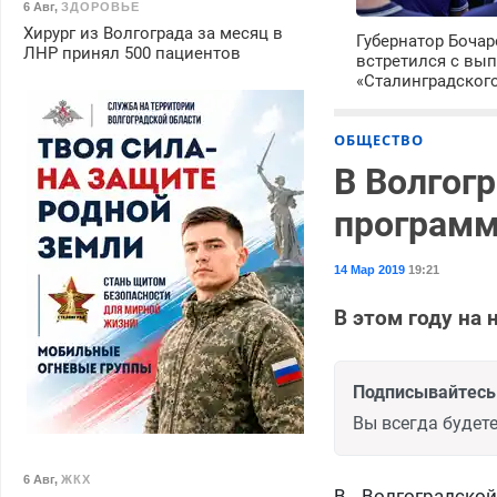
6 Авг
,
ЗДОРОВЬЕ
Хирург из Волгограда за месяц в
Губернатор Боча
ЛНР принял 500 пациентов
встретился с вы
«Сталинградског
ОБЩЕСТВО
В Волгог
программ
14 Мар 2019
19:21
В этом году на
Подписывайтесь 
Вы всегда будете
6 Авг
,
ЖКХ
В Волгоградско