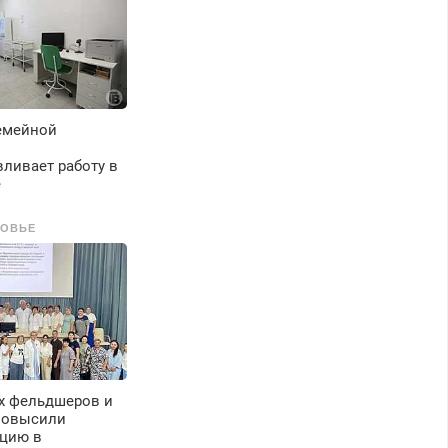
емейной
ливает работу в
е
РОВЬЕ
их фельдшеров и
повысили
цию в