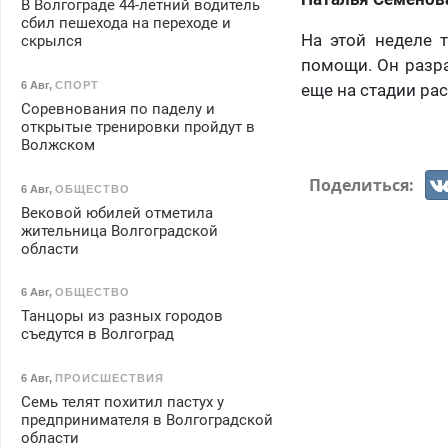
В Волгограде 44-летний водитель
сбил пешехода на переходе и
На этой неделе 
скрылся
помощи. Он разра
6 Авг
,
СПОРТ
еще на стадии ра
Соревнования по паделу и
открытые тренировки пройдут в
Волжском
Поделиться:
6 Авг
,
ОБЩЕСТВО
Вековой юбилей отметила
жительница Волгоградской
области
6 Авг
,
ОБЩЕСТВО
Танцоры из разных городов
съедутся в Волгоград
6 Авг
,
ПРОИСШЕСТВИЯ
Семь телят похитил пастух у
предпринимателя в Волгоградской
области