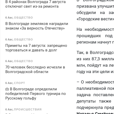
В 4 районах Волгограда 7 августа
призвана улучшит
отключат свет из-за ремонта
обсудили на за
6 Авг
,
ОБЩЕСТВО
«Городские вести
В Волгограде земляков наградили
знаком «За верность Отечеству»
На необходимост
прошедших под
6 Авг
,
ОБЩЕСТВО
регионам начнут 
Приметы на 7 августа: запрещено
торговаться и давать в долг
Так, в Волгоград
из них 87,3 милл
6 Авг
,
ОБЩЕСТВО
млн, пойдут на л
70 человек бесследно исчезли в
году на эти цели
Волгоградской области
– О необходимос
6 Авг
,
СПОРТ
паллиативной по
В Волгограде определили
победителей Первого турнира по
задача поставле
Русскому гольфу
депутаты также
подчеркнула пред
6 Авг
,
ПРОИСШЕСТВИЯ
Наталья Семёнов