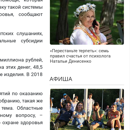
вку такой системы
ровья, сообщают
тских слушаниях,
альные субсидии
«Перестаньте терпеть»: семь
правил счастья от психолога
 миллиона рублей,
Натальи Денисенко
 этих денег, 48,5
е изделия. В 2018
АФИША
ятий по оказанию
бранию, такая же
 тема. Областные
ному вопросу, –
о охране здоровья