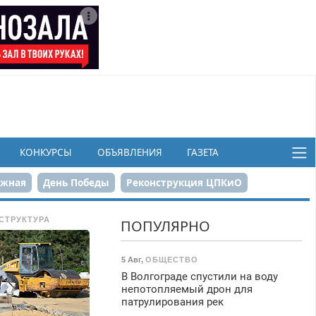
КОНКУРСЫ
ОБЪЯВЛЕНИЯ
ГАЗЕТА
ежная
День Победы
Реконструкция ЦПКиО
в
СТРУКТУРА
ПОПУЛЯРНО
5 Авг
,
ОБЩЕСТВО
В Волгограде спустили на воду
непотопляемый дрон для
патрулирования рек