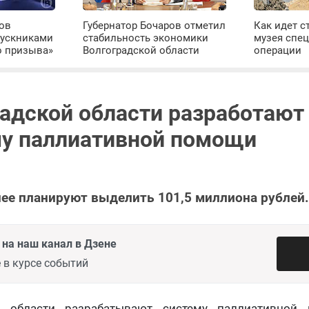
ров
Губернатор Бочаров отметил
Как идет с
пускниками
стабильность экономики
музея спе
о призыва»
Волгоградской области
операции
радской области разработают
у паллиативной помощи
 нее планируют выделить 101,5 миллиона рублей
на наш канал в Дзене
 в курсе событий
й области разрабатывают систему паллиативной 