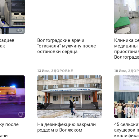
радцев
Волгоградские врачи
Клиника с
рак
"откачали" мужчину после
медицины
остановки сердца
приостанав
Волгоград
13 Июл
,
ЗДОРОВЬЕ
10 Июл
,
ЗДО
ку после
На дезинфекцию закрыли
45 сельск
роддом в Волжском
акушерок 
рачи
квалифика