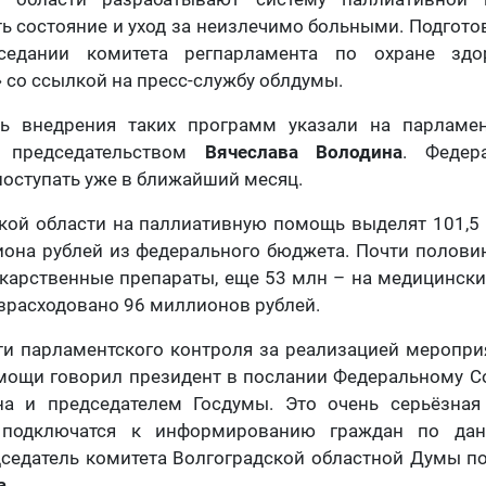
ь состояние и уход за неизлечимо больными. Подгото
седании комитета регпарламента по охране здо
» со ссылкой на пресс-службу облдумы.
ь внедрения таких программ указали на парламен
 председательством
Вячеслава Володина
. Федер
поступать уже в ближайший месяц.
ской области на паллиативную помощь выделят 101,5
иона рублей из федерального бюджета. Почти половина
екарственные препараты, еще 53 млн – на медицински
 израсходовано 96 миллионов рублей.
ти парламентского контроля за реализацией меропри
мощи говорил президент в послании Федеральному Со
на и председателем Госдумы. Это очень серьёзная
 подключатся к информированию граждан по дан
седатель комитета Волгоградской областной Думы п
а
.