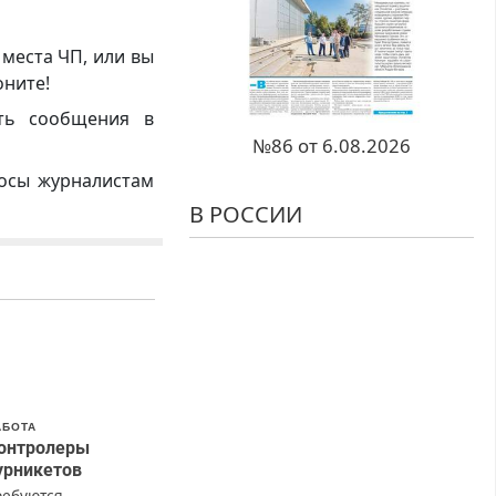
 места ЧП, или вы
оните!
ть сообщения в
№86 от 6.08.2026
росы журналистам
В РОССИИ
АБОТА
онтролеры
урникетов
ребуются