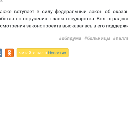
также вступает в силу федеральный закон об оказа
ботан по поручению главы государства. Волгоградск
ссмотрения законопроекта высказалась в его поддержк
облдума
больницы
палл
читайте нас в
Новостях