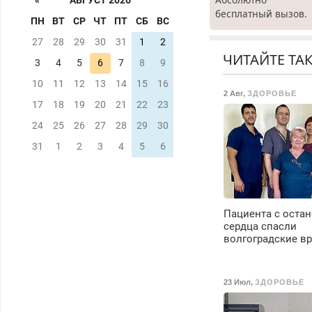
«
АВГУСТ 2026
бесплатный вызов.
ПН
ВТ
СР
ЧТ
ПТ
СБ
ВС
Ремонт
холодильников все
27
28
29
30
31
1
2
марок на дому, с
ЧИТАЙТЕ ТА
3
4
5
6
7
8
9
гарантией. Все р-ны
Срочно. Без
10
11
12
13
14
15
16
2 Авг
,
ЗДОРОВЬЕ
выходных.
17
18
19
20
21
22
23
Пенсионерам –
скидки до 40%.
24
25
26
27
28
29
30
Мастер со стажем.
31
1
2
3
4
5
6
Пациента с оста
сердца спасли
волгоградские в
23 Июл
,
ЗДОРОВЬЕ