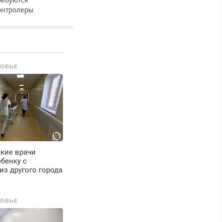
онтролеры
урникетов для
аботы в Москве и
одмосковье
мужчины,
енщины). Прием по
РОВЬЕ
К РФ. График работы
юбой. Бесплатное
роживание. З/п – до
6000 рублей до
ычета налогов.
жемесячно
ыплачивается
енежная премия.
озможно бесплатное
кие врачи
бучение, получение
бенку с
окументов, работа
из другого города
нспектором по
ранспортной
езопасности с з/п до
РОВЬЕ
25000 руб.