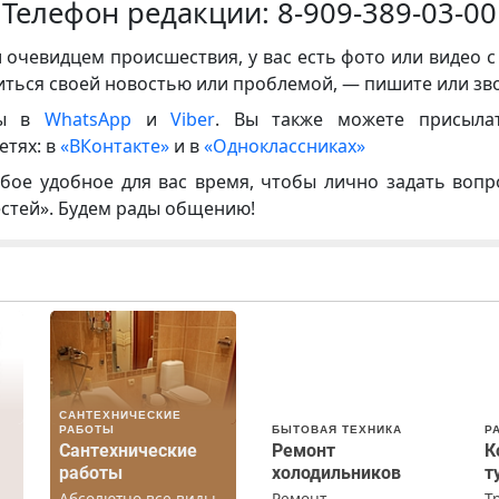
Телефон редакции:
8-909-389-03-00
и очевидцем происшествия, у вас есть фото или видео с
иться своей новостью или проблемой, — пишите или зв
ны в
WhatsApp
и
Viber
. Вы также можете присыла
етях: в
«ВКонтакте»
и в
«Одноклассниках»
бое удобное для вас время, чтобы лично задать воп
естей». Будем рады общению!
САНТЕХНИЧЕСКИЕ
РАБОТЫ
БЫТОВАЯ ТЕХНИКА
Р
Сантехнические
Ремонт
К
работы
холодильников
т
Абсолютно все виды
Ремонт
Т