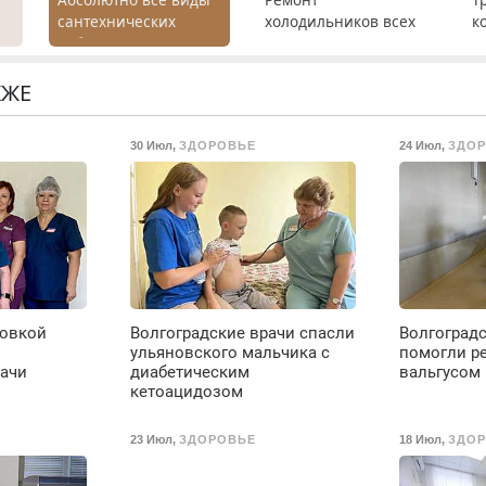
сантехнических
холодильников всех
к
работ. Быстро.
марок на дому с
т
х
Качественно.
гарантией. Замена
р
Недорого.
резины. Качественно.
П
КЖЕ
.
Недорого. Без
(
выходных. Все
ж
30 Июл
,
ЗДОРОВЬЕ
24 Июл
,
ЗДО
районы. Скидка.
Т
Вызов бесплатный.
л
п
9
в
Е
в
д
В
новкой
Волгоградские врачи спасли
Волгоградс
о
ульяновского мальчика с
помогли ре
д
рачи
диабетическим
вальгусом 
и
кетоацидозом
т
б
23 Июл
,
ЗДОРОВЬЕ
18 Июл
,
ЗДО
1