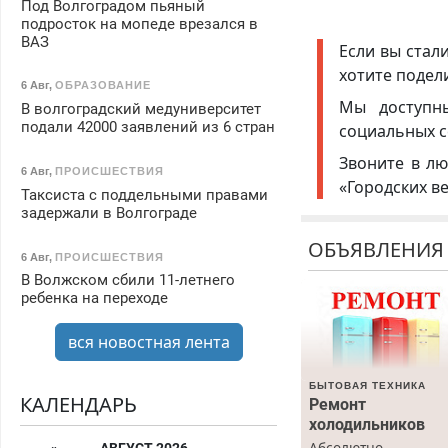
Под Волгоградом пьяный
подросток на мопеде врезался в
ВАЗ
Если вы стал
хотите подел
6 Авг
,
ОБРАЗОВАНИЕ
Мы доступ
В волгоградский медуниверситет
подали 42000 заявлений из 6 стран
социальных с
Звоните в лю
6 Авг
,
ПРОИСШЕСТВИЯ
«Городских в
Таксиста с поддельными правами
задержали в Волгограде
ОБЪЯВЛЕНИЯ
6 Авг
,
ПРОИСШЕСТВИЯ
В Волжском сбили 11-летнего
ребенка на переходе
вся новостная лента
БЫТОВАЯ ТЕХНИКА
КАЛЕНДАРЬ
Ремонт
холодильников
Абсолютно