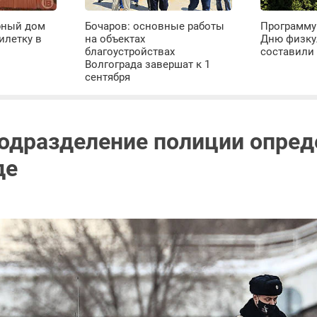
рный дом
Бочаров: основные работы
Программу
илетку в
на объектах
Дню физку
благоустройствах
составили 
Волгограда завершат к 1
сентября
одразделение полиции опред
де