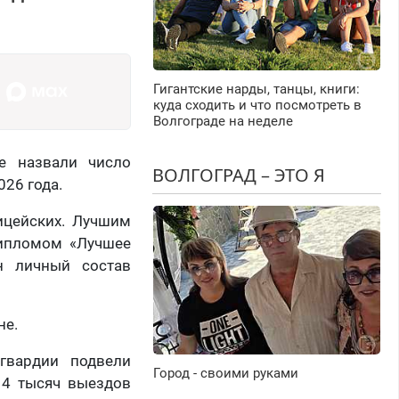
Гигантские нарды, танцы, книги:
куда сходить и что посмотреть в
Волгограде на неделе
е назвали число
ВОЛГОГРАД – ЭТО Я
26 года.
ицейских. Лучшим
Дипломом «Лучшее
ен личный состав
не.
сгвардии подвели
Город - своими руками
 4 тысяч выездов