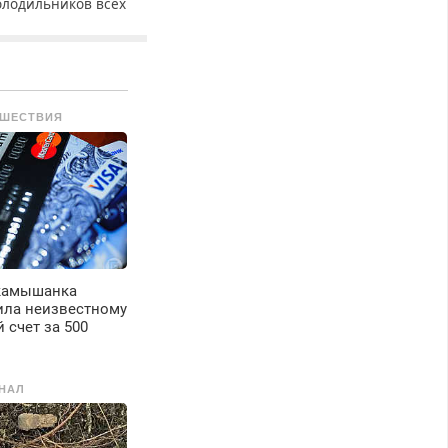
олодильников всех
арок на дому с
арантией. Замена
езины. Качественно.
едорого. Без
ыходных. Все
ШЕСТВИЯ
айоны. Скидка.
ызов бесплатный.
 камышанка
ила неизвестному
 счет за 500
НАЛ