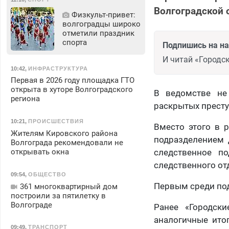
Волгоградской 
Физкульт‑привет:
волгоградцы широко
отметили праздник
спорта
Подпишись на н
И читай «Городск
10:42
,
ИНФРАСТРУКТУРА
Первая в 2026 году площадка ГТО
открыта в хуторе Волгоградского
В ведомстве не
региона
раскрытых престу
10:21
,
ПРОИСШЕСТВИЯ
Вместо этого в 
Жителям Кировского района
подразделением 
Волгограда рекомендовали не
открывать окна
следственное по
следственного от
09:54
,
ОБЩЕСТВО
Первым среди под
361 многоквартирный дом
построили за пятилетку в
Волгограде
Ранее «Городски
аналогичные ито
09:49
,
ТРАНСПОРТ