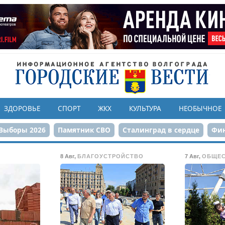
ЗДОРОВЬЕ
СПОРТ
ЖКХ
КУЛЬТУРА
НЕОБЫЧНОЕ
Выборы 2026
Памятник СВО
Сталинград в сердце
Фин
онструкция ЦПКиО
80-летие Победы
Парк Героев-летчи
8 Авг
,
БЛАГОУСТРОЙСТВО
7 Авг
,
ОБЩЕ