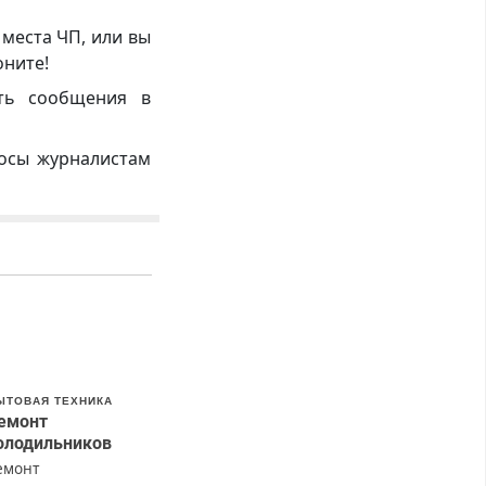
 места ЧП, или вы
оните!
ть сообщения в
росы журналистам
ЫТОВАЯ ТЕХНИКА
емонт
олодильников
емонт