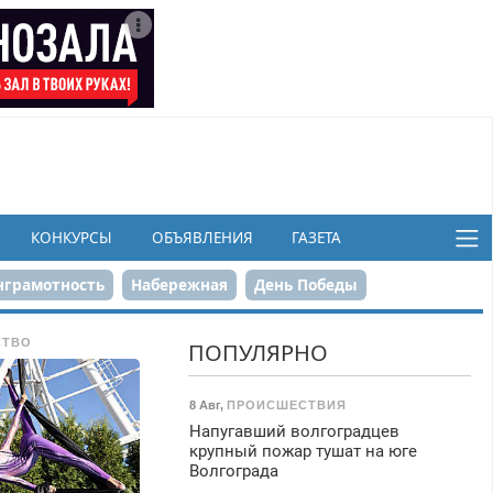
КОНКУРСЫ
ОБЪЯВЛЕНИЯ
ГАЗЕТА
грамотность
Набережная
День Победы
ков
СТВО
ПОПУЛЯРНО
8 Авг
,
ПРОИСШЕСТВИЯ
Напугавший волгоградцев
крупный пожар тушат на юге
Волгограда