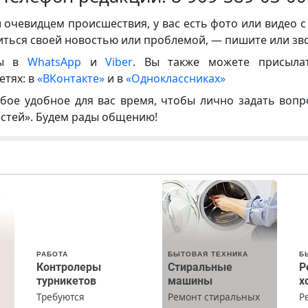
и очевидцем происшествия, у вас есть фото или видео с
иться своей новостью или проблемой, — пишите или зв
ны в
WhatsApp
и
Viber
. Вы также можете присыла
етях: в
«ВКонтакте»
и в
«Одноклассниках»
бое удобное для вас время, чтобы лично задать воп
естей». Будем рады общению!
РАБОТА
БЫТОВАЯ ТЕХНИКА
Б
Контролеры
Стиральные
Р
турникетов
машины
х
Требуются
Ремонт стиральных
Р