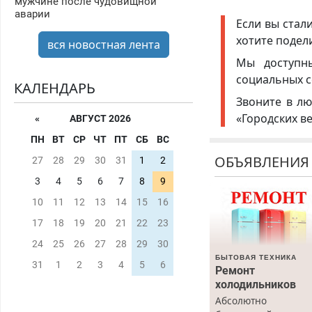
мужчине после чудовищной
аварии
Если вы стал
хотите подел
вся новостная лента
Мы доступ
социальных с
КАЛЕНДАРЬ
Звоните в лю
«Городских в
«
АВГУСТ 2026
ПН
ВТ
СР
ЧТ
ПТ
СБ
ВС
ОБЪЯВЛЕНИЯ
27
28
29
30
31
1
2
3
4
5
6
7
8
9
10
11
12
13
14
15
16
17
18
19
20
21
22
23
24
25
26
27
28
29
30
БЫТОВАЯ ТЕХНИКА
31
1
2
3
4
5
6
Ремонт
холодильников
Абсолютно