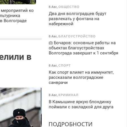
8 Авг
,
ОБЩЕСТВО
 мероприятий ко
Два дня волгоградцев будут
льтурника
развлекать у фонтана на
в Волгограде
набережной
8 Авг
,
БЛАГОУСТРОЙСТВО
Бочаров: основные работы на
объектах благоустройствах
Волгограда завершат к 1 сентября
елили в
8 Авг
,
СПОРТ
Как спорт влияет на иммунитет,
рассказали волгоградские
санврачи
8 Авг
,
КРИМИНАЛ
В Камышине яркую блондинку
поймали с закладкой для друга
ПОДРОБНОСТИ