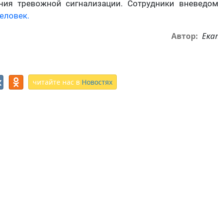
ния тревожной сигнализации. Сотрудники вневедо
еловек.
Ека
Автор:
читайте нас в
Новостях