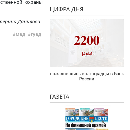
мственной охраны
ЦИФРА ДНЯ
терина Данилова
2200
мвд
гувд
раз
пожаловались волгоградцы в Банк
России
ГАЗЕТА