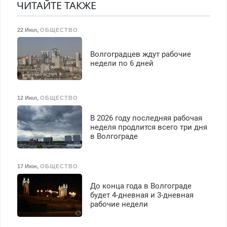
реставрации. 100%
гарантией. Все р-ны.
ЧИТАЙТЕ ТАКЖЕ
транспортной
результат.
Срочно. Без выходных.
безопасности с з/п до
Пенсионерам – скидки до
125000 руб.
22 Июл
,
ОБЩЕСТВО
40%. Мастер со стажем.
Волгоградцев ждут рабочие
недели по 6 дней
12 Июл
,
ОБЩЕСТВО
В 2026 году последняя рабочая
неделя продлится всего три дня
в Волгограде
17 Июн
,
ОБЩЕСТВО
До конца года в Волгограде
будет 4-дневная и 3-дневная
рабочие недели