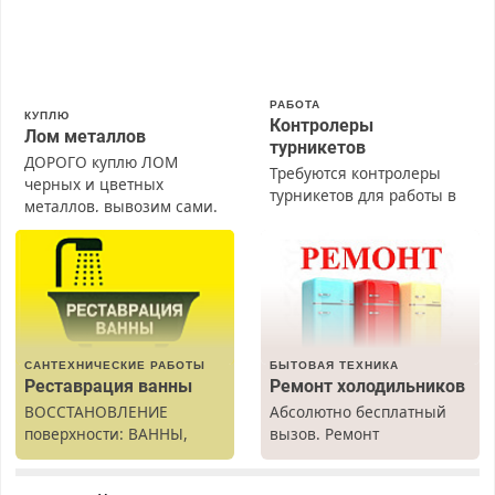
РАБОТА
КУПЛЮ
Контролеры
Лом металлов
турникетов
ДОРОГО куплю ЛОМ
Требуются контролеры
черных и цветных
турникетов для работы в
металлов, вывозим сами.
Москве и Подмосковье
(мужчины, женщины).
Прием по ТК РФ. График
работы любой.
Бесплатное проживание.
З/п – до 96000 рублей до
вычета налогов.
САНТЕХНИЧЕСКИЕ РАБОТЫ
БЫТОВАЯ ТЕХНИКА
Ежемесячно
Реставрация ванны
Ремонт холодильников
выплачивается денежная
ВОССТАНОВЛЕНИЕ
Абсолютно бесплатный
премия. Возможно
поверхности: ВАННЫ,
вызов. Ремонт
бесплатное обучение,
раковины, подоконника.
холодильников всех
получение документов,
От скола до полной
марок на дому, с
работа инспектором по