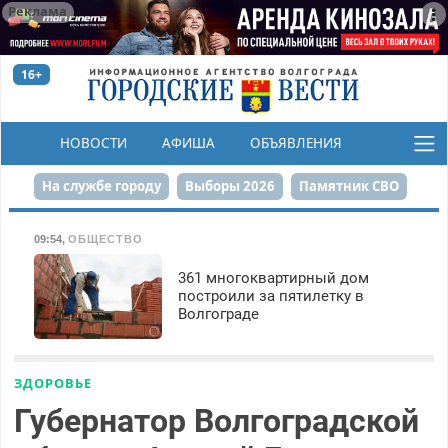
Реклама
16+
НОВОСТИ
АФИША
ОБЪЯВЛЕНИЯ
КОНКУРСЫ
На службе городу
Выборы 2026
Памятник СВО
Сталинград в сердце
Финграмотность
09:54
,
ОБЩЕСТВО
Набережная
День Победы
Реконструкция ЦПКиО
361 многоквартирный дом
построили за пятилетку в
Волгограде
80-летие Победы
Парк Героев-летчиков
ЗДОРОВЬЕ
Губернатор Волгоградской