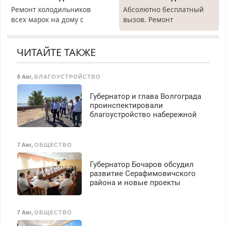
Ремонт холодильников
Абсолютно бесплатный
всех марок на дому с
вызов. Ремонт
гарантией. Замена
холодильников всех
резины. Качественно.
марок на дому, с
Недорого. Без выходных.
гарантией. Все р-ны.
ЧИТАЙТЕ ТАКЖЕ
Все районы. Скидка.
Срочно. Без выходных.
Вызов бесплатный.
Пенсионерам – скидки до
8 Авг
,
БЛАГОУСТРОЙСТВО
40%. Мастер со стажем.
Губернатор и глава Волгограда
проинспектировали
благоустройство набережной
7 Авг
,
ОБЩЕСТВО
Губернатор Бочаров обсудил
развитие Серафимовичского
района и новые проекты
7 Авг
,
ОБЩЕСТВО