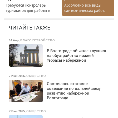
Требуются контролеры
Абсолютно все виды
турникетов для работы в
сантехнических работ.
Москве и Подмосковье
Быстро. Качественно.
(мужчины, женщины).
Недорого.
Прием по ТК РФ. График
ЧИТАЙТЕ ТАКЖЕ
работы любой.
Бесплатное проживание.
14 Апр
,
БЛАГОУСТРОЙСТВО
З/п – до 96000 рублей до
вычета налогов.
В Волгограде объявлен аукцион
Ежемесячно
на обустройство нижней
выплачивается денежная
террасы набережной
премия. Возможно
бесплатное обучение,
получение документов,
7 Июн 2025
,
ОБЩЕСТВО
работа инспектором по
Состоялось итоговое
транспортной
совещание по дальнейшему
безопасности с з/п до
развитию набережной
125000 руб.
Волгограда
7 Июн 2025
,
ОБЩЕСТВО