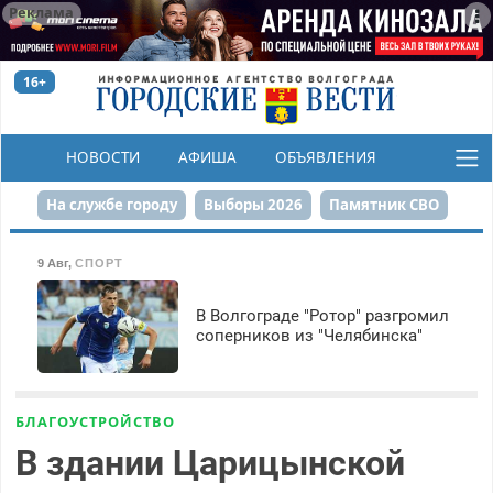
Реклама
16+
НОВОСТИ
АФИША
ОБЪЯВЛЕНИЯ
КОНКУРСЫ
На службе городу
Выборы 2026
Памятник СВО
Сталинград в сердце
Финграмотность
9 Авг
,
СПОРТ
Набережная
День Победы
Реконструкция ЦПКиО
В Волгограде "Ротор" разгромил
соперников из "Челябинска"
80-летие Победы
Парк Героев-летчиков
БЛАГОУСТРОЙСТВО
В здании Царицынской