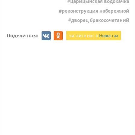
царицынская водокачка
реконструкция набережной
дворец бракосочетаний
Поделиться:
читайте нас в
Новостях