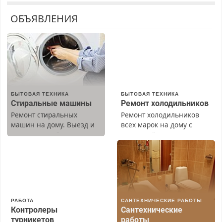
ОБЪЯВЛЕНИЯ
БЫТОВАЯ ТЕХНИКА
БЫТОВАЯ ТЕХНИКА
Стиральные машины
Ремонт холодильников
Ремонт стиральных
Ремонт холодильников
машин на дому. Выезд и
всех марок на дому с
диагностика бесплатно.
гарантией. Замена
Предусмотрены скидки.
резины. Качественно.
Недорого. Без выходных.
Все районы. Скидка.
Вызов бесплатный.
РАБОТА
САНТЕХНИЧЕСКИЕ РАБОТЫ
Контролеры
Сантехнические
турникетов
работы