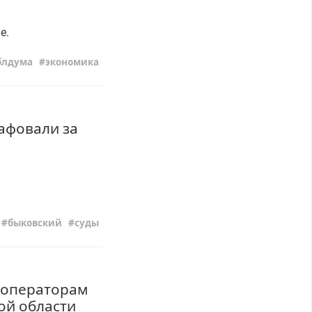
е.
блдума
экономика
афовали за
быковский
суды
о операторам
ой области