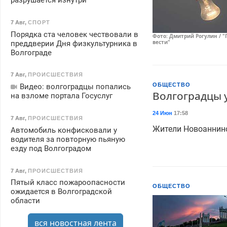
разрушается изнутри
7 Авг
,
СПОРТ
Порядка ста человек чествовали в
Фото: Дмитрий Рогулин / "
вести"
преддверии Дня физкультурника в
Волгограде
7 Авг
,
ПРОИСШЕСТВИЯ
ОБЩЕСТВО
Видео: волгоградцы попались
Волгоградцы 
на взломе портала Госуслуг
24 Июн
17:58
7 Авг
,
ПРОИСШЕСТВИЯ
Жители Новоаннинс
Автомобиль конфисковали у
водителя за повторную пьяную
езду под Волгоградом
7 Авг
,
ПРОИСШЕСТВИЯ
Пятый класс пожароопасности
ОБЩЕСТВО
ожидается в Волгоградской
области
вся новостная лента