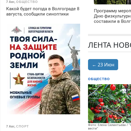
7 Авг
,
ОБЩЕСТВО
Какой будет погода в Волгограде 8
Программу мероп
августа, сообщили синоптики
Дню физкультурн
составили в Волг
ЛЕНТА НОВ
← 23 Июн
ОБЩЕСТВО
Фото: Елена Силантьева / 
7 Авг
,
СПОРТ
вести"