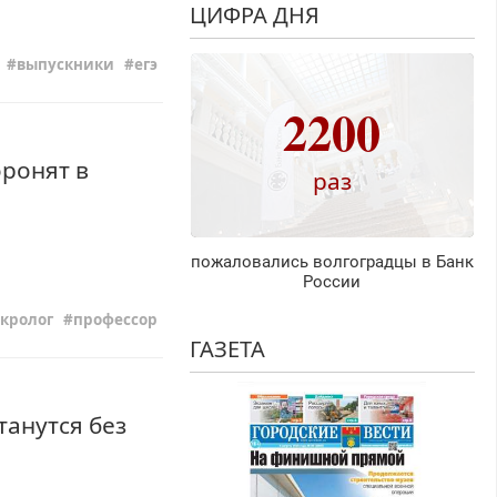
ЦИФРА ДНЯ
выпускники
егэ
2200
ронят в
раз
пожаловались волгоградцы в Банк
России
кролог
профессор
ГАЗЕТА
танутся без