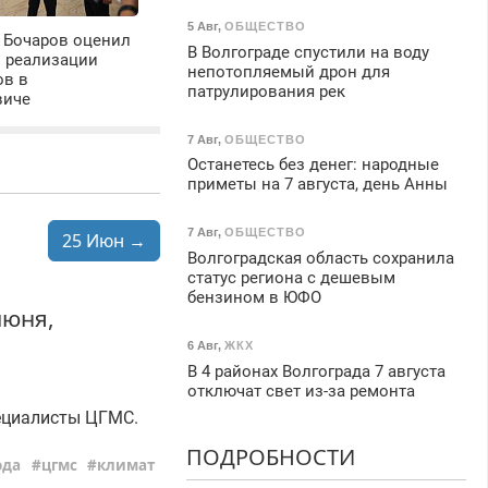
5 Авг
,
ОБЩЕСТВО
 Бочаров оценил
В Волгограде спустили на воду
ы реализации
непотопляемый дрон для
ов в
патрулирования рек
виче
7 Авг
,
ОБЩЕСТВО
Останетесь без денег: народные
приметы на 7 августа, день Анны
7 Авг
,
ОБЩЕСТВО
25 Июн →
Волгоградская область сохранила
статус региона с дешевым
бензином в ЮФО
июня,
6 Авг
,
ЖКХ
В 4 районах Волгограда 7 августа
отключат свет из-за ремонта
пециалисты ЦГМС.
ПОДРОБНОСТИ
ода
цгмс
климат