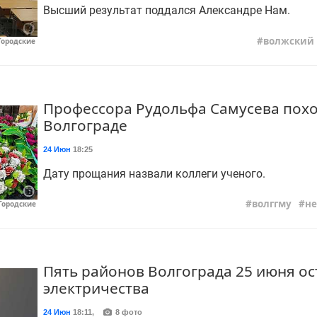
Высший результат поддался Александре Нам.
волжский
Городские
Профессора Рудольфа Самусева похо
Волгограде
24 Июн
18:25
Дату прощания назвали коллеги ученого.
волггму
не
"Городские
Пять районов Волгограда 25 июня ос
электричества
24 Июн
18:11
,
8 фото