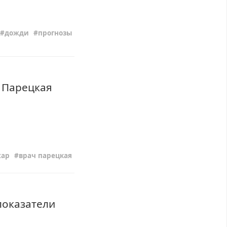
дожди
прогнозы
ч Парецкая
хар
врач парецкая
показатели