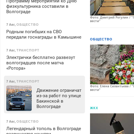
Программу мероприятий ко Дню
физкультурника составили в
Волгограде
Фото: Дмитрий Рогулин / "
вести"
7 Авг
,
ОБЩЕСТВО
Родным погибших на СВО
передали госнаграды в Камышине
ОБЩЕСТВО
7 Авг
,
ТРАНСПОРТ
Электрички бесплатно развезут
волгоградцев после матча
«Ротора»
7 Авг
,
ТРАНСПОРТ
Фото: Елена Силантьева / 
Движение ограничат
вести"
из-за работ по улице
Бакинской в
Волгограде
ЖКХ
7 Авг
,
ОБЩЕСТВО
Легендарный тополь в Волгограде