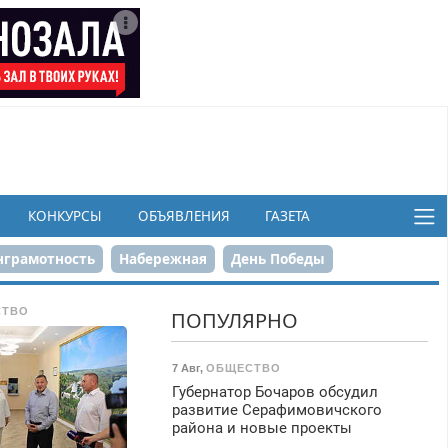
КОНКУРСЫ
ОБЪЯВЛЕНИЯ
ГАЗЕТА
грамотность
Набережная
День Победы
ков
СТВО
ПОПУЛЯРНО
7 Авг
,
ОБЩЕСТВО
Губернатор Бочаров обсудил
развитие Серафимовичского
района и новые проекты