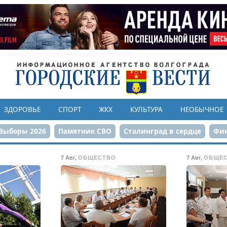
ЗДОРОВЬЕ
СПОРТ
ЖКХ
КУЛЬТУРА
НЕОБЫЧНОЕ
Выборы 2026
Памятник СВО
Сталинград в сердце
Фин
онструкция ЦПКиО
80-летие Победы
Парк Героев-летчи
7 Авг
,
ОБЩЕСТВО
7 Авг
,
ОБЩЕ