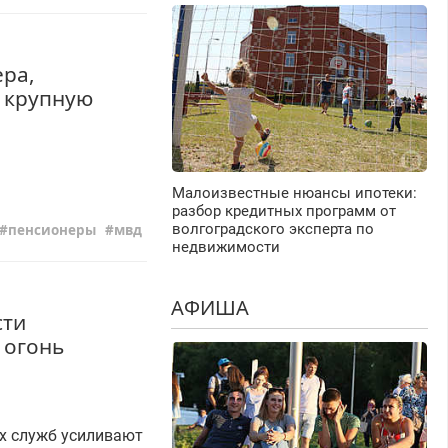
ера,
 крупную
Малоизвестные нюансы ипотеки:
разбор кредитных программ от
волгоградского эксперта по
пенсионеры
мвд
недвижимости
АФИША
сти
 огонь
х служб усиливают