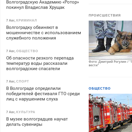
Волгоградскую Академию «Ротор»
покинул Владислав Хрущак
ПРОИСШЕСТВИЯ
7 Авг
,
КРИМИНАЛ
Волгоградку обвиняют в
мошенничестве с использованием
служебного положения
7 Авг
,
ОБЩЕСТВО
Об опасности резкого перепада
Фото: Дмитрий Рогулин / "
температур воды рассказали
вести"
волгоградские спасатели
7 Авг
,
СПОРТ
В Волгограде определили
ОБЩЕСТВО
победителей фестиваля ГТО среди
лиц с нарушением слуха
7 Авг
,
КУЛЬТУРА
В музее волгоградцев научат
делать сувениры