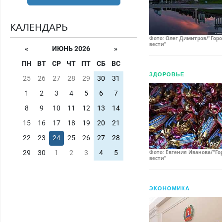
КАЛЕНДАРЬ
Фото: Олег Димитров/"Гор
вести"
«
ИЮНЬ 2026
»
ПН
ВТ
СР
ЧТ
ПТ
СБ
ВС
ЗДОРОВЬЕ
25
26
27
28
29
30
31
1
2
3
4
5
6
7
8
9
10
11
12
13
14
15
16
17
18
19
20
21
22
23
24
25
26
27
28
Фото: Евгения Иванова/"Го
29
30
1
2
3
4
5
вести"
ЭКОНОМИКА