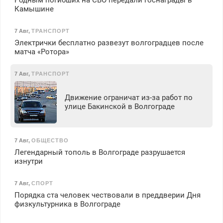
Родным погибших на СВО передали госнаграды в
Камышине
7 Авг
,
ТРАНСПОРТ
Электрички бесплатно развезут волгоградцев после
матча «Ротора»
7 Авг
,
ТРАНСПОРТ
Движение ограничат из-за работ по
улице Бакинской в Волгограде
7 Авг
,
ОБЩЕСТВО
Легендарный тополь в Волгограде разрушается
изнутри
7 Авг
,
СПОРТ
Порядка ста человек чествовали в преддверии Дня
физкультурника в Волгограде