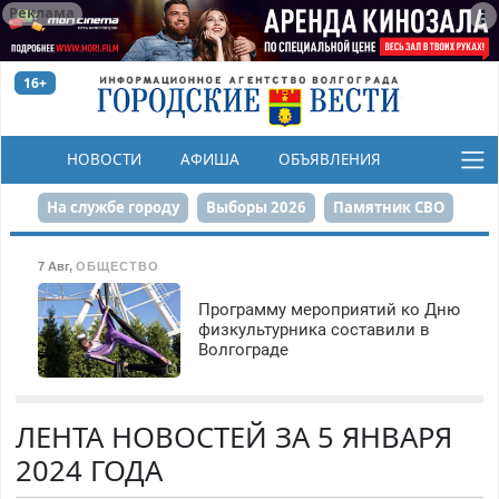
Реклама
16+
НОВОСТИ
АФИША
ОБЪЯВЛЕНИЯ
КОНКУРСЫ
На службе городу
Выборы 2026
Памятник СВО
Сталинград в сердце
Финграмотность
7 Авг
,
ОБЩЕСТВО
Набережная
День Победы
Реконструкция ЦПКиО
Программу мероприятий ко Дню
физкультурника составили в
Волгограде
80-летие Победы
Парк Героев-летчиков
ЛЕНТА НОВОСТЕЙ ЗА 5 ЯНВАРЯ
2024 ГОДА