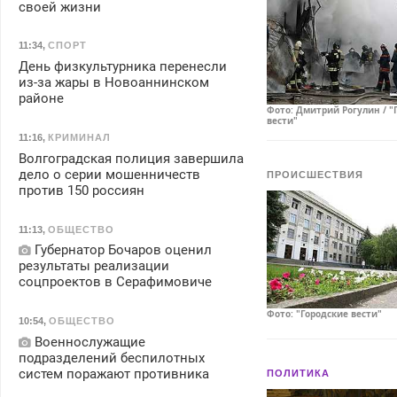
своей жизни
11:34
,
СПОРТ
День физкультурника перенесли
из-за жары в Новоаннинском
районе
Фото: Дмитрий Рогулин / "
вести"
11:16
,
КРИМИНАЛ
Волгоградская полиция завершила
дело о серии мошенничеств
ПРОИСШЕСТВИЯ
против 150 россиян
11:13
,
ОБЩЕСТВО
Губернатор Бочаров оценил
результаты реализации
соцпроектов в Серафимовиче
Фото: "Городские вести"
10:54
,
ОБЩЕСТВО
Военнослужащие
подразделений беспилотных
систем поражают противника
ПОЛИТИКА