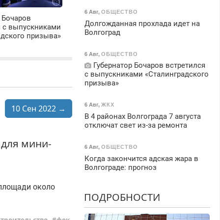
6 Авг
,
ОБЩЕСТВО
 Бочаров
Долгожданная прохлада идет на
я с выпускниками
Волгоград
адского призыва»
6 Авг
,
ОБЩЕСТВО
Губернатор Бочаров встретился
с выпускниками «Сталинградского
призыва»
6 Авг
,
ЖКХ
10 Сен 2022 →
В 4 районах Волгограда 7 августа
отключат свет из-за ремонта
 для мини-
6 Авг
,
ОБЩЕСТВО
Когда закончится адская жара в
Волгограде: прогноз
 площади около
ПОДРОБНОСТИ