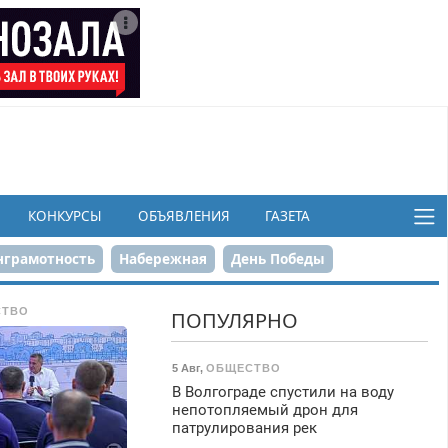
КОНКУРСЫ
ОБЪЯВЛЕНИЯ
ГАЗЕТА
грамотность
Набережная
День Победы
ков
СТВО
ПОПУЛЯРНО
5 Авг
,
ОБЩЕСТВО
В Волгограде спустили на воду
непотопляемый дрон для
патрулирования рек