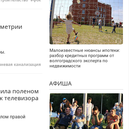
строительство
фок
еметрии
Малоизвестные нюансы ипотеки:
ры.
разбор кредитных программ от
волгоградского эксперта по
вневая канализация
недвижимости
АФИША
рила поленом
к телевизора
елом правой