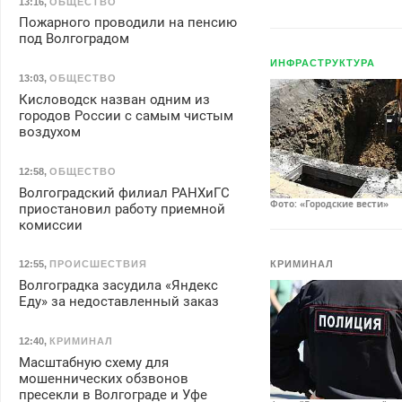
13:16
,
ОБЩЕСТВО
Пожарного проводили на пенсию
под Волгоградом
ИНФРАСТРУКТУРА
13:03
,
ОБЩЕСТВО
Кисловодск назван одним из
городов России с самым чистым
воздухом
12:58
,
ОБЩЕСТВО
Волгоградский филиал РАНХиГС
Фото: «Городские вести»
приостановил работу приемной
комиссии
КРИМИНАЛ
12:55
,
ПРОИСШЕСТВИЯ
Волгоградка засудила «Яндекс
Еду» за недоставленный заказ
12:40
,
КРИМИНАЛ
Масштабную схему для
мошеннических обзвонов
пресекли в Волгограде и Уфе