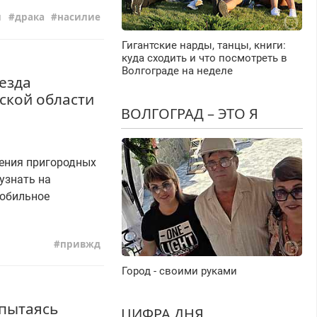
й
драка
насилие
Гигантские нарды, танцы, книги:
куда сходить и что посмотреть в
Волгограде на неделе
езда
дской области
ВОЛГОГРАД – ЭТО Я
ения пригородных
узнать на
мобильное
привжд
Город - своими руками
пытаясь
ЦИФРА ДНЯ