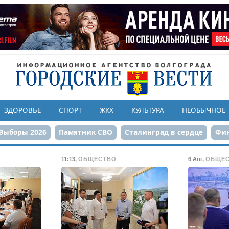
ЗДОРОВЬЕ
СПОРТ
ЖКХ
КУЛЬТУРА
НЕОБЫЧНОЕ
Выборы 2026
Памятник СВО
Сталинград в сердце
Фин
онструкция ЦПКиО
80-летие Победы
Парк Героев-летчи
11:13
,
ОБЩЕСТВО
6 Авг
,
ОБЩЕ