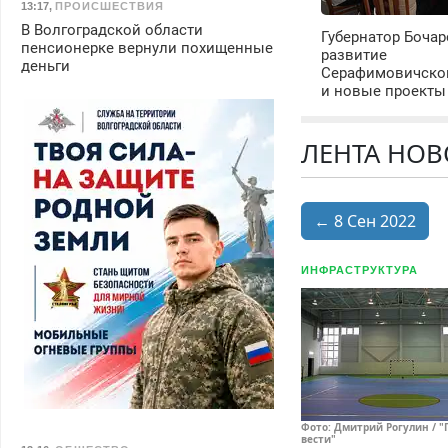
13:17
,
ПРОИСШЕСТВИЯ
В Волгоградской области
Губернатор Бочар
пенсионерке вернули похищенные
развитие
деньги
Серафимовичско
и новые проекты
ЛЕНТА НОВО
← 8 Сен 2022
ИНФРАСТРУКТУРА
Фото: Дмитрий Рогулин / "
вести"