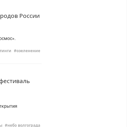
ородов России
осмос».
тинги
озеленение
 фестиваль
открытия
ы
небо волгограда