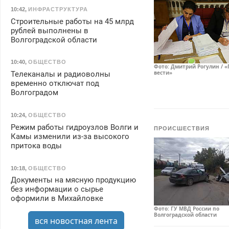
10:42
,
ИНФРАСТРУКТУРА
Строительные работы на 45 млрд
рублей выполнены в
Волгоградской области
10:40
,
ОБЩЕСТВО
Фото: Дмитрий Рогулин / «
вести»
Телеканалы и радиоволны
временно отключат под
Волгоградом
10:24
,
ОБЩЕСТВО
Режим работы гидроузлов Волги и
ПРОИСШЕСТВИЯ
Камы изменили из-за высокого
притока воды
10:18
,
ОБЩЕСТВО
Документы на мясную продукцию
без информации о сырье
оформили в Михайловке
Фото: ГУ МВД России по
Волгоградской области
вся новостная лента