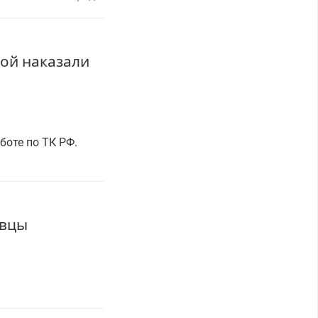
кой наказали
оте по ТК РФ.
авцы