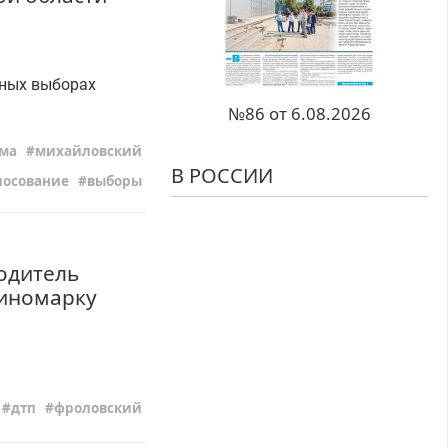
ьных выборах
№86 от 6.08.2026
ма
михайловский
В РОССИИ
лосование
выборы
одитель
 иномарку
дтп
фроловский