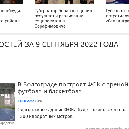
ов обсудил
Губернатор Бочаров оценил
Губернатор
результаты реализации
встретилс
го района
соцпроектов в
«Сталингр
Серафимовиче
СТЕЙ ЗА 9 СЕНТЯБРЯ 2022 ГОДА
В Волгограде построят ФОК с ареной
футбола и баскетбола
9 Сен 2022
11:47
Одноэтажное здание ФОКа будет расположено на
1300 квадратных метров.
Городские