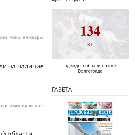
134
кий
скр
пожары
кг
ли на наличие
одежды собрали на юге
Волгограда
ГАЗЕТА
ггту
минирование
ой области