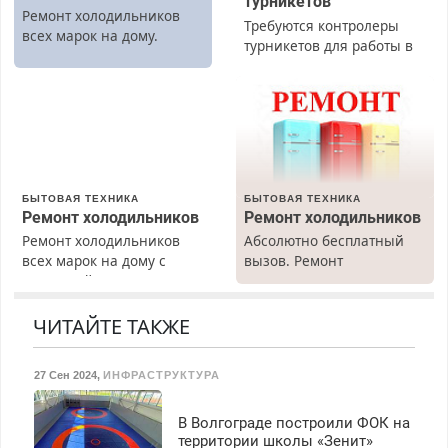
турникетов
Ремонт холодильников
Требуются контролеры
всех марок на дому.
турникетов для работы в
Москве и Подмосковье
(мужчины, женщины).
Прием по ТК РФ. График
работы любой.
Бесплатное проживание.
З/п – до 96000 рублей до
вычета налогов.
БЫТОВАЯ ТЕХНИКА
БЫТОВАЯ ТЕХНИКА
Ежемесячно
Ремонт холодильников
Ремонт холодильников
выплачивается денежная
Ремонт холодильников
Абсолютно бесплатный
премия. Возможно
всех марок на дому с
вызов. Ремонт
бесплатное обучение,
гарантией. Замена
холодильников всех
получение документов,
резины. Качественно.
марок на дому, с
работа инспектором по
Недорого. Без выходных.
гарантией. Все р-ны.
ЧИТАЙТЕ ТАКЖЕ
транспортной
Все районы. Скидка.
Срочно. Без выходных.
безопасности с з/п до
Вызов бесплатный.
Пенсионерам – скидки до
125000 руб.
27 Сен 2024
,
ИНФРАСТРУКТУРА
40%. Мастер со стажем.
В Волгограде построили ФОК на
территории школы «Зенит»