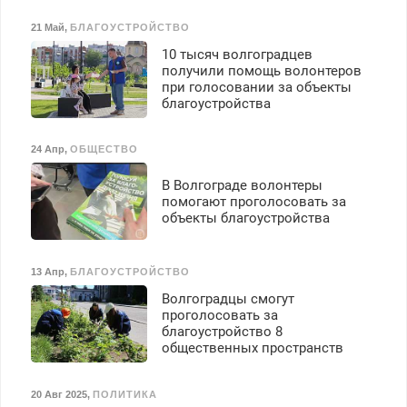
бесплатное обучение,
получение документов,
21 Май
,
БЛАГОУСТРОЙСТВО
работа инспектором по
10 тысяч волгоградцев
транспортной
получили помощь волонтеров
безопасности с з/п до
при голосовании за объекты
125000 руб.
благоустройства
24 Апр
,
ОБЩЕСТВО
В Волгограде волонтеры
помогают проголосовать за
объекты благоустройства
13 Апр
,
БЛАГОУСТРОЙСТВО
Волгоградцы смогут
проголосовать за
благоустройство 8
общественных пространств
20 Авг 2025
,
ПОЛИТИКА