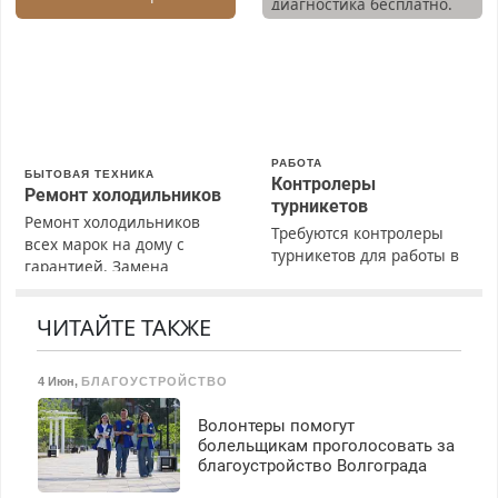
диагностика бесплатно.
Быстро. Качественно.
Предусмотрены скидки.
Недорого.
РАБОТА
БЫТОВАЯ ТЕХНИКА
Контролеры
Ремонт холодильников
турникетов
Ремонт холодильников
Требуются контролеры
всех марок на дому с
турникетов для работы в
гарантией. Замена
Москве и Подмосковье
резины. Качественно.
(мужчины, женщины).
Недорого. Без выходных.
Прием по ТК РФ. График
ЧИТАЙТЕ ТАКЖЕ
Все районы. Скидка.
работы любой.
Вызов бесплатный.
Бесплатное проживание.
4 Июн
,
БЛАГОУСТРОЙСТВО
З/п – до 96000 рублей до
вычета налогов.
Волонтеры помогут
Ежемесячно
болельщикам проголосовать за
выплачивается денежная
благоустройство Волгограда
премия. Возможно