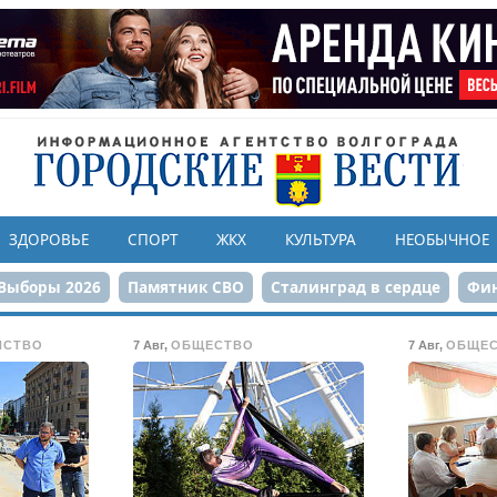
ЗДОРОВЬЕ
СПОРТ
ЖКХ
КУЛЬТУРА
НЕОБЫЧНОЕ
Выборы 2026
Памятник СВО
Сталинград в сердце
Фин
онструкция ЦПКиО
80-летие Победы
Парк Героев-летчи
ЙСТВО
7 Авг
,
ОБЩЕСТВО
7 Авг
,
ОБЩЕ