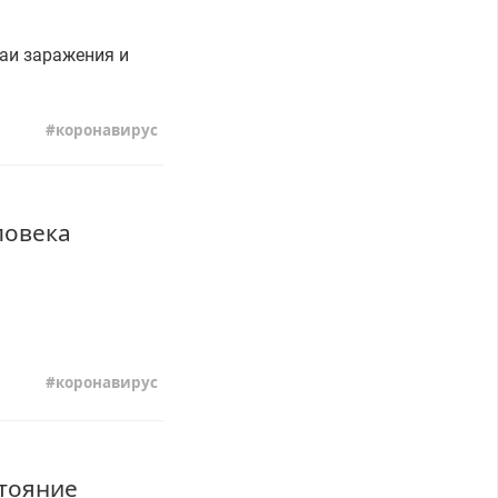
аи заражения и
коронавирус
ловека
коронавирус
тояние