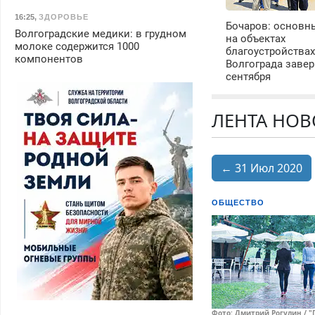
16:25
,
ЗДОРОВЬЕ
Бочаров: основн
Волгоградские медики: в грудном
на объектах
молоке содержится 1000
благоустройства
компонентов
Волгограда завер
сентября
ЛЕНТА НОВО
← 31 Июл 2020
ОБЩЕСТВО
Фото: Дмитрий Рогулин / "