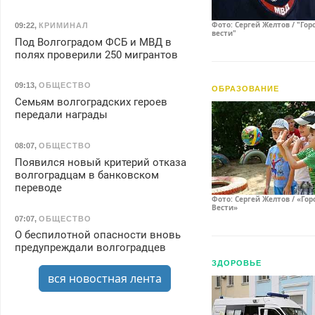
Фото: Сергей Желтов / "Гор
09:22
,
КРИМИНАЛ
вести"
Под Волгоградом ФСБ и МВД в
полях проверили 250 мигрантов
09:13
,
ОБЩЕСТВО
ОБРАЗОВАНИЕ
Семьям волгоградских героев
передали награды
08:07
,
ОБЩЕСТВО
Появился новый критерий отказа
волгоградцам в банковском
переводе
Фото: Сергей Желтов / «Го
Вести»
07:07
,
ОБЩЕСТВО
О беспилотной опасности вновь
предупреждали волгоградцев
ЗДОРОВЬЕ
вся новостная лента