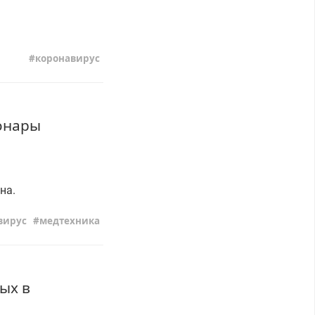
коронавирус
онары
на.
вирус
медтехника
ых в