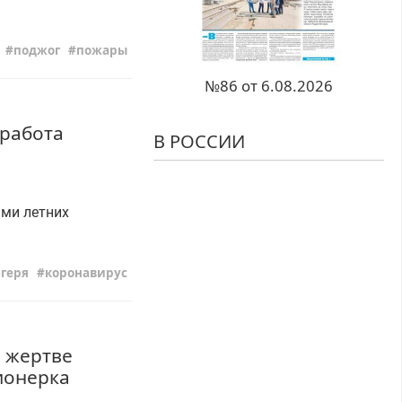
поджог
пожары
№86 от 6.08.2026
 работа
В РОССИИ
ами летних
геря
коронавирус
й жертве
сионерка