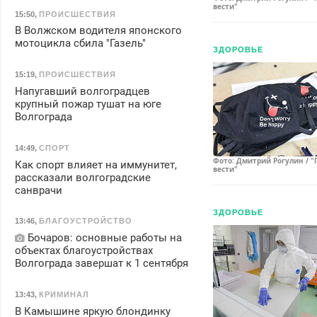
вести"
15:50
,
ПРОИСШЕСТВИЯ
В Волжском водителя японского
мотоцикла сбила "Газель"
ЗДОРОВЬЕ
15:19
,
ПРОИСШЕСТВИЯ
Напугавший волгоградцев
крупный пожар тушат на юге
Волгограда
14:49
,
СПОРТ
Фото: Дмитрий Рогулин / "
Как спорт влияет на иммунитет,
вести"
рассказали волгоградские
санврачи
ЗДОРОВЬЕ
13:46
,
БЛАГОУСТРОЙСТВО
Бочаров: основные работы на
объектах благоустройствах
Волгограда завершат к 1 сентября
13:43
,
КРИМИНАЛ
В Камышине яркую блондинку