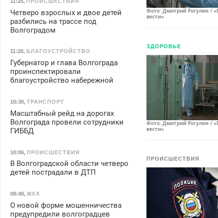
11:25
,
ПРОИСШЕСТВИЯ
Фото: Дмитрий Рогулин / «
Четверо взрослых и двое детей
вести»
разбились на трассе под
Волгоградом
ЗДОРОВЬЕ
11:20
,
БЛАГОУСТРОЙСТВО
Губернатор и глава Волгограда
проинспектировали
благоустройство набережной
10:30
,
ТРАНСПОРТ
Масштабный рейд на дорогах
Волгограда провели сотрудники
Фото: Дмитрий Рогулин / «
вести»
ГИББД
10:06
,
ПРОИСШЕСТВИЯ
ПРОИСШЕСТВИЯ
В Волгоградской области четверо
детей пострадали в ДТП
09:48
,
ЖКХ
О новой форме мошенничества
предупредили волгоградцев