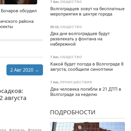
7 Авг
,
ОБЩЕСТВО
Волгоградцев зовут на бесплатные
 Бочаров обсудил
мероприятия в центре города
ичского района
роекты
05:10
,
ОБЩЕСТВО
Два дня волгоградцев будут
развлекать у фонтана на
набережной
7 Авг
,
ОБЩЕСТВО
Какой будет погода в Волгограде 8
2 Авг 2020 →
августа, сообщили синоптики
7 Авг
,
ПРОИСШЕСТВИЯ
Два человека погибли в 21 ДТП в
осадков:
Волгограде за неделю
2 августа
ПОДРОБНОСТИ
ода
дождь
гроза