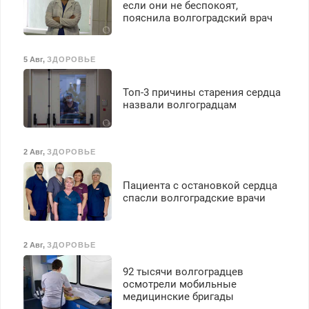
если они не беспокоят,
выплачивается денежная
пояснила волгоградский врач
премия. Возможно
бесплатное обучение,
получение документов,
5 Авг
,
ЗДОРОВЬЕ
работа инспектором по
транспортной
Топ-3 причины старения сердца
безопасности с з/п до
назвали волгоградцам
125000 руб.
2 Авг
,
ЗДОРОВЬЕ
Пациента с остановкой сердца
спасли волгоградские врачи
2 Авг
,
ЗДОРОВЬЕ
92 тысячи волгоградцев
осмотрели мобильные
медицинские бригады