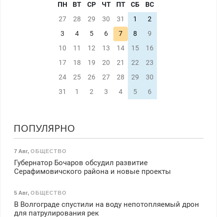
ПН
ВТ
СР
ЧТ
ПТ
СБ
ВС
27
28
29
30
31
1
2
3
4
5
6
7
8
9
10
11
12
13
14
15
16
17
18
19
20
21
22
23
24
25
26
27
28
29
30
31
1
2
3
4
5
6
ПОПУЛЯРНО
7 Авг
,
ОБЩЕСТВО
Губернатор Бочаров обсудил развитие
Серафимовичского района и новые проекты
5 Авг
,
ОБЩЕСТВО
В Волгограде спустили на воду непотопляемый дрон
для патрулирования рек