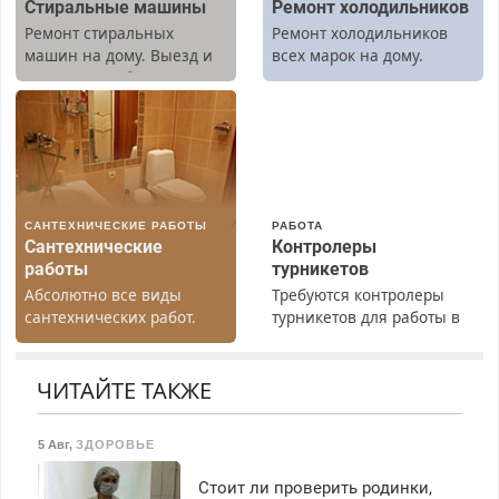
Стиральные машины
Ремонт холодильников
Ремонт стиральных
Ремонт холодильников
машин на дому. Выезд и
всех марок на дому.
диагностика бесплатно.
Предусмотрены скидки.
САНТЕХНИЧЕСКИЕ РАБОТЫ
РАБОТА
Сантехнические
Контролеры
работы
турникетов
Абсолютно все виды
Требуются контролеры
сантехнических работ.
турникетов для работы в
Быстро. Качественно.
Москве и Подмосковье
Недорого.
(мужчины, женщины).
Прием по ТК РФ. График
ЧИТАЙТЕ ТАКЖЕ
работы любой.
Бесплатное проживание.
5 Авг
,
ЗДОРОВЬЕ
З/п – до 96000 рублей до
вычета налогов.
Стоит ли проверить родинки,
Ежемесячно